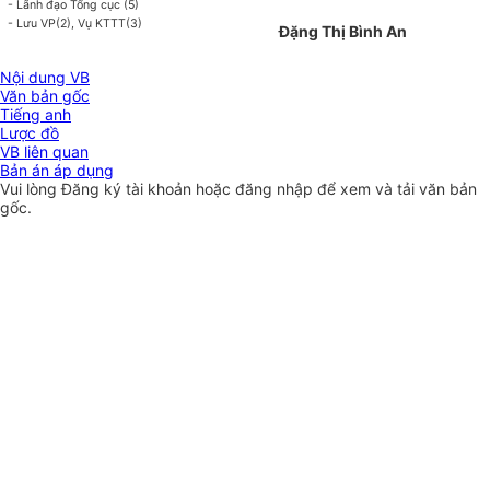
- Lãnh đạo Tổng cục (5)
- Lưu VP(2), Vụ KTTT(3)
Đặng Thị Bình An
Nội dung VB
Văn bản gốc
Tiếng anh
Lược đồ
VB liên quan
Bản án áp dụng
Vui lòng
Đăng ký
tài khoản hoặc
đăng nhập
để xem và tải văn bản
gốc.