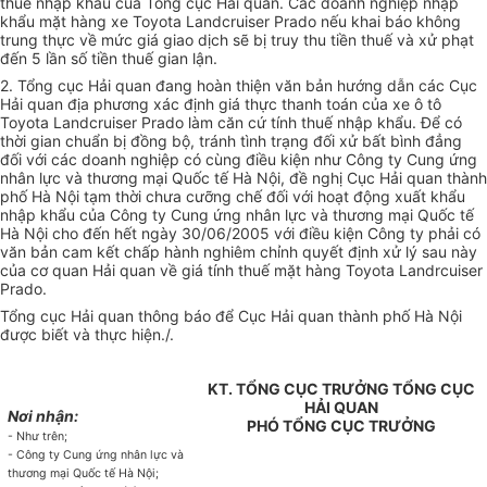
thuế nhập khẩu của Tổng cục Hải quan. Các doanh nghiệp nhập
khẩu mặt hàng xe Toyota Landcruiser Prado nếu khai báo không
trung thực về mức giá giao dịch sẽ bị truy thu tiền thuế và xử phạt
đến 5 lần số tiền thuế gian lận.
2. Tổng cục Hải quan đang hoàn thiện văn bản hướng dẫn các Cục
Hải quan địa phương xác định giá thực thanh toán của xe ô tô
Toyota Landcruiser Prado làm căn cứ tính thuế nhập khẩu. Để có
thời gian chuẩn bị đồng bộ, tránh tình trạng đối xử bất bình đẳng
đối với các doanh nghiệp có cùng điều kiện như Công ty Cung ứng
nhân lực và thương mại Quốc tế Hà Nội, đề nghị Cục Hải quan thành
phố Hà Nội tạm thời chưa cưỡng chế đối với hoạt động xuất khẩu
nhập khẩu của Công ty Cung ứng nhân lực và thương mại Quốc tế
Hà Nội cho đến hết ngày 30/06/2005 với điều kiện Công ty phải có
văn bản cam kết chấp hành nghiêm chỉnh quyết định xử lý sau này
của cơ quan Hải quan về giá tính thuế mặt hàng Toyota Landrcuiser
Prado.
Tổng cục Hải quan thông báo để Cục Hải quan thành phố Hà Nội
được biết và thực hiện./.
KT. TỔNG CỤC TRƯỞNG TỔNG CỤC
HẢI QUAN
Nơi nhận:
PHÓ TỔNG CỤC TRƯỞNG
- Như trên;
- Công ty Cung ứng nhân lực và
thương mại Quốc tế Hà Nội;