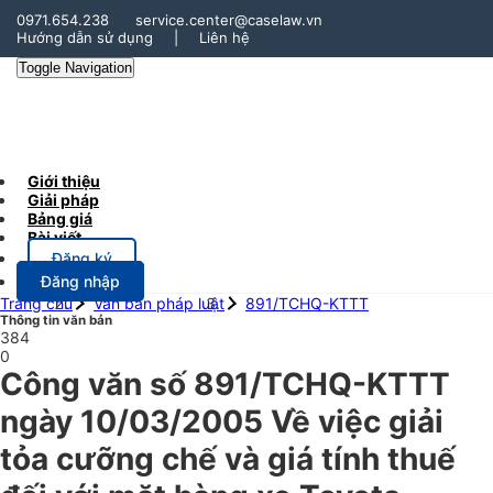
0971.654.238
service.center@caselaw.vn
Hướng dẫn sử dụng
|
Liên hệ
Toggle Navigation
Giới thiệu
Giải pháp
Bảng giá
Bài viết
Đăng ký
Đăng nhập
Trang chủ
Văn bản pháp luật
891/TCHQ-KTTT
Thông tin văn bản
384
0
Công văn số 891/TCHQ-KTTT
ngày 10/03/2005 Về việc giải
tỏa cưỡng chế và giá tính thuế