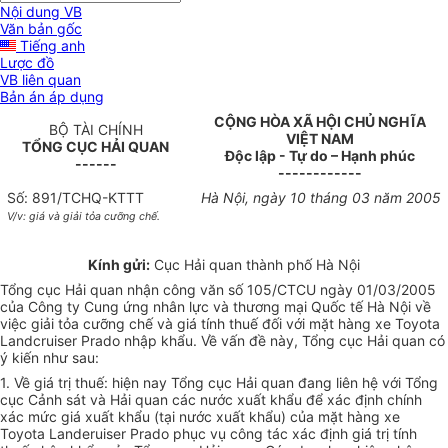
Nội dung VB
Văn bản gốc
Tiếng anh
Lược đồ
VB liên quan
Bản án áp dụng
CỘNG HÒA XÃ HỘI CHỦ NGHĨA
BỘ TÀI CHÍNH
VIỆT NAM
TỔNG CỤC HẢI QUAN
Độc lập - Tự do – Hạnh phúc
------
------------
Số: 891/TCHQ-KTTT
Hà Nội, ngày 10 tháng 03 năm 2005
V/v: giá và giải tỏa cưỡng chế.
Kính gửi:
Cục Hải quan thành phố Hà Nội
Tổng cục Hải quan nhận công văn số 105/CTCU ngày 01/03/2005
của Công ty Cung ứng nhân lực và thương mại Quốc tế Hà Nội về
việc giải tỏa cưỡng chế và giá tính thuế đối với mặt hàng xe Toyota
Landcruiser Prado nhập khẩu. Về vấn đề này, Tổng cục Hải quan có
ý kiến như sau:
1. Về giá trị thuế: hiện nay Tổng cục Hải quan đang liên hệ với Tổng
cục Cảnh sát và Hải quan các nước xuất khẩu để xác định chính
xác mức giá xuất khẩu (tại nước xuất khẩu) của mặt hàng xe
Toyota Landeruiser Prado phục vụ công tác xác định giá trị tính