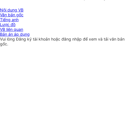
Nội dung VB
Văn bản gốc
Tiếng anh
Lược đồ
VB liên quan
Bản án áp dụng
Vui lòng
Đăng ký
tài khoản hoặc
đăng nhập
để xem và tải văn bản
gốc.