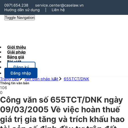
0971.654.238
service.center@caselaw.vn
Hướng dẫn sử dụng
|
Liên hệ
Toggle Navigation
Giới thiệu
Giải pháp
Bảng giá
Bài viết
Đăng ký
Đăng nhập
Trang chủ
Văn bản pháp luật
655TCT/DNK
Thông tin văn bản
106
0
Công văn số 655TCT/DNK ngày
09/03/2005 Về việc hoàn thuế
giá trị gia tăng và trích khấu hao