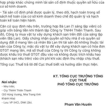
hợp pháp khác chứng minh tài sản cố định thuộc quyền sở hữu của
cơ sở kinh doanh.
- Tài sản cố định phải được quản lý, theo dõi, hạch toán trong sổ
sách kế toán của cơ sở kinh doanh theo chế độ quản lý và hạch
toán kế toán hiện hành.
Căn cứ quy định nêu trên, trường hợp Bà Lan (1 sáng lập viên) có
góp vốn bằng tiền khi thành lập Công ty TNHH Thiên Thanh. Sau
đó, Công ty mua vật tư xây dựng khách sạn trên đất của sáng lập
viên (Bà Lan). Giấy chứng nhận quyền sở hữu nhà ở và quyền sử
dụng đất ở mang tên cá nhân Bà Lan thì tài sản đó không thuộc tài
sản của Công ty; mặc dù vật tư để xây dựng khách sạn có hóa đơn
GTGT mang tên, mã số thuế của Công ty thì Công ty cũng không
được khấu trừ thuế GTGT đầu vào và không được trích khấu hao
(khách sạn nêu trên) vào chi phí khi xác định thu nhập chịu thuế.
Tổng cục Thuế trả lời để Cục thuế biết và hướng dẫn thực hiện.
KT. TỔNG CỤC TRƯỞNG TỔNG
CỤC THUẾ
Nơi nhận:
PHÓ TỔNG CỤC TRƯỞNG
- Như trên;
- Cty TNHH Thiên Thanh
(3G Hùng Vương, Nha Trang tỉnh
Khánh Hòa)
- Lưu: VP (HC), DNK (2b).
Phạm Văn Huyến