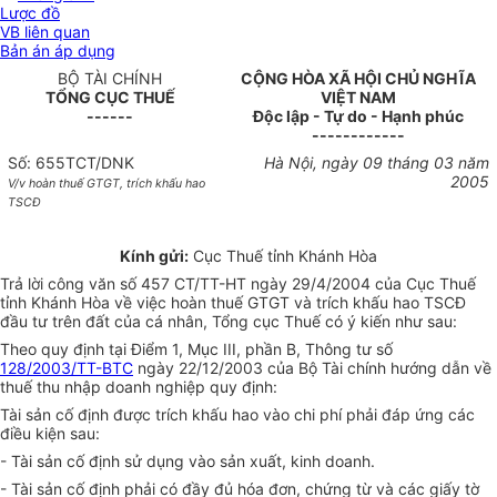
Lược đồ
VB liên quan
Bản án áp dụng
BỘ TÀI CHÍNH
CỘNG HÒA XÃ HỘI CHỦ NGHĨA
TỔNG CỤC THUẾ
VIỆT NAM
------
Độc lập - Tự do - Hạnh phúc
------------
Số: 655TCT/DNK
Hà Nội, ngày 09 tháng 03 năm
2005
V/v hoàn thuế GTGT, trích khấu hao
TSCĐ
Kính gửi:
Cục Thuế tỉnh Khánh Hòa
Trả lời công văn số 457 CT/TT-HT ngày 29/4/2004 của Cục Thuế
tỉnh Khánh Hòa về việc hoàn thuế GTGT và trích khấu hao TSCĐ
đầu tư trên đất của cá nhân, Tổng cục Thuế có ý kiến như sau:
Theo quy định tại Điểm 1, Mục III, phần B, Thông tư số
128/2003/TT-BTC
ngày 22/12/2003 của Bộ Tài chính hướng dẫn về
thuế thu nhập doanh nghiệp quy định:
Tài sản cố định được trích khấu hao vào chi phí phải đáp ứng các
điều kiện sau:
- Tài sản cố định sử dụng vào sản xuất, kinh doanh.
- Tài sản cố định phải có đầy đủ hóa đơn, chứng từ và các giấy tờ