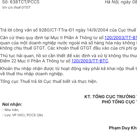
Số: 638TCT/PCCS
Hà Nội, ngày 0
V/v c/s thuế GTGT
Trả lời công văn số 9280/CT-TTra-Đ1 ngày 14/9/2004 của Cục thuế 
Căn cứ theo quy định tại Mục II Phần A Thông tư số
120/2003/TT-B
quan của một doanh nghiệp nước ngoài mà số hàng hóa này không l
không chịu thuế GTGT. Các khoản thuế GTGT đầu vào của chi phí quản
Thủ tục hải quan, hồ sơ cần thiết để xác định và xử lý không thu 
Điểm 22 Mục II Phần A Thông tư số
120/2003/TT-BTC
.
Khoản thu nhập nhận được từ hoạt động này phải kê khai nộp thuế
về thuế thu nhập doanh nghiệp.
Tổng cục Thuế trả lời Cục thuế biết và thực hiện.
KT. TỔNG CỤC TRƯỞNG
PHÓ TỔNG CỤC
Nơi nhận:
- Như trên;
- Lưu: VP (HC), PCCS (2b)
Phạm Duy K