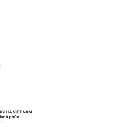
c
NGHĨA VIỆT NAM
 Hạnh phúc
--