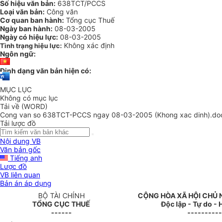
Số hiệu văn bản:
638TCT/PCCS
Loại văn bản:
Công văn
Cơ quan ban hành:
Tổng cục Thuế
Ngày ban hành:
08-03-2005
Ngày có hiệu lực:
08-03-2005
Không xác định
Tình trạng hiệu lực:
Ngôn ngữ:
Định dạng văn bản hiện có:
MỤC LỤC
Không có mục lục
Tải về (WORD)
Cong van so 638TCT-PCCS ngay 08-03-2005 (Khong xac dinh).do
Tải lược đồ
Nội dung VB
Văn bản gốc
Tiếng anh
Lược đồ
VB liên quan
Bản án áp dụng
BỘ TÀI CHÍNH
CỘNG HÒA XÃ HỘI CHỦ 
TỔNG CỤC THUẾ
Độc lập - Tự do -
------
----------