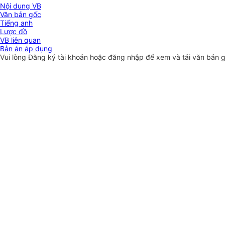
Nội dung VB
Văn bản gốc
Tiếng anh
Lược đồ
VB liên quan
Bản án áp dụng
Vui lòng
Đăng ký
tài khoản hoặc
đăng nhập
để xem và tải văn bản 