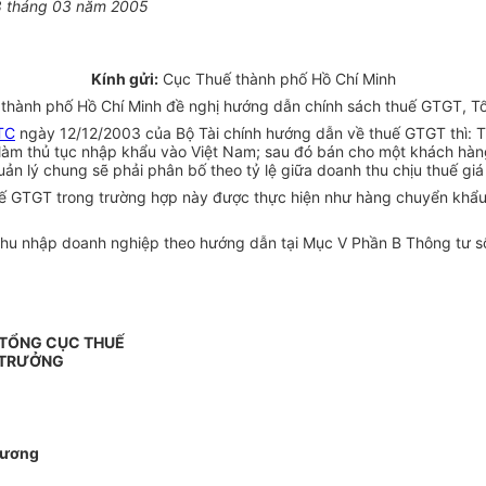
8 tháng 03 năm 2005
Kính gửi:
Cục Thuế thành phố Hồ Chí Minh
thành phố Hồ Chí Minh đề nghị hướng dẫn chính sách thuế GTGT, Tổ
TC
ngày 12/12/2003 của Bộ Tài chính hướng dẫn về thuế GTGT thì: 
àm thủ tục nhập khẩu vào Việt Nam; sau đó bán cho một khách hàng
 lý chung sẽ phải phân bố theo tỷ lệ giữa doanh thu chịu thuế giá 
thuế GTGT trong trường hợp này được thực hiện như hàng chuyển khẩu
 thu nhập doanh nghiệp theo hướng dẫn tại Mục V Phần B Thông tư 
 TỔNG CỤC THUẾ
 TRƯỞNG
hương