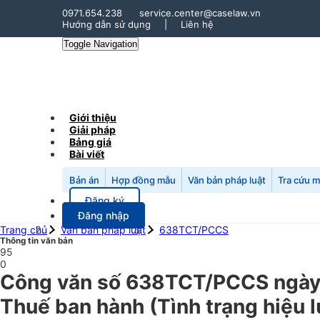
0971.654.238
service.center@caselaw.vn
Hướng dẫn sử dụng
|
Liên hệ
Toggle Navigation
Giới thiệu
Giải pháp
Bảng giá
Bài viết
Bản án
Hợp đồng mẫu
Văn bản pháp luật
Tra cứu 
Đăng ký
Đăng nhập
Trang chủ
Văn bản pháp luật
638TCT/PCCS
Thông tin văn bản
95
0
Công văn số 638TCT/PCCS ngày 0
Thuế ban hành (Tình trạng hiệu 