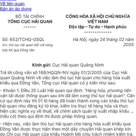
VB liên quan
Bản án áp dụng
BỘ TÀI CHÍNH
CỘNG HÒA XÃ HỘI CHỦ NGHĨA
TỔNG CỤC HẢI QUAN
VIỆT NAM
------
Độc lập – Tự do – Hạnh phúc
-------------
Số: 652/TCHQ-GSQL
Hà Nội, ngày 24 tháng 02 năm
2005
V/v: thủ tục hải quan đối với hàng
hóa XK qua Đồng Văn
Kính gửi:
Cục Hải quan Quảng Ninh
Trả lời công văn số 168/HQQN-NV ngày 01/2/2005 của Cục Hải
quan Quảng Ninh về việc làm thủ tục hải quan cho hàng hóa xuất
khẩu qua Đồng Văn, Tổng cục Hải quan có ý kiến như sau:
- Khoản 1, Điều 25 Luật Hải quan qui định:
“Hàng hóa, phương tiện
vận tải được thông quan sau khi đã làm xong thủ tục hải quan”.
Căn
cứ qui định này thì 01 lô hàng đã hoàn thành xong các khâu thủ tục
hải quan như đăng ký tờ khai, kiểm tra thực tế hàng hóa và thực
hiện các nghĩa vụ về thuế, về chính sách quản lý xuất nhập khẩu …
(nếu có) theo qui định thì được phép thông quan.
- Hiện nay, việc làm thủ tục hải quan cho hàng hóa xuất khẩu qua
Đồng Văn được thực hiện theo một dây chuyền Hải quan khép kín
do Chi cục Hải quan cửa khẩu Hoành Mô chịu trách nhiệm kiểm tra,