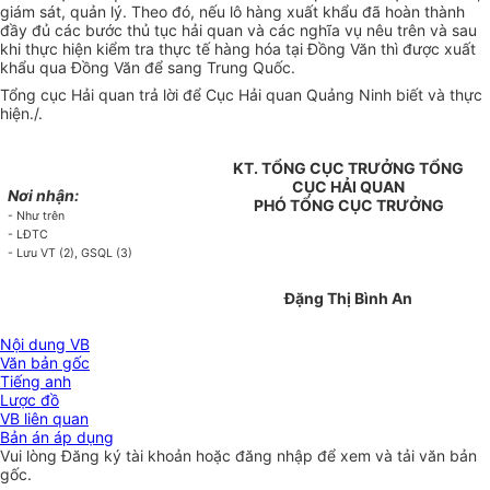
giám sát, quản lý. Theo đó, nếu lô hàng xuất khẩu đã hoàn thành
đầy đủ các bước thủ tục hải quan và các nghĩa vụ nêu trên và sau
khi thực hiện kiểm tra thực tế hàng hóa tại Đồng Văn thì được xuất
khẩu qua Đồng Văn để sang Trung Quốc.
Tổng cục Hải quan trả lời để Cục Hải quan Quảng Ninh biết và thực
hiện./.
KT. TỔNG CỤC TRƯỞNG TỔNG
CỤC HẢI QUAN
Nơi nhận:
PHÓ TỔNG CỤC TRƯỞNG
- Như trên
- LĐTC
- Lưu VT (2), GSQL (3)
Đặng Thị Bình An
Nội dung VB
Văn bản gốc
Tiếng anh
Lược đồ
VB liên quan
Bản án áp dụng
Vui lòng
Đăng ký
tài khoản hoặc
đăng nhập
để xem và tải văn bản
gốc.