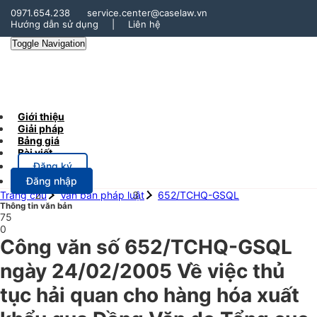
0971.654.238
service.center@caselaw.vn
Hướng dẫn sử dụng
|
Liên hệ
Toggle Navigation
Giới thiệu
Giải pháp
Bảng giá
Bài viết
Đăng ký
Đăng nhập
Trang chủ
Văn bản pháp luật
652/TCHQ-GSQL
Thông tin văn bản
75
0
Công văn số 652/TCHQ-GSQL
ngày 24/02/2005 Về việc thủ
tục hải quan cho hàng hóa xuất