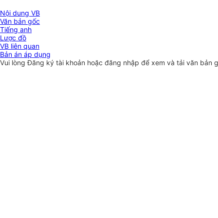
Nội dung VB
Văn bản gốc
Tiếng anh
Lược đồ
VB liên quan
Bản án áp dụng
Vui lòng
Đăng ký
tài khoản hoặc
đăng nhập
để xem và tải văn bản 