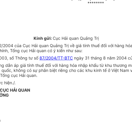
********
Kính gửi:
Cục Hải quan Quảng Trị
004 của Cục Hải quan Quảng Trị về giá tính thuế đối với hàng hóa
chính, Tổng cục Hải quan có ý kiến như sau:
003, số Thông tư số
87/2004/TT-BTC
ngày 31 tháng 8 năm 2004 của
n áp giá tính thuế đối với hàng hóa nhập khẩu từ khu thương mại La
 quốc, không có sự phân biệt riêng cho các khu kinh tế ở Việt Nam
Tổng cục Hải quan.
 hiện./.
CỤC HẢI QUAN
ƯỞNG
n