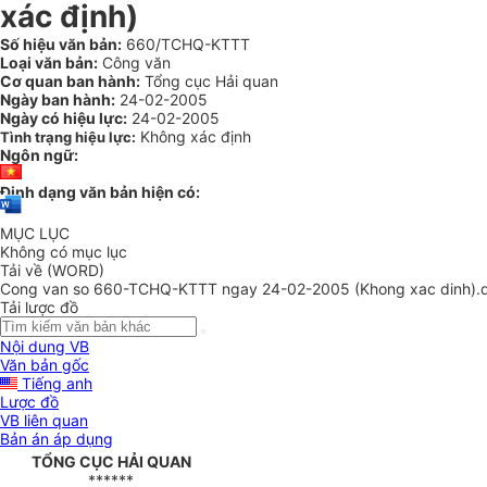
xác định)
Số hiệu văn bản:
660/TCHQ-KTTT
Loại văn bản:
Công văn
Cơ quan ban hành:
Tổng cục Hải quan
Ngày ban hành:
24-02-2005
Ngày có hiệu lực:
24-02-2005
Không xác định
Tình trạng hiệu lực:
Ngôn ngữ:
Định dạng văn bản hiện có:
MỤC LỤC
Không có mục lục
Tải về (WORD)
Cong van so 660-TCHQ-KTTT ngay 24-02-2005 (Khong xac dinh).
Tải lược đồ
Nội dung VB
Văn bản gốc
Tiếng anh
Lược đồ
VB liên quan
Bản án áp dụng
TỔNG CỤC HẢI QUAN
******