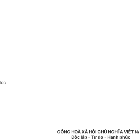
doc
CỘNG HOÀ XÃ HỘI CHỦ NGHĨA VIỆT 
Độc lập - Tự do - Hạnh phúc