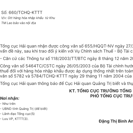
Số: 660/TCHQ-KTTT
V/v: Gtt hàng hóa nhập khẩu
từ Khu
TM Lao bảo vào nội địa
Tổng cục Hải quan nhận được công văn số 655/HQQT-NV ngày 27/2/2
vấn đề này, sau khi trao đổi ý kiến với Vụ Chính sách Thuế - Bộ Tài 
- Căn cứ các Thông tư số 118/2003/TT/BTC ngày 8 tháng 12 năm 2
Công văn số 5464TC/CSTC ngày 26/05/2003 của Bộ Tài chính hướng dẫ
thuế đối với hàng hóa nhập khẩu được áp dụng thống nhất trên toàn
văn số 5782 và 5784/TCHQ-KTTT ngày 29 tháng 11 năm 2004 của 
Tổng cục Hải quan thông báo để Cục Hải quan Quảng Trị biết và thực
KT. TỔNG CỤC TRƯỞNG TỔNG 
PHÓ TỔNG CỤC TR
Nơi nhận:
- Như trên
- UBND tỉnh Quảng Trị (để biết)
- Lãnh đạo Tổng cục(5)
- Lưu VP, KTTT(3).
Đặng Thị Bình A