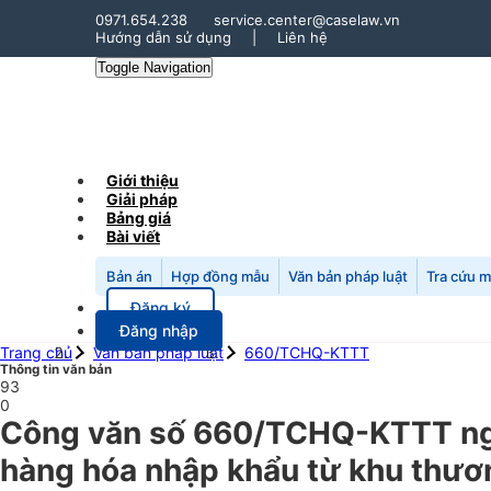
0971.654.238
service.center@caselaw.vn
Hướng dẫn sử dụng
|
Liên hệ
Toggle Navigation
Giới thiệu
Giải pháp
Bảng giá
Bài viết
Bản án
Hợp đồng mẫu
Văn bản pháp luật
Tra cứu 
Đăng ký
Đăng nhập
Trang chủ
Văn bản pháp luật
660/TCHQ-KTTT
Thông tin văn bản
93
0
Công văn số 660/TCHQ-KTTT ngày
hàng hóa nhập khẩu từ khu thươn