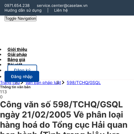
0971.654.238
service.center@caselaw.vn
Hướng dẫn sử dụng
|
Liên hệ
Toggle Navigation
Giới thiệu
Giải pháp
Bảng giá
Bài viết
Đăng ký
Đăng nhập
Trang chủ
Văn bản pháp luật
598/TCHQ/GSQL
Thông tin văn bản
113
0
Công văn số 598/TCHQ/GSQL
ngày 21/02/2005 Về phân loại
hàng hoá do Tổng cục Hải quan