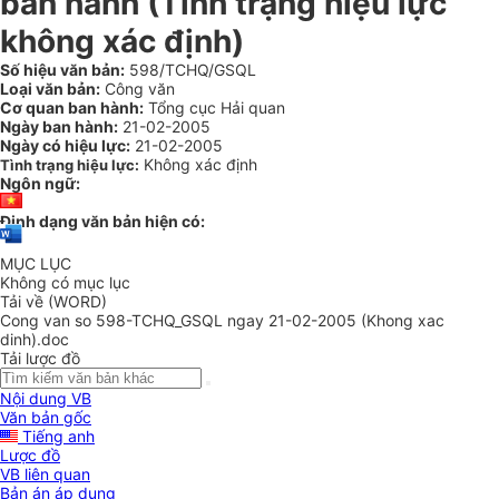
ban hành (Tình trạng hiệu lực
không xác định)
Số hiệu văn bản:
598/TCHQ/GSQL
Loại văn bản:
Công văn
Cơ quan ban hành:
Tổng cục Hải quan
Ngày ban hành:
21-02-2005
Ngày có hiệu lực:
21-02-2005
Không xác định
Tình trạng hiệu lực:
Ngôn ngữ:
Định dạng văn bản hiện có:
MỤC LỤC
Không có mục lục
Tải về (WORD)
Cong van so 598-TCHQ_GSQL ngay 21-02-2005 (Khong xac
dinh).doc
Tải lược đồ
Nội dung VB
Văn bản gốc
Tiếng anh
Lược đồ
VB liên quan
Bản án áp dụng