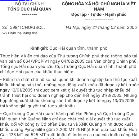
BỘ TÀI CHÍNH
CỘNG HÒA XÃ HỘI CHỦ NGHĨA VIỆT
TỔNG CỤC HẢI QUAN
NAM
--------
Độc lập - Tự do - Hạnh phúc
---------------
Số: 598/TCHQ/GSQL.
Hà Nội, ngày 21 tháng 02 năm 2005
V/v Phân loại hàng hoá
Kính gửi:
Cục Hải quan tỉnh, thành phố.
Thực hiện ý kiến chỉ đạo của Thủ tướng Chính phủ theo thông báo tại
văn bản số 664/VPCP-V1 ngày 04/02/2005 của Văn phòng Chính phủ,
Tổng cục Hải quan yêu cầu Cục trưởng Cục Hải quan tỉnh, thành phố
chỉ đạo Hải quan cửa khẩu thực hiện:
- Kiểm tra chặt chẽ hồ sơ hải quan khi doanh nghiệp làm thủ tục xuất
khẩu khoáng sản thô, những hợp đồng xuất khẩu đã được ký kết trước
ngày 13/01/2005 thì được xem xét giải quyết thủ tục nhập khẩu để
tránh thiệt hại cho doanh nghiệp cho đến hết ngày 31/3/2005. Những
hợp đồng xuất khẩu khoáng sản thô được ký kết từ ngày 13/01/2005
thì không giải quyết thủ tục xuất khẩu.
- Cục trưởng Cục Hải quan thành phố Hải Phòng và Cục trưởng Cục
Hải quan tỉnh Quảng Ninh chỉ đạo chặt chẽ giải quyết thủ tục xuất
khẩu đối với công ty Cổ phần Đầu tư và XNK Quảng Ninh được xuất
khẩu quặng Pyrophilite gồm 2.200 MT đi Nhật Bản qua cửa khẩu Hòn
Gai; 125 MT và 525 MT xuất khẩu đi Indonexia qua cửa khẩu cảng Hải