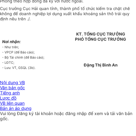
Phòng theo hợp đồng đã ký với nước ngoài.
Cục trưởng Cục Hải quan tỉnh, thành phố tổ chức kiểm tra chặt chẽ
không để doanh nghiệp lợi dụng xuất khẩu khoáng sản thô trái quy
định nêu trên ./.
KT. TỔNG CỤC TRƯỞNG
PHÓ TỔNG CỤC TRƯỞNG
Nơi nhận:
- Như trên;
- VPCP (để Báo cáo);
- Bộ Tài chính (để Báo cáo);
- LĐTC;
Đặng Thị Bình An
- Lưu: VT, GSQL (3b).
Nội dung VB
Văn bản gốc
Tiếng anh
Lược đồ
VB liên quan
Bản án áp dụng
Vui lòng
Đăng ký
tài khoản hoặc
đăng nhập
để xem và tải văn bản
gốc.