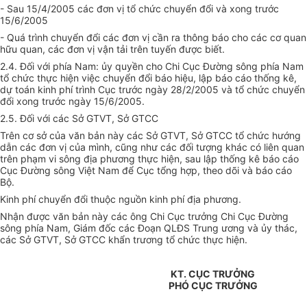
- Sau 15/4/2005 các đơn vị tổ chức chuyển đổi và xong trước
15/6/2005
- Quá trình chuyển đổi các đơn vị cần ra thông báo cho các cơ quan
hữu quan, các đơn vị vận tải trên tuyến được biết.
2.4. Đối với phía Nam: ủy quyền cho Chi Cục Đường sông phía Nam
tổ chức thực hiện việc chuyển đổi báo hiệu, lập báo cáo thống kê,
dự toán kinh phí trình Cục trước ngày 28/2/2005 và tổ chức chuyển
đổi xong trước ngày 15/6/2005.
2.5. Đối với các Sở GTVT, Sở GTCC
Trên cơ sở của văn bản này các Sở GTVT, Sở GTCC tổ chức hướng
dẫn các đơn vị của mình, cũng như các đối tượng khác có liên quan
trên phạm vi sông địa phương thực hiện, sau lập thống kê báo cáo
Cục Đường sông Việt Nam để Cục tổng hợp, theo dõi và báo cáo
Bộ.
Kinh phí chuyển đổi thuộc nguồn kinh phí địa phương.
Nhận được văn bản này các ông Chi Cục trưởng Chi Cục Đường
sông phía Nam, Giám đốc các Đoạn QLĐS Trung ương và ủy thác,
các Sở GTVT, Sở GTCC khẩn trương tổ chức thực hiện.
KT. CỤC TRƯỞNG
PHÓ CỤC TRƯỞNG