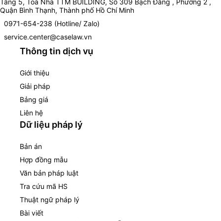
Tầng 5, Toà Nhà TTM BUILDING, Số 309 Bạch Đằng , Phường 2 ,
Quận Bình Thạnh, Thành phố Hồ Chí Minh
0971-654-238 (Hotline/ Zalo)
service.center@caselaw.vn
Thông tin dịch vụ
Giới thiệu
Giải pháp
Bảng giá
Liên hệ
Dữ liệu pháp lý
Bản án
Hợp đồng mẫu
Văn bản pháp luật
Tra cứu mã HS
Thuật ngữ pháp lý
Bài viết