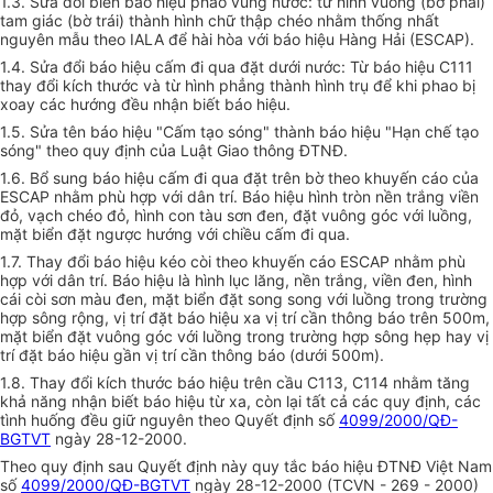
1.3. Sửa đổi biển báo hiệu phao vùng nước: từ hình vuông (bờ phải)
tam giác (bờ trái) thành hình chữ thập chéo nhằm thống nhất
nguyên mẫu theo IALA để hài hòa với báo hiệu Hàng Hải (ESCAP).
1.4. Sửa đổi báo hiệu cấm đi qua đặt dưới nước: Từ báo hiệu C111
thay đổi kích thước và từ hình phẳng thành hình trụ để khi phao bị
xoay các hướng đều nhận biết báo hiệu.
1.5. Sửa tên báo hiệu "Cấm tạo sóng" thành báo hiệu "Hạn chế tạo
sóng" theo quy định của Luật Giao thông ĐTNĐ.
1.6. Bổ sung báo hiệu cấm đi qua đặt trên bờ theo khuyến cáo của
ESCAP nhằm phù hợp với dân trí. Báo hiệu hình tròn nền trắng viền
đỏ, vạch chéo đỏ, hình con tàu sơn đen, đặt vuông góc với luồng,
mặt biển đặt ngược hướng với chiều cấm đi qua.
1.7. Thay đổi báo hiệu kéo còi theo khuyến cáo ESCAP nhằm phù
hợp với dân trí. Báo hiệu là hình lục lăng, nền trắng, viền đen, hình
cái còi sơn màu đen, mặt biển đặt song song với luồng trong trường
hợp sông rộng, vị trí đặt báo hiệu xa vị trí cần thông báo trên 500m,
mặt biển đặt vuông góc với luồng trong trường hợp sông hẹp hay vị
trí đặt báo hiệu gần vị trí cần thông báo (dưới 500m).
1.8. Thay đổi kích thước báo hiệu trên cầu C113, C114 nhằm tăng
khả năng nhận biết báo hiệu từ xa, còn lại tất cả các quy định, các
tình huống đều giữ nguyên theo Quyết định số
4099/2000/QĐ-
BGTVT
ngày 28-12-2000.
Theo quy định sau Quyết định này quy tắc báo hiệu ĐTNĐ Việt Nam
số
4099/2000/QĐ-BGTVT
ngày 28-12-2000 (TCVN - 269 - 2000)