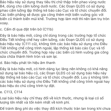
Báo hiệu này sử dụng thay tiêu thị chữ thập trên phao vùng nước
B4, dùng cho cấm luồng dưới nước. Các Đoạn QLĐS có sử dụng
phao cấm luồng lập thống kê báo cáo Cục và tổ chức chuyển đổi.
Các biển phẳng sẽ được gia công thêm một biển vuông góc với
biển cũ thành biển múi khế. Trường hợp làm mới thì nên làm trụ tròn
xoay.
c. Cấm đi qua đặt trên bờ (C11b)
Đây là báo hiệu mới, cũng chỉ dùng trong các trường hợp tổ chức
Điều Tiết khống chế hay cấm luồng, các Đoạn QLĐS có sử dụng
báo hiệu này (C111 cũ), không tính các báo hiệu sử dụng cho Điều
Tiết khống chế công trình ngoài, lập thống kê báo cáo Cục và tổ
chức chuyển đổi. Trường hợp này các biển cũ hình vuông gia công
sửa chữa thành hình tròn và sơn lại.
d. Báo hiệu phát tín hiệu âm thanh
Đây là báo hiệu mới, có hình dáng lục lăng nên không có khả năng
sử dụng lại báo hiệu cũ, các Đoạn QLĐS có sử dụng báo hiệu này
lập thống kê báo cáo Cục và tổ chức chuyển đổi. Lưu ý không tính
các báo hiệu sử dụng cho Điều Tiết khống chế công trình ngoài hay
báo hiệu do chủ công trình tự đặt.
e. C113, C114
Loại báo hiệu này chỉ thay đổi về kích thước, nhưng là loại có số
lượng lớn nhất và tốn kém nhất về kinh phí.
Để tránh lãng phí do việc thay đổi kích thước tràn lan trong khi chưa