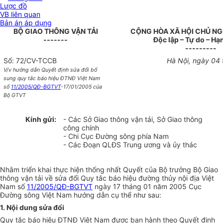
Lược đồ
VB liên quan
Bản án áp dụng
BỘ GIAO THÔNG VẬN TẢI
CỘNG HÒA XÃ HỘI CHỦ NG
-------
Độc lập – Tự do – H
---------
Số: 72/CV-TCCB
Hà Nội, ngày 04
V/v hướng dẫn Quyết định sửa đổi bổ
sung quy tắc báo hiệu ĐTNĐ Việt Nam
số
11/2005/QĐ-BGTVT
-17/01/2005 của
Bộ GTVT
Kính gửi:
- Các Sở Giao thông vận tải, Sở Giao thông
công chính
- Chi Cục Đường sông phía Nam
- Các Đoạn QLĐS Trung ương và ủy thác
Nhằm triển khai thực hiện thống nhất Quyết của Bộ trưởng Bộ Giao
thông vận tải về sửa đổi Quy tắc báo hiệu đường thủy nội địa Việt
Nam số
11/2005/QĐ-BGTVT
ngày 17 tháng 01 năm 2005 Cục
Đường sông Việt Nam hướng dẫn cụ thể như sau:
1. Nội dung sửa đổi
Quy tắc báo hiệu ĐTNĐ Việt Nam được ban hành theo Quyết định