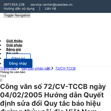
0971.654.238
service.center@caselaw.vn
Hướng dẫn sử dụng
|
Liên hệ
Toggle Navigation
Giới thiệu
Giải pháp
Bảng giá
Bài viết
Đăng ký
Đăng nhập
Trang chủ
Văn bản pháp luật
72/CV-TCCB
Thông tin văn bản
104
0
Công văn số 72/CV-TCCB ngày
04/02/2005 Hướng dẫn Quyết
định sửa đổi Quy tắc báo hiệu