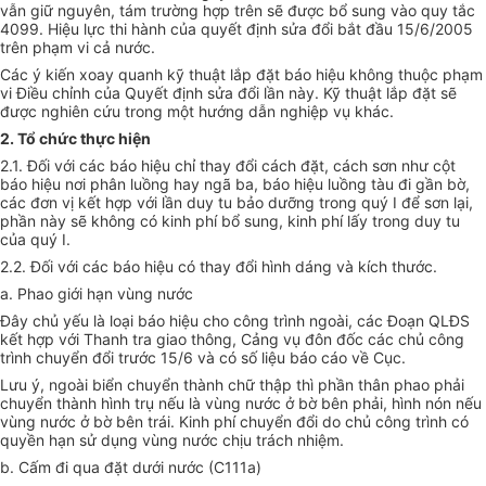
vẫn giữ nguyên, tám trường hợp trên sẽ được bổ sung vào quy tắc
4099. Hiệu lực thi hành của quyết định sửa đổi bắt đầu 15/6/2005
trên phạm vi cả nước.
Các ý kiến xoay quanh kỹ thuật lắp đặt báo hiệu không thuộc phạm
vi Điều chỉnh của Quyết định sửa đổi lần này. Kỹ thuật lắp đặt sẽ
được nghiên cứu trong một hướng dẫn nghiệp vụ khác.
2. Tổ chức thực hiện
2.1. Đối với các báo hiệu chỉ thay đổi cách đặt, cách sơn như cột
báo hiệu nơi phân luồng hay ngã ba, báo hiệu luồng tàu đi gần bờ,
các đơn vị kết hợp với lần duy tu bảo dưỡng trong quý I để sơn lại,
phần này sẽ không có kinh phí bổ sung, kinh phí lấy trong duy tu
của quý I.
2.2. Đối với các báo hiệu có thay đổi hình dáng và kích thước.
a. Phao giới hạn vùng nước
Đây chủ yếu là loại báo hiệu cho công trình ngoài, các Đoạn QLĐS
kết hợp với Thanh tra giao thông, Cảng vụ đôn đốc các chủ công
trình chuyển đổi trước 15/6 và có số liệu báo cáo về Cục.
Lưu ý, ngoài biển chuyển thành chữ thập thì phần thân phao phải
chuyển thành hình trụ nếu là vùng nước ở bờ bên phải, hình nón nếu
vùng nước ở bờ bên trái. Kinh phí chuyển đổi do chủ công trình có
quyền hạn sử dụng vùng nước chịu trách nhiệm.
b. Cấm đi qua đặt dưới nước (C111a)