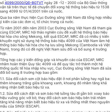
số
4099/2000/QĐ-BGTVT
ngày 28 -12 - 2000 của Bộ Giao thông
vận tải trên thực tế đã chuyển đổi xong hệ thống báo hiệu từ 1538
sang 4099 từ 01/4/2001 trên cả nước.
Qua ba năm thực hiện Cục Đường sông Việt Nam đã tổng hợp nhiều
ý kiến của các đơn vị, tổ chức trong cả nước.
Từ năm 2001 đến năm 2003 Cục Đường sông Việt Nam đã tham gia
cùng ESCAP, MRC hội thảo nghiên cứu đề xuất hệ thống báo hiệu
hài hòa cho sông Mekong, kết quả ESCAP, MRC đã có nhiều ý kiến
khuyến nghị sử dụng hệ thống báo hiệu 4099 của Việt Nam làm hệ
thống báo hiệu hài hòa cho hạ lưu sông Mekong (Cambodia và Việt
Nam), trong đó có đề nghị Việt Nam sửu đổi và bổ sung 4 trường
hợp.
Tổng hợp các ý kiến đống góp và khuyến cáo của ESCAP, MRC
nhằm hoàn thiện Quy tắc 4099 và để quy tắc trở thành một hệ
thống quốc tế hòa nhập khu vực, Cục Đường sông Việt Nam đã sửa
đổi bổ sung 8 trường hợp bao gồm:
1.1. Sửa đổi cách sơn cột báo hiệu đặt ở nơi phân luồng hay ngã ba:
thêm khoang trắng giữa khoang xanh, khoang đỏ nhằm tăng khả
năng nhận biết báo hiệu từ xa.
1.2. Sửa đổi cách đặt và sơn báo hiệ luồng tàu đi gần bờ: xoay báo
hiệu vuông góc với bờ, thay đổi cách sơn báo hiệu bên trái nhằm
tăng khả năng nhận biết báo hiệu từ xa và thống nhất theo nguyên
mẫu của SINGI (ESCAP).