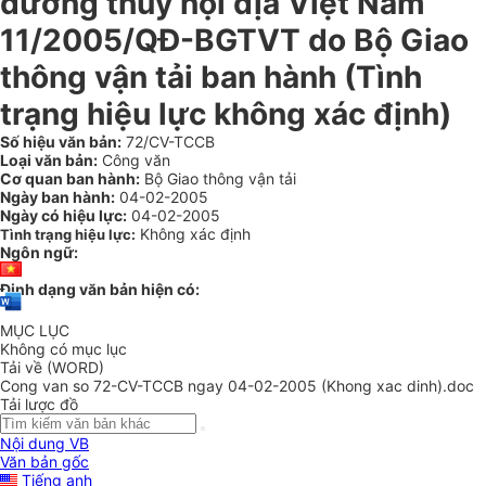
đường thủy nội địa Việt Nam
11/2005/QĐ-BGTVT do Bộ Giao
thông vận tải ban hành (Tình
trạng hiệu lực không xác định)
Số hiệu văn bản:
72/CV-TCCB
Loại văn bản:
Công văn
Cơ quan ban hành:
Bộ Giao thông vận tải
Ngày ban hành:
04-02-2005
Ngày có hiệu lực:
04-02-2005
Không xác định
Tình trạng hiệu lực:
Ngôn ngữ:
Định dạng văn bản hiện có:
MỤC LỤC
Không có mục lục
Tải về (WORD)
Cong van so 72-CV-TCCB ngay 04-02-2005 (Khong xac dinh).doc
Tải lược đồ
Nội dung VB
Văn bản gốc
Tiếng anh