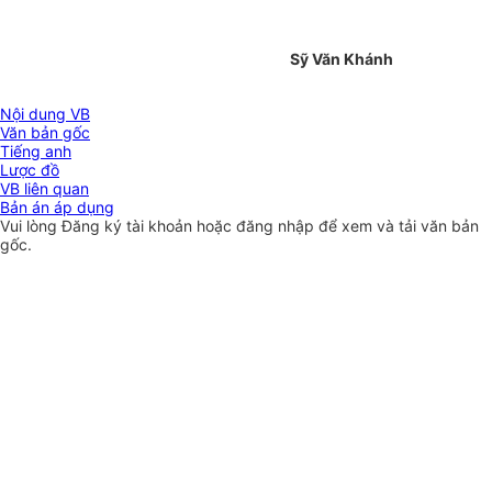
Sỹ Văn Khánh
Nội dung VB
Văn bản gốc
Tiếng anh
Lược đồ
VB liên quan
Bản án áp dụng
Vui lòng
Đăng ký
tài khoản hoặc
đăng nhập
để xem và tải văn bản
gốc.