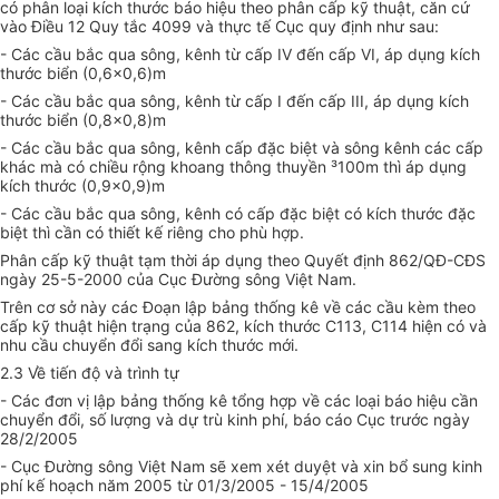
có phân loại kích thước báo hiệu theo phân cấp kỹ thuật, căn cứ
vào Điều 12 Quy tắc 4099 và thực tế Cục quy định như sau:
- Các cầu bắc qua sông, kênh từ cấp IV đến cấp VI, áp dụng kích
thước biển (0,6x0,6)m
- Các cầu bắc qua sông, kênh từ cấp I đến cấp III, áp dụng kích
thước biển (0,8x0,8)m
- Các cầu bắc qua sông, kênh cấp đặc biệt và sông kênh các cấp
khác mà có chiều rộng khoang thông thuyền ³100m thì áp dụng
kích thước (0,9x0,9)m
- Các cầu bắc qua sông, kênh có cấp đặc biệt có kích thước đặc
biệt thì cần có thiết kế riêng cho phù hợp.
Phân cấp kỹ thuật tạm thời áp dụng theo Quyết định 862/QĐ-CĐS
ngày 25-5-2000 của Cục Đường sông Việt Nam.
Trên cơ sở này các Đoạn lập bảng thống kê về các cầu kèm theo
cấp kỹ thuật hiện trạng của 862, kích thước C113, C114 hiện có và
nhu cầu chuyển đổi sang kích thước mới.
2.3 Về tiến độ và trình tự
- Các đơn vị lập bảng thống kê tổng hợp về các loại báo hiệu cần
chuyển đổi, số lượng và dự trù kinh phí, báo cáo Cục trước ngày
28/2/2005
- Cục Đường sông Việt Nam sẽ xem xét duyệt và xin bổ sung kinh
phí kế hoạch năm 2005 từ 01/3/2005 - 15/4/2005