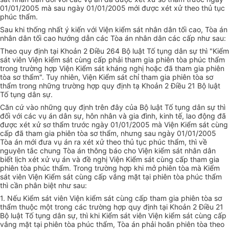
01/01/2005 mà sau ngày 01/01/2005 mới được xét xử theo thủ tục
phúc thẩm.
Sau khi thống nhất ý kiến với Viện kiểm sát
nhâ
n dân tối cao, Tòa án
nhân dân tối cao hướng dẫn các Tòa án nhân dân các cấp như sau:
Theo quy định tại Khoản 2 Điều 264
Bộ
luật Tố tụng dân sự thì "Kiểm
sát viên Viện kiểm sát cùng cấp phải tham gia phiên tòa phúc thẩm
trong trường hợp Viện Kiểm sát kháng nghị hoặc đã tham gia phiên
tòa sơ thẩm". Tuy nhiên, Viện Kiểm sát chỉ tham gia phiên tòa sơ
thẩm trong những trường hợp quy định tạ Khoản 2 Điều 21
Bộ
luật
Tố tụng dân sự.
Căn cứ vào những quy định trên đây của Bộ luật Tố tụng dân sự thì
đối với các vụ án dân sự, hôn nhân và gia đình, kinh tế, lao động đã
được xét xử sơ thẩm trước ngày 01/01/2005 mà Viện Kiểm sát cùng
cấp đã tham gia phiên tòa sơ thẩm, nhưng sau ngày 01/01/2005
Tòa án mới đưa vụ án ra xét xử theo thủ tục phúc thẩm, thì về
nguyên tắc chung Tòa án thông báo cho Viện kiểm sát nhân dân
biết lịch xét xử vụ án và đề nghị Viện Kiểm sát cùng cấp tham gia
phiên tòa phúc thẩm. Trong trường hợp khi mở phiên tòa mà Kiểm
sát viên Viện Kiểm sát cùng cấp vắng mặt tại phiên tòa phúc thẩm
th
ì cần phân biệt
như
sau:
1. Nếu Kiểm sát viên Viện kiểm sát cùng cấp tham gia phiên tòa sơ
thẩm thuộc một trong các trường hợp quy định tại Khoản 2 Điều 21
Bộ luật Tố tụng dân sự, thì khi Kiểm sát viên Viện kiểm sát cùng cấp
vắng mặt tại phiên tòa phúc thẩm, Tòa án phải hoãn phiên tòa theo