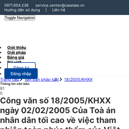
0971.654.238
service.center@caselaw.vn
Hướng dẫn sử dụng
|
Liên hệ
Toggle Navigation
Giới thiệu
Giải pháp
Bảng giá
Bài viết
Đăng ký
Đăng nhập
Trang chủ
Văn bản pháp luật
18/2005/KHXX
Thông tin văn bản
91
0
Công văn số 18/2005/KHXX
ngày 02/02/2005 Của Toà án
nhân dân tối cao về việc tham