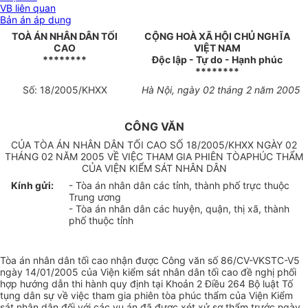
VB liên quan
Bản án áp dụng
TOÀ ÁN NHÂN DÂN TỐI
CỘNG HOÀ XÃ HỘI CHỦ NGHĨA
CAO
VIỆT NAM
********
Độc lập - Tự do - Hạnh phúc
********
Số: 18/2005/KHXX
Hà Nội, ngày 02 tháng 2 năm 2005
CÔNG VĂN
CỦA TÒA ÁN NHÂN DÂN TỐI CAO SỐ 18/2005/KHXX NGÀY 02
THÁNG 02 NĂM 2005 VỀ VIỆC THAM GIA PHIÊN TÒAPHÚC THẨM
CỦA VIỆN KIỂM SÁT NHÂN DÂN
Kính gửi:
- Tòa án
nhâ
n dân các tỉnh, thành phố trực thuộc
Trung ương
- Tòa án
nhâ
n dân các huyện, quận, thị xã, thành
phố thuộc tỉnh
Tòa án nhân dân tối cao nhận được Công văn số 86/CV-VKSTC-V5
ngày 14/01/2005 của Viện kiểm sát nhân dân tối cao đề nghị phối
hợp hướng dẫn thi hành quy định tại Khoản 2 Điều 264 Bộ luật Tố
tụng dân sự về việc tham gia phiên tòa phúc thẩm của Viện Kiểm
sát nhân dân đối với các vụ án đã được xét xử sơ thẩm trước ngày