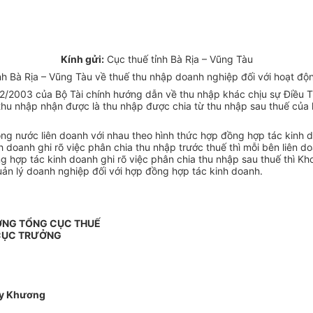
Kính gửi:
Cục thuế tỉnh Bà Rịa – Vũng Tàu
 Bà Rịa – Vũng Tàu về thuế thu nhập doanh nghiệp đối với hoạt động
/2003 của Bộ Tài chính hướng dẫn về thu nhập khác chịu sự Điều T
hu nhập nhận được là thu nhập được chia từ thu nhập sau thuế của ho
g nước liên doanh với nhau theo hình thức hợp đồng hợp tác kinh do
doanh ghi rõ việc phân chia thu nhập trước thuế thì mỗi bên liên d
g hợp tác kinh doanh ghi rõ việc phân chia thu nhập sau thuế thì K
ản lý doanh nghiệp đối với hợp đồng hợp tác kinh doanh.
ỞNG TỔNG CỤC THUẾ
CỤC TRƯỞNG
y Khương