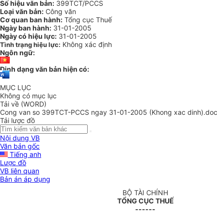
Số hiệu văn bản:
399TCT/PCCS
Loại văn bản:
Công văn
Cơ quan ban hành:
Tổng cục Thuế
Ngày ban hành:
31-01-2005
Ngày có hiệu lực:
31-01-2005
Không xác định
Tình trạng hiệu lực:
Ngôn ngữ:
Định dạng văn bản hiện có:
MỤC LỤC
Không có mục lục
Tải về (WORD)
Cong van so 399TCT-PCCS ngay 31-01-2005 (Khong xac dinh).do
Tải lược đồ
Nội dung VB
Văn bản gốc
Tiếng anh
Lược đồ
VB liên quan
Bản án áp dụng
BỘ TÀI CHÍNH
TỔNG CỤC THUẾ
------