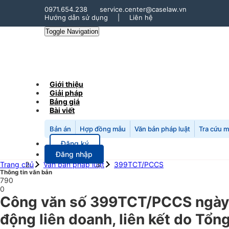
0971.654.238
service.center@caselaw.vn
Hướng dẫn sử dụng
|
Liên hệ
Toggle Navigation
Giới thiệu
Giải pháp
Bảng giá
Bài viết
Bản án
Hợp đồng mẫu
Văn bản pháp luật
Tra cứu 
Đăng ký
Đăng nhập
Trang chủ
Văn bản pháp luật
399TCT/PCCS
Thông tin văn bản
790
0
Công văn số 399TCT/PCCS ngày 3
động liên doanh, liên kết do Tổn