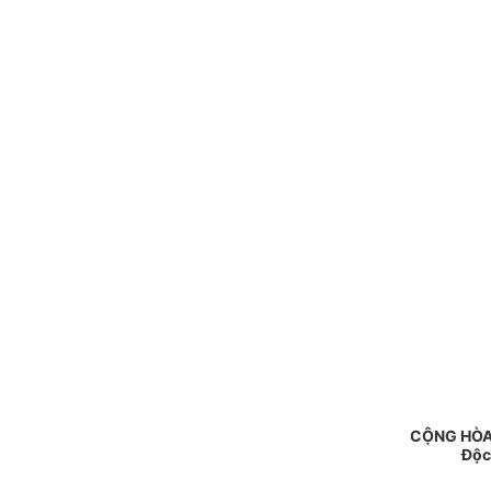
c
CỘNG HÒA
Độc