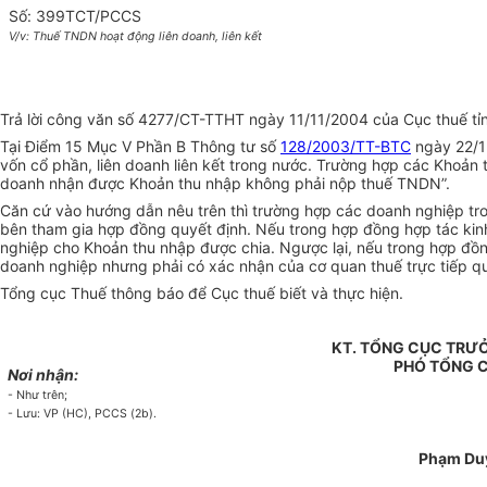
Số: 399TCT/PCCS
V/v: Thuế TNDN hoạt động liên doanh, liên kết
Trả lời công văn số 4277/CT-TTHT ngày 11/11/2004 của Cục thuế tỉnh
Tại Điểm 15 Mục V Phần B Thông tư số
128/2003/TT-BTC
ngày 22/12
vốn cổ phần, liên doanh liên kết trong nước. Trường hợp các Khoản t
doanh nhận được Khoản thu nhập không phải nộp thuế TNDN”.
Căn cứ vào hướng dẫn nêu trên thì trường hợp các doanh nghiệp tron
bên tham gia hợp đồng quyết định. Nếu trong hợp đồng hợp tác kinh 
nghiệp cho Khoản thu nhập được chia. Ngược lại, nếu trong hợp đồn
doanh nghiệp nhưng phải có xác nhận của cơ quan thuế trực tiếp qu
Tổng cục Thuế thông báo để Cục thuế biết và thực hiện.
KT. TỔNG CỤC TRƯ
PHÓ TỔNG 
Nơi nhận:
- Như trên;
- Lưu: VP (HC), PCCS (2b).
Phạm Du