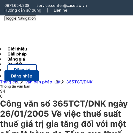
0971.654.238
service.center@caselaw.vn
Hướng dẫn sử dụng
|
Liên hệ
Toggle Navigation
Giới thiệu
Giải pháp
Bảng giá
Bài viết
Đăng ký
Đăng nhập
Trang chủ
Văn bản pháp luật
365TCT/DNK
Thông tin văn bản
94
0
Công văn số 365TCT/DNK ngày
26/01/2005 Về việc thuế suất
thuế giá trị gia tăng đối với một