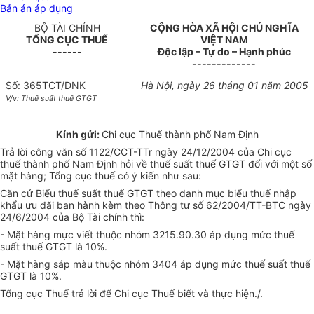
Bản án áp dụng
BỘ TÀI CHÍNH
CỘNG HÒA XÃ HỘI CHỦ NGHĨA
TỔNG CỤC THUẾ
VIỆT NAM
------
Độc lập – Tự do – Hạnh phúc
-------------
Số: 365TCT/DNK
Hà Nội, ngày 26 tháng 01 năm 2005
V/v: Thuế suất thuế GTGT
Kính gửi:
Chi cục Thuế thành phố Nam Định
Trả lời công văn số 1122/CCT-TTr ngày 24/12/2004 của Chi cục
thuế thành phố Nam Định hỏi về thuế suất thuế GTGT đối với một số
mặt hàng; Tổng cục thuế có ý kiến như sau:
Căn cứ Biểu thuế suất thuế GTGT theo danh mục biểu thuế nhập
khẩu ưu đãi ban hành kèm theo Thông tư số 62/2004/TT-BTC ngày
24/6/2004 của Bộ Tài chính thì:
- Mặt hàng mực viết thuộc nhóm 3215.90.30 áp dụng mức thuế
suất thuế GTGT là 10%.
- Mặt hàng sáp màu thuộc nhóm 3404 áp dụng mức thuế suất thuế
GTGT là 10%.
Tổng cục Thuế trả lời để Chi cục Thuế biết và thực hiện./.