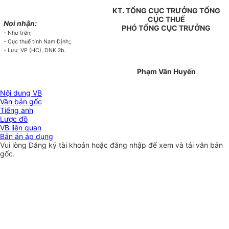
KT. TỔNG CỤC TRƯỞNG TỔNG
CỤC THUẾ
Nơi nhận:
PHÓ TỔNG CỤC TRƯỞNG
- Như trên;
- Cục thuế tỉnh Nam Định;;
- Lưu: VP (HC), DNK 2b.
Phạm Văn Huyến
Nội dung VB
Văn bản gốc
Tiếng anh
Lược đồ
VB liên quan
Bản án áp dụng
Vui lòng
Đăng ký
tài khoản hoặc
đăng nhập
để xem và tải văn bản
gốc.