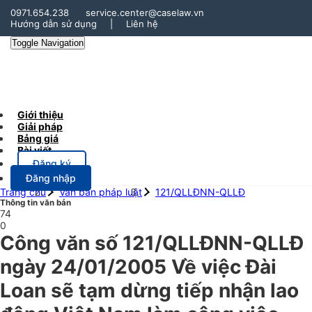
0971.654.238
service.center@caselaw.vn
Hướng dẫn sử dụng
|
Liên hệ
Toggle Navigation
Giới thiệu
Giải pháp
Bảng giá
Bài viết
Đăng ký
Đăng nhập
Trang chủ
Văn bản pháp luật
121/QLLĐNN-QLLĐ
Thông tin văn bản
74
0
Công văn số 121/QLLĐNN-QLLĐ
ngày 24/01/2005 Về việc Đài
Loan sẽ tạm dừng tiếp nhận lao