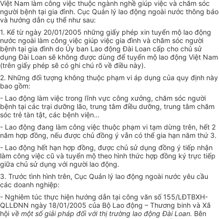
Việt Nam làm công việc thuộc ngành nghề giúp việc và chăm sóc
người bệnh tại gia đình. Cục Quản lý lao động ngoài nước thông báo
và hướng dẫn cụ thể như sau:
1. Kể từ ngày 20/01/2005 những giấy phép xin tuyển mộ lao động
nước ngoài làm công việc giúp việc gia đình và chăm sóc người
bệnh tại gia đình do Ủy ban Lao động Đài Loan cấp cho chủ sử
dụng Đài Loan sẽ không được dùng để tuyển mộ lao động Việt Nam
(trên giấy phép sẽ có ghi chú rõ về điều này).
2. Những đối tượng không thuộc phạm vi áp dụng của quy định này
bao gồm:
- Lao động làm việc trong lĩnh vực công xưởng, chăm sóc người
bệnh tại các trại dưỡng lão, trung tâm điều dưỡng, trung tâm chăm
sóc trẻ tàn tật, các bệnh viện…
- Lao động đang làm công việc thuộc phạm vi tạm dừng trên, hết 2
năm hợp đồng, nếu được chủ đồng ý vẫn có thể gia hạn năm thứ 3.
- Lao động hết hạn hợp đồng, được chủ sử dụng đồng ý tiếp nhận
làm công việc cũ và tuyển mộ theo hình thức hợp đồng ký trực tiếp
giữa chủ sử dụng với người lao động.
3. Trước tình hình trên, Cục Quản lý lao động ngoài nước yêu cầu
các doanh nghiệp:
- Nghiêm túc thực hiện hướng dẫn tại công văn số 155/LĐTBXH-
QLLĐNN ngày 18/01/2005 của Bộ Lao động – Thương binh và Xã
hội
về một số giải pháp đối với thị trường lao động Đài Loan.
Bên