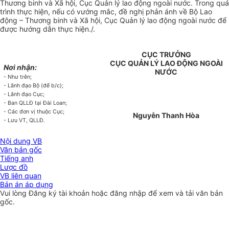
Thương binh và Xã hội, Cục Quản lý lao động ngoài nước. Trong quá
trình thực hiện, nếu có vướng mắc, đề nghị phản ánh về Bộ Lao
động – Thương binh và Xã hội, Cục Quản lý lao động ngoài nước để
được hướng dẫn thực hiện./.
CỤC TRƯỞNG
CỤC QUẢN LÝ LAO ĐỘNG NGOÀI
Nơi nhận:
NƯỚC
- Như trên;
- Lãnh đạo Bộ (để b/c);
- Lãnh đạo Cục;
- Ban QLLĐ tại Đài Loan;
- Các đơn vị thuộc Cục;
Nguyễn Thanh Hòa
- Lưu VT, QLLĐ.
Nội dung VB
Văn bản gốc
Tiếng anh
Lược đồ
VB liên quan
Bản án áp dụng
Vui lòng
Đăng ký
tài khoản hoặc
đăng nhập
để xem và tải văn bản
gốc.