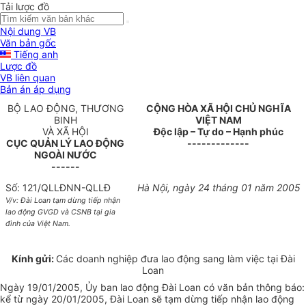
Tải lược đồ
Nội dung VB
Văn bản gốc
Tiếng anh
Lược đồ
VB liên quan
Bản án áp dụng
BỘ LAO ĐỘNG, THƯƠNG
CỘNG HÒA XÃ HỘI CHỦ NGHĨA
BINH
VIỆT NAM
VÀ XÃ HỘI
Độc lập – Tự do – Hạnh phúc
CỤC QUẢN LÝ LAO ĐỘNG
-------------
NGOÀI NƯỚC
------
Số: 121/QLLĐNN-QLLĐ
Hà Nội, ngày 24 tháng 01 năm 2005
V/v: Đài Loan tạm dừng tiếp nhận
lao động GVGD và CSNB tại gia
đình của Việt Nam.
Kính gửi:
Các doanh nghiệp đưa lao động sang làm việc tại Đài
Loan
Ngày 19/01/2005, Ủy ban lao động Đài Loan có văn bản thông báo:
kể từ ngày 20/01/2005, Đài Loan sẽ tạm dừng tiếp nhận lao động