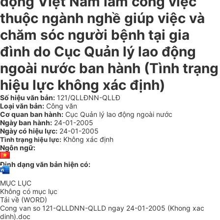
động Việt Nam làm công việc
thuộc ngành nghề giúp việc và
chăm sóc người bệnh tại gia
đình do Cục Quản lý lao động
ngoài nước ban hành (Tình trạng
hiệu lực không xác định)
Số hiệu văn bản:
121/QLLĐNN-QLLĐ
Loại văn bản:
Công văn
Cơ quan ban hành:
Cục Quản lý lao động ngoài nước
Ngày ban hành:
24-01-2005
Ngày có hiệu lực:
24-01-2005
Không xác định
Tình trạng hiệu lực:
Ngôn ngữ:
Định dạng văn bản hiện có:
MỤC LỤC
Không có mục lục
Tải về (WORD)
Cong van so 121-QLLDNN-QLLD ngay 24-01-2005 (Khong xac
dinh).doc