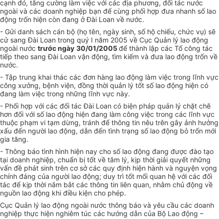
cạnh đó, tăng cường làm việc với các địa phương, đối tác nước
ngoài và các doanh nghiệp bạn để cùng phối hợp đưa nhanh số lao
động trốn hiện còn đang ở Đài Loan về nước.
- Gửi danh sách cán bộ (họ tên, ngày sinh, số hộ chiếu, chức vụ) sẽ
cử sang Đài Loan trong quý I năm 2005 về Cục Quản lý lao động
ngoài nước
trước ngày
30/01/2005
để thành lập các Tổ công tác
tiếp theo sang Đài Loan vận động, tìm kiếm và đưa lao động trốn về
nước.
- Tập trung khai thác các đơn hàng lao động làm việc trong lĩnh vực
công xưởng, bệnh viện, đồng thời quản lý tốt số lao động hiện có
đang làm việc trong những lĩnh vực này.
- Phối hợp với các đối tác Đài Loan có biện pháp quản lý chặt chẽ
hơn đối với số lao động hiện đang làm công việc trong các lĩnh vực
thuộc phạm vi tạm dừng, tránh để thông tin nêu trên gây ảnh hưởng
xấu đến người lao động, dẫn đến tình trạng số lao động bỏ trốn mới
gia tăng.
- Thông báo tình hình hiện nay cho số lao động đang được đào tạo
tại doanh nghiệp, chuẩn bị tốt về tâm lý, kịp thời giải quyết những
vấn đề phát sinh trên cơ sở các quy định hiện hành và nguyện vọng
chính đáng của người lao động; duy trì tốt mối quan hệ với các đối
tác để kịp thời nắm bắt các thông tin liên quan, nhằm chủ động về
nguồn lao động khi điều kiện cho phép.
Cục Quản lý lao động ngoài nước thông báo và yêu cầu các doanh
nghiệp thực hiện nghiêm túc các hướng dẫn của Bộ Lao động –