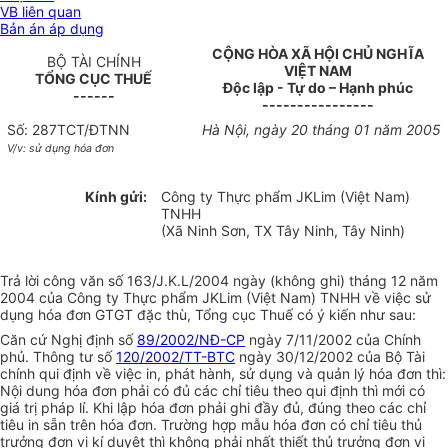
VB liên quan
Bản án áp dụng
CỘNG HÒA XÃ HỘI CHỦ NGHĨA
BỘ TÀI CHÍNH
VIỆT NAM
TỔNG CỤC THUẾ
Độc lập - Tự do – Hạnh phúc
------
----------------
Số: 287TCT/ĐTNN
Hà Nội, ngày 20 tháng 01 năm 2005
V/v: sử dụng hóa đơn
Kính gửi:
Công ty Thực phẩm JKLim (Việt Nam)
TNHH
(Xã Ninh Sơn, TX Tây Ninh, Tây Ninh)
Trả lời công văn số 163/J.K.L/2004 ngày (không ghi) tháng 12 năm
2004 của Công ty Thực phẩm JKLim (Việt Nam) TNHH về việc sử
dụng hóa đơn GTGT đặc thù, Tổng cục Thuế có ý kiến như sau:
Căn cứ Nghị định số
89/2002/NĐ-CP
ngày 7/11/2002 của Chính
phủ. Thông tư số
120/2002/TT-BTC
ngày 30/12/2002 của Bộ Tài
chính qui định về việc in, phát hành, sử dụng và quản lý hóa đơn thì:
Nội dung hóa đơn phải có đủ các chỉ tiêu theo qui định thì mới có
giá trị pháp lí. Khi lập hóa đơn phải ghi đầy đủ, đúng theo các chỉ
tiêu in sẵn trên hóa đơn. Trường hợp mẫu hóa đơn có chỉ tiêu thủ
trưởng đơn vị kí duyệt thì không phải nhất thiết thủ trưởng đơn vị