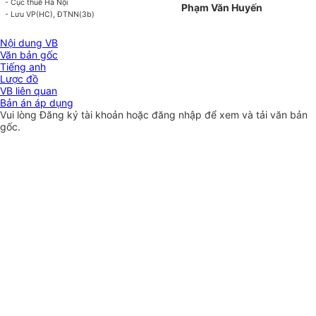
- Cục thuế Hà Nội
Phạm Văn Huyến
- Lưu VP(HC), ĐTNN(3b)
Nội dung VB
Văn bản gốc
Tiếng anh
Lược đồ
VB liên quan
Bản án áp dụng
Vui lòng
Đăng ký
tài khoản hoặc
đăng nhập
để xem và tải văn bản
gốc.