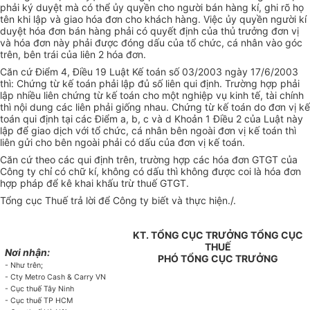
phải ký duyệt mà có thể ủy quyền cho người bán hàng kí, ghi rõ họ
tên khi lập và giao hóa đơn cho khách hàng. Việc ủy quyền người kí
duyệt hóa đơn bán hàng phải có quyết định của thủ trưởng đơn vị
và hóa đơn này phải được đóng dấu của tổ chức, cá nhân vào góc
trên, bên trái của liên 2 hóa đơn.
Căn cứ Điểm 4, Điều 19 Luật Kế toán số 03/2003 ngày 17/6/2003
thì: Chứng từ kế toán phải lập đủ số liên qui định. Trường hợp phải
lập nhiều liên chứng từ kế toán cho một nghiệp vụ kinh tế, tài chính
thì nội dung các liên phải giống nhau. Chứng từ kế toán do đơn vị kế
toán qui định tại các Điểm a, b, c và d Khoản 1 Điều 2 của Luật này
lập để giao dịch với tổ chức, cá nhân bên ngoài đơn vị kế toán thì
liên gửi cho bên ngoài phải có dấu của đơn vị kế toán.
Căn cứ theo các qui định trên, trường hợp các hóa đơn GTGT của
Công ty chỉ có chữ kí, không có dấu thì không được coi là hóa đơn
hợp pháp để kê khai khấu trừ thuế GTGT.
Tổng cục Thuế trả lời để Công ty biết và thực hiện./.
KT. TỔNG CỤC TRƯỞNG TỔNG CỤC
THUẾ
Nơi nhận:
PHÓ TỔNG CỤC TRƯỞNG
- Như trên;
- Cty Metro Cash & Carry VN
- Cục thuế Tây Ninh
- Cục thuế TP HCM