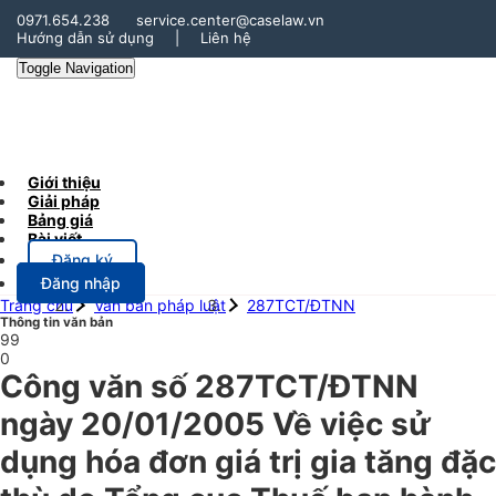
0971.654.238
service.center@caselaw.vn
Hướng dẫn sử dụng
|
Liên hệ
Toggle Navigation
Giới thiệu
Giải pháp
Bảng giá
Bài viết
Đăng ký
Đăng nhập
Trang chủ
Văn bản pháp luật
287TCT/ĐTNN
Thông tin văn bản
99
0
Công văn số 287TCT/ĐTNN
ngày 20/01/2005 Về việc sử
dụng hóa đơn giá trị gia tăng đặc