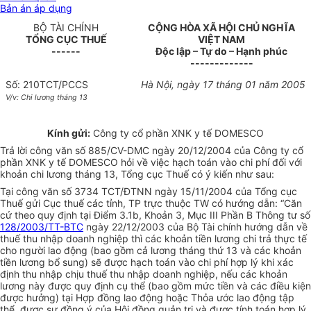
Bản án áp dụng
BỘ TÀI CHÍNH
CỘNG HÒA XÃ HỘI CHỦ NGHĨA
TỔNG CỤC THUẾ
VIỆT NAM
------
Độc lập – Tự do – Hạnh phúc
-------------
Số: 210TCT/PCCS
Hà Nội, ngày 17 tháng 01 năm 2005
V/v: Chi lương tháng 13
Kính gửi:
Công ty cổ phần XNK y tế DOMESCO
Trả lời công văn số 885/CV-DMC ngày 20/12/2004 của Công ty cổ
phần XNK y tế DOMESCO hỏi về việc hạch toán vào chi phí đối với
khoản chi lương tháng 13, Tổng cục Thuế có ý kiến như sau:
Tại công văn số 3734 TCT/ĐTNN ngày 15/11/2004 của Tổng cục
Thuế gửi Cục thuế các tỉnh, TP trực thuộc TW có hướng dẫn: “Căn
cứ theo quy định tại Điểm 3.1b, Khoản 3, Mục III Phần B Thông tư số
128/2003/TT-BTC
ngày 22/12/2003 của Bộ Tài chính hướng dẫn về
thuế thu nhập doanh nghiệp thì các khoản tiền lương chi trả thực tế
cho người lao động (bao gồm cả lương tháng thứ 13 và các khoản
tiền lương bổ sung) sẽ được hạch toán vào chi phí hợp lý khi xác
định thu nhập chịu thuế thu nhập doanh nghiệp, nếu các khoản
lương này được quy định cụ thể (bao gồm mức tiền và các điều kiện
được hưởng) tại Hợp đồng lao động hoặc Thỏa ước lao động tập
thể, được sự đồng ý của Hội đồng quản trị và được tính toán hợp lý