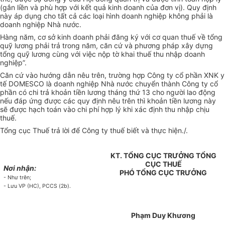
(gắn liền và phù hợp với kết quả kinh doanh của đơn vị). Quy định
này áp dụng cho tất cả các loại hình doanh nghiệp không phải là
doanh nghiệp Nhà nước.
Hàng năm, cơ sở kinh doanh phải đăng ký với cơ quan thuế về tổng
quỹ lương phải trả trong năm, căn cứ và phương pháp xây dựng
tổng quỹ lương cùng với việc nộp tờ khai thuế thu nhập doanh
nghiệp”.
Căn cứ vào hướng dẫn nêu trên, trường hợp Công ty cổ phần XNK y
tế DOMESCO là doanh nghiệp Nhà nước chuyển thành Công ty cổ
phần có chi trả khoản tiền lương tháng thứ 13 cho người lao động
nếu đáp ứng được các quy định nêu trên thì khoản tiền lương này
sẽ được hạch toán vào chi phí hợp lý khi xác định thu nhập chịu
thuế.
Tổng cục Thuế trả lời để Công ty thuế biết và thực hiện./.
KT. TỔNG CỤC TRƯỞNG TỔNG
CỤC THUẾ
Nơi nhận:
PHÓ TỔNG CỤC TRƯỞNG
- Như trên;
- Lưu VP (HC), PCCS (2b).
Phạm Duy Khương