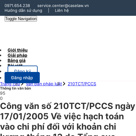
0971.654.238
service.center@caselaw.vn
Hướng dẫn sử dụng
|
Liên hệ
Toggle Navigation
Giới thiệu
Giải pháp
Bảng giá
Bài viết
Đăng ký
Đăng nhập
Trang chủ
Văn bản pháp luật
210TCT/PCCS
Thông tin văn bản
95
0
Công văn số 210TCT/PCCS ngày
17/01/2005 Về việc hạch toán
vào chi phí đối với khoản chi