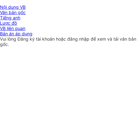
Nội dung VB
Văn bản gốc
Tiếng anh
Lược đồ
VB liên quan
Bản án áp dụng
Vui lòng
Đăng ký
tài khoản hoặc
đăng nhập
để xem và tải văn bản
gốc.