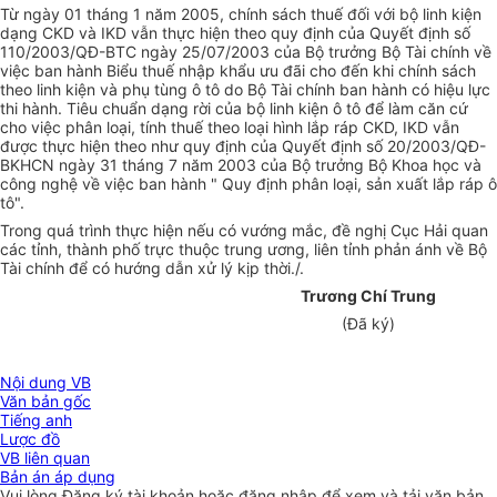
Từ ngày 01 tháng 1 năm 2005, chính sách thuế đối với bộ linh kiện
dạng CKD và IKD vẫn thực hiện theo quy định của Quyết định số
110/2003/QĐ-BTC ngày 25/07/2003 của Bộ trưởng Bộ Tài chính về
việc ban hành Biểu thuế nhập khẩu ưu đãi cho đến khi chính sách
theo linh kiện và phụ tùng ô tô do Bộ Tài chính ban hành có hiệu lực
thi hành. Tiêu chuẩn dạng rời của bộ linh kiện ô tô để làm căn cứ
cho việc phân loại, tính thuế theo loại hình lắp ráp CKD, IKD vẫn
được thực hiện theo như quy định của Quyết định số 20/2003/QĐ-
BKHCN ngày 31 tháng 7 năm 2003 của Bộ trưởng Bộ Khoa học và
công nghệ về việc ban hành " Quy định phân loại, sản xuất lắp ráp ô
tô".
Trong quá trình thực hiện nếu có vướng mắc, đề nghị Cục Hải quan
các tỉnh, thành phố trực thuộc trung ương, liên tỉnh phản ánh về Bộ
Tài chính để có hướng dẫn xử lý kịp thời./.
Trương Chí Trung
(Đã ký)
Nội dung VB
Văn bản gốc
Tiếng anh
Lược đồ
VB liên quan
Bản án áp dụng
Vui lòng
Đăng ký
tài khoản hoặc
đăng nhập
để xem và tải văn bản