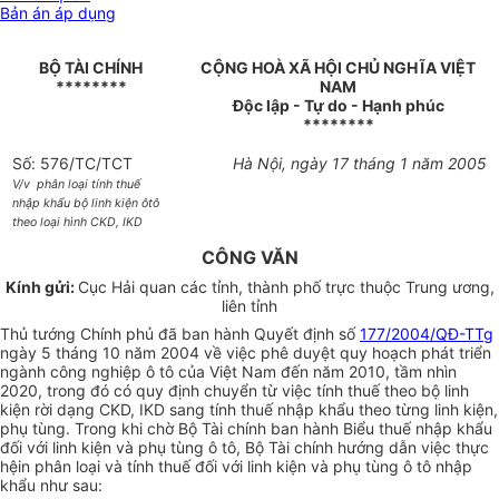
Bản án áp dụng
BỘ TÀI CHÍNH
CỘNG HOÀ XÃ HỘI CHỦ NGHĨA VIỆT
********
NAM
Độc lập - Tự do - Hạnh phúc
********
Số: 576/TC/TCT
Hà Nội, ngày 17 tháng 1 năm 2005
V/v phân loại tính thuế
nhập khẩu bộ linh kiện ôtô
theo loại hình CKD, IKD
CÔNG VĂN
Kính gửi:
Cục Hải quan các tỉnh, thành phố trực thuộc Trung ương,
liên tỉnh
Thủ tướng Chính phủ đã ban hành Quyết định số
177/2004/QĐ-TTg
ngày 5 tháng 10 năm 2004 về việc phê duyệt quy hoạch phát triển
ngành công nghiệp ô tô của Việt Nam đến năm 2010, tầm nhìn
2020, trong đó có quy định chuyển từ việc tính thuế theo bộ linh
kiện rời dạng CKD, IKD sang tính thuế nhập khẩu theo từng linh kiện,
phụ tùng. Trong khi chờ Bộ Tài chính ban hành Biểu thuế nhập khẩu
đối với linh kiện và phụ tùng ô tô, Bộ Tài chính hướng dẫn việc thực
hệin phân loại và tính thuế đối với linh kiện và phụ tùng ô tô nhập
khẩu như sau: