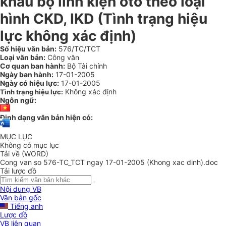
khẩu bộ linh kiện ôtô theo loại
hình CKD, IKD (Tình trạng hiệu
lực không xác định)
Số hiệu văn bản:
576/TC/TCT
Loại văn bản:
Công văn
Cơ quan ban hành:
Bộ Tài chính
Ngày ban hành:
17-01-2005
Ngày có hiệu lực:
17-01-2005
Không xác định
Tình trạng hiệu lực:
Ngôn ngữ:
Định dạng văn bản hiện có:
MỤC LỤC
Không có mục lục
Tải về (WORD)
Cong van so 576-TC_TCT ngay 17-01-2005 (Khong xac dinh).doc
Tải lược đồ
Nội dung VB
Văn bản gốc
Tiếng anh
Lược đồ
VB liên quan