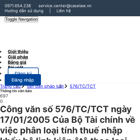
0971.654.238
service.center@caselaw.vn
Hướng dẫn sử dụng
|
Liên hệ
Toggle Navigation
Giới thiệu
Giải pháp
Bảng giá
Bài viết
Đăng ký
Đăng nhập
Trang chủ
Văn bản pháp luật
576/TC/TCT
Thông tin văn bản
697
0
Công văn số 576/TC/TCT ngày
17/01/2005 Của Bộ Tài chính về
việc phân loại tính thuế nhập