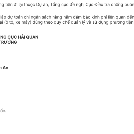
g tiện đi lại thuộc Dự án, Tổng cục đề nghị Cục Điều tra chống buô
e, lập dự toán chi ngân sách hàng năm đảm bảo kinh phí liên quan đến
lại (ô tô, xe máy) đúng theo quy chế quản lý và sử dụng phương tiện
NG CỤC HẢI QUAN
 TRƯỞNG
h An
gốc.