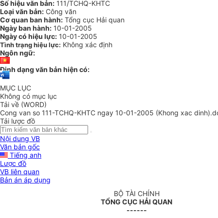
Số hiệu văn bản:
111/TCHQ-KHTC
Loại văn bản:
Công văn
Cơ quan ban hành:
Tổng cục Hải quan
Ngày ban hành:
10-01-2005
Ngày có hiệu lực:
10-01-2005
Không xác định
Tình trạng hiệu lực:
Ngôn ngữ:
Định dạng văn bản hiện có:
MỤC LỤC
Không có mục lục
Tải về (WORD)
Cong van so 111-TCHQ-KHTC ngay 10-01-2005 (Khong xac dinh).d
Tải lược đồ
Nội dung VB
Văn bản gốc
Tiếng anh
Lược đồ
VB liên quan
Bản án áp dụng
BỘ TÀI CHÍNH
TỔNG CỤC HẢI QUAN
------