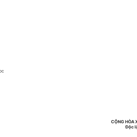
oc
CỘNG HÒA X
Độc l