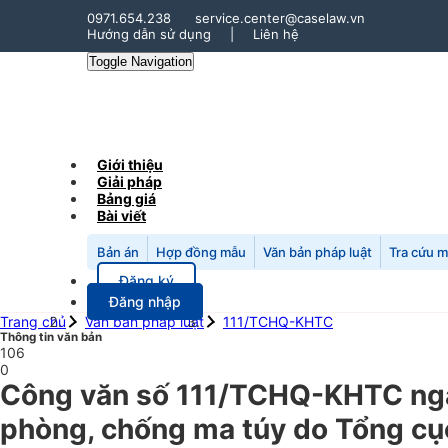
0971.654.238
service.center@caselaw.vn
Hướng dẫn sử dụng
|
Liên hệ
Toggle Navigation
Giới thiệu
Giải pháp
Bảng giá
Bài viết
Bản án
Hợp đồng mẫu
Văn bản pháp luật
Tra cứu 
Đăng ký
Đăng nhập
Trang chủ
Văn bản pháp luật
111/TCHQ-KHTC
Thông tin văn bản
106
0
Công văn số 111/TCHQ-KHTC ngày
phòng, chống ma túy do Tổng cục