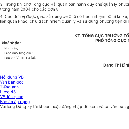
3. Trong khi chờ Tổng cục Hải quan ban hành quy chế quản lý phươn
trong năm 2004 cho các đơn vị.
4. Các đơn vị được giao sử dụng xe ô tô có trách nhiệm bố trí lái x
liên quan khác; chịu trách nhiệm quản lý và sử dụng phương tiện đi 
KT. TỔNG CỤC TRƯỞNG TỔ
PHÓ TỔNG CỤC
Nơi nhận:
- Như trên;
- Lãnh đạo Tổng cục;
- Lưu VP (2), KHTC (3).
Đặng Thị Bìn
Nội dung VB
Văn bản gốc
Tiếng anh
Lược đồ
VB liên quan
Bản án áp dụng
Vui lòng
Đăng ký
tài khoản hoặc
đăng nhập
để xem và tải văn bản 