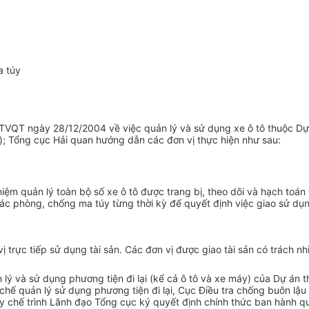
a túy
TVQT ngày 28/12/2004 về việc quản lý và sử dụng xe ô tô thuộc Dự á
); Tổng cục Hải quan hướng dẫn các đơn vị thực hiện như sau:
hiệm quản lý toàn bộ số xe ô tô được trang bị, theo dõi và hạch toán
tác phòng, chống ma túy từng thời kỳ để quyết định việc giao sử dụ
ị trực tiếp sử dụng tài sản. Các đơn vị được giao tài sản có trách n
lý và sử dụng phương tiện đi lại (kể cả ô tô và xe máy) của Dự án 
ế quản lý sử dụng phương tiện đi lại, Cục Điều tra chống buôn lậu 
uy chế trình Lãnh đạo Tổng cục ký quyết định chính thức ban hành qu