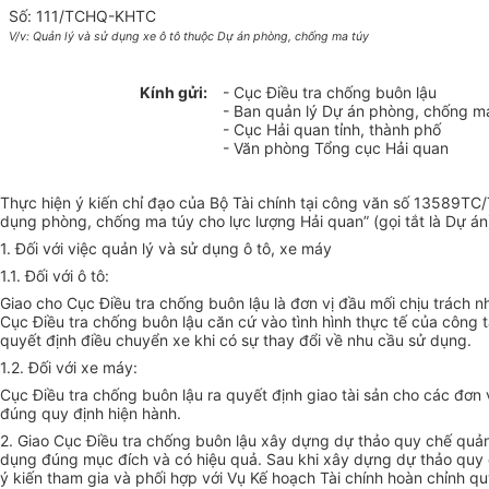
Số: 111/TCHQ-KHTC
V/v: Quản lý và sử dụng xe ô tô thuộc Dự án phòng, chống ma túy
Kính gửi:
- Cục Điều tra chống buôn lậu
- Ban quản lý Dự án phòng, chống m
- Cục Hải quan tỉnh, thành phố
- Văn phòng Tổng cục Hải quan
Thực hiện ý kiến chỉ đạo của Bộ Tài chính tại công văn số 13589TC/
dụng phòng, chống ma túy cho lực lượng Hải quan” (gọi tắt là Dự án
1. Đối với việc quản lý và sử dụng ô tô, xe máy
1.1. Đối với ô tô:
Giao cho Cục Điều tra chống buôn lậu là đơn vị đầu mối chịu trách n
Cục Điều tra chống buôn lậu căn cứ vào tình hình thực tế của công 
quyết định điều chuyển xe khi có sự thay đổi về nhu cầu sử dụng.
1.2. Đối với xe máy:
Cục Điều tra chống buôn lậu ra quyết định giao tài sản cho các đơn v
đúng quy định hiện hành.
2. Giao Cục Điều tra chống buôn lậu xây dựng dự thảo quy chế quản 
dụng đúng mục đích và có hiệu quả. Sau khi xây dựng dự thảo quy ch
ý kiến tham gia và phối hợp với Vụ Kế hoạch Tài chính hoàn chỉnh q