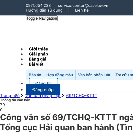
0971.654.238
service.center@caselaw.vn
Hướng dẫn sử dụng
|
Liên hệ
Toggle Navigation
Giới thiệu
Giải pháp
Bảng giá
Bài viết
Bản án
Hợp đồng mẫu
Văn bản pháp luật
Tra cứu 
Đăng ký
Đăng nhập
Trang chủ
Văn bản pháp luật
69/TCHQ-KTTT
Thông tin văn bản
79
0
Công văn số 69/TCHQ-KTTT ngày 
Tổng cục Hải quan ban hành (Tìn