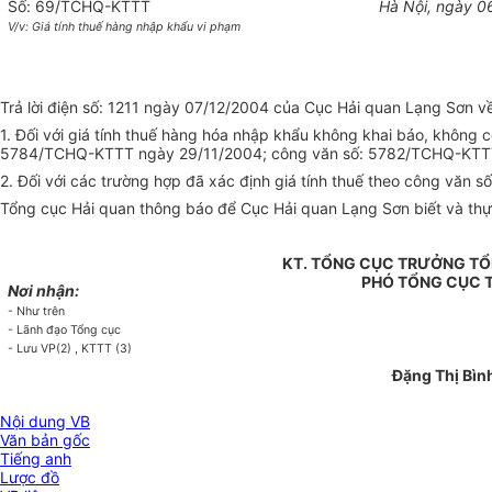
Số: 69/TCHQ-KTTT
Hà Nội, ngày 0
V/v: Giá tính thuế hàng nhập khẩu vi phạm
Trả lời điện số: 1211 ngày 07/12/2004 của Cục Hải quan Lạng Sơn về
1. Đối với giá tính thuế hàng hóa nhập khẩu không khai báo, không c
5784/TCHQ-KTTT ngày 29/11/2004; công văn số: 5782/TCHQ-KTTT n
2. Đối với các trường hợp đã xác định giá tính thuế theo công vă
Tổng cục Hải quan thông báo để Cục Hải quan Lạng Sơn biết và thực
KT. TỔNG CỤC TRƯỞNG TỔ
PHÓ TỔNG CỤC 
Nơi nhận:
- Như trên
- Lãnh đạo Tổng cục
- Lưu VP(2) , KTTT (3)
Đặng Thị Bìn
Nội dung VB
Văn bản gốc
Tiếng anh
Lược đồ