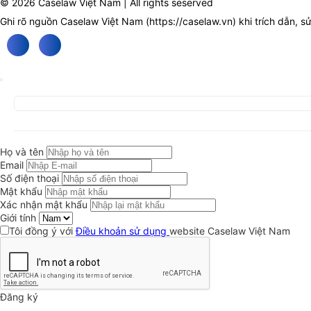
© 2026 Caselaw Việt Nam | All rights seserved
Ghi rõ nguồn Caselaw Việt Nam (
https://caselaw.vn
) khi trích dẫn, s
Họ và tên
Email
Số điện thoại
Mật khẩu
Xác nhận mật khẩu
Giới tính
Tôi đồng ý với
Điều khoản sử dụng
website Caselaw Việt Nam
Đăng ký