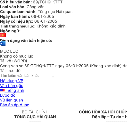
Số hiệu văn bản:
69/TCHQ-KTTT
Loại văn bản:
Công văn
Cơ quan ban hành:
Tổng cục Hải quan
Ngày ban hành:
06-01-2005
Ngày có hiệu lực:
06-01-2005
Không xác định
Tình trạng hiệu lực:
Ngôn ngữ:
Định dạng văn bản hiện có:
MỤC LỤC
Không có mục lục
Tải về (WORD)
Cong van so 69-TCHQ-KTTT ngay 06-01-2005 (Khong xac dinh).d
Tải lược đồ
Nội dung VB
Văn bản gốc
Tiếng anh
Lược đồ
VB liên quan
Bản án áp dụng
BỘ TÀI CHÍNH
CỘNG HÒA XÃ HỘI CHỦ 
TỔNG CỤC HẢI QUAN
Độc lập – Tự do –
------
----------