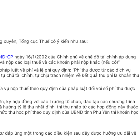
g xuyên, Tổng cục Thuế có ý kiến như sau:
/NĐ-CP
ngày 16/1/2002 của Chính phủ về chế độ tài chính áp dụng
 và nộp các loại thuế và các
k
hoản phải nộp khác (nếu có)”.
áp luật về phí và lệ phí quy định: “Phí thu được từ các dịch vụ
chủ tài chính, tự chịu trách nhiệm về kết quả thu phí là
k
hoản thu
a vụ nộp thuế theo quy định của pháp luật đối với số phí thu được
ên, ký hợp đồng với các Trường tổ chức, đào tạo các chương trình
à hưởng tỷ lệ thu nhất định, thì thu nhập từ các hợp đồng này thuộc
 mức thu học phí theo quy định của UBND tỉnh Phú Yên thì
k
hoản học
 tư đáp ứng một trong các điều kiện sau đây được hưởng ưu đãi về