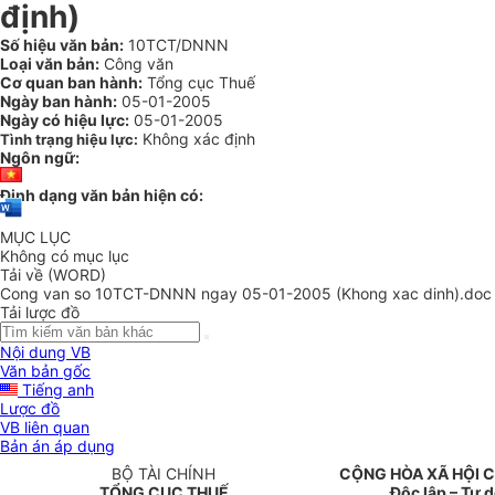
định)
Số hiệu văn bản:
10TCT/DNNN
Loại văn bản:
Công văn
Cơ quan ban hành:
Tổng cục Thuế
Ngày ban hành:
05-01-2005
Ngày có hiệu lực:
05-01-2005
Không xác định
Tình trạng hiệu lực:
Ngôn ngữ:
Định dạng văn bản hiện có:
MỤC LỤC
Không có mục lục
Tải về (WORD)
Cong van so 10TCT-DNNN ngay 05-01-2005 (Khong xac dinh).doc
Tải lược đồ
Nội dung VB
Văn bản gốc
Tiếng anh
Lược đồ
VB liên quan
Bản án áp dụng
BỘ TÀI CHÍNH
CỘNG HÒA XÃ HỘI C
TỔNG CỤC THUẾ
Độc lập – Tự 