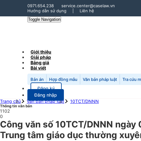
0971.654.238
service.center@caselaw.vn
Hướng dẫn sử dụng
|
Liên hệ
Toggle Navigation
Giới thiệu
Giải pháp
Bảng giá
Bài viết
Bản án
Hợp đồng mẫu
Văn bản pháp luật
Tra cứu 
Đăng ký
Đăng nhập
Trang chủ
Văn bản pháp luật
10TCT/DNNN
Thông tin văn bản
1102
0
Công văn số 10TCT/DNNN ngày 05
Trung tâm giáo dục thường xuyên