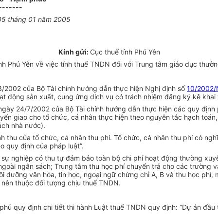
-------
05 tháng 01 năm 2005
Kính gửi:
Cục thuế tỉnh Phú Yên
h Phú Yên về việc tính thuế TNDN đối với Trung tâm giáo dục thườn
/2002 của Bộ Tài chính hướng dẫn thực hiện Nghị định số
10/2002
oạt động sản xuất, cung ứng dịch vụ có trách nhiệm đăng ký kê khai
gày 24/7/2002 của Bộ Tài chính hướng dẫn thực hiện các quy định ph
giao cho tổ chức, cá nhân thực hiện theo nguyên tắc hạch toán, tự 
ách nhà nước).
 thu của tổ chức, cá nhân thu phí. Tổ chức, cá nhân thu phí có nghĩ
eo quy định của pháp luật”.
 sự nghiệp có thu tự đảm bảo toàn bộ chi phí hoạt động thường xuy
 ngoài ngân sách; Trung tâm thu học phí chuyển trả cho các trường v
i dưỡng văn hóa, tin học, ngoại ngữ chứng chỉ A, B và thu học phí,
 nên thuộc đối tượng chịu thuế TNDN.
phủ quy định chi
t
iết thi hành Luật thuế TNDN quy định: “Dự án đầu