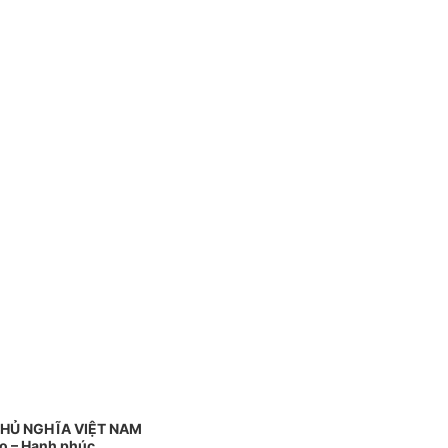
HỦ NGHĨA VIỆT NAM
do – Hạnh phúc