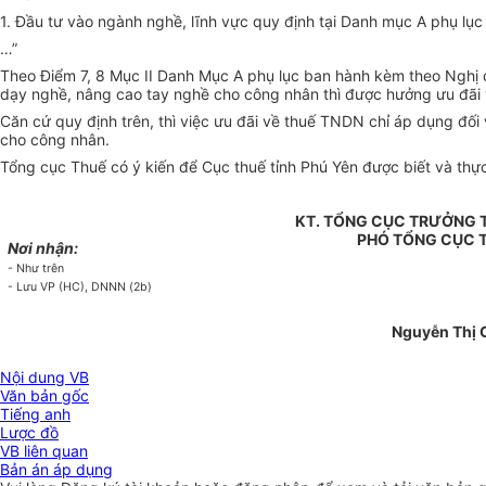
1. Đầu tư vào ngành nghề, lĩnh vực quy định tại Danh
m
ục A phụ lục
…”
Theo Điểm 7, 8 Mục II Danh Mục A phụ lục ban hành kèm theo Nghị 
dạy nghề, nâng cao tay nghề cho công nhân thì được hưởng ưu đãi
Căn cứ quy định trên, thì việc ưu đãi về thuế TNDN chỉ áp dụng đối
cho công nhân.
Tổng cục Thuế có ý kiến để Cục thuế tỉnh Phú Yên được biết và thực 
KT. TỔNG CỤC TRƯỞNG 
PHÓ TỔNG CỤC 
Nơi nhận:
- Như trên
- Lưu VP (HC), DNNN (2b)
Nguyễn Thị 
Nội dung VB
Văn bản gốc
Tiếng anh
Lược đồ
VB liên quan
Bản án áp dụng