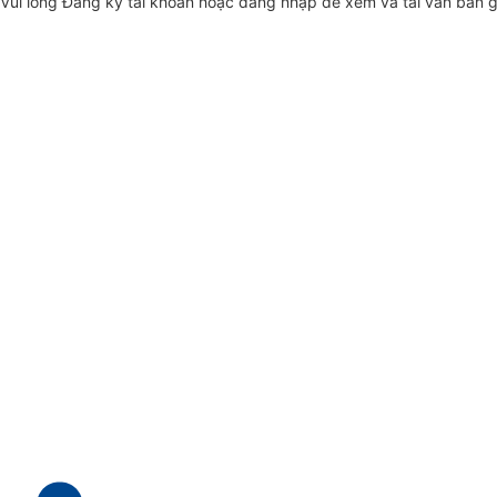
Vui lòng
Đăng ký
tài khoản hoặc
đăng nhập
để xem và tải văn bản 