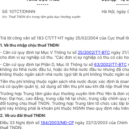
------
------
Số: 10TCT/DNNN
Hà Nội, ngày 
V/v: Thuế TNDN đ/v trung tâm giáo dục thường xuyên
Trả lời công văn số 183 CT/TT-HT ngày 25/02/2004 của Cục thuế tỉn
1. Về thu nhập chịu thuế TNDN:
- Căn cứ quy định tại Mục V Thông tư số
25/2002/TT-BTC
ngày 21/3
cho đơn vị sự nghiệp có thu. “Các đơn vị sự nghiệp có thu có các h
- Căn cứ quy định tại Phần D, Mục III Thông tư số
63/2002/TT-BTC
n
không do Nhà nước đầu tư, hoặc do Nhà nước đầu tư nhưng đã chuyển 
không thuộc ngân sách nhà nước (gọi tắt là phí không thuộc ngân s
Tiền thu phí không thuộc ngân sách nhà nước được xác định là doanh
và có quyền quản lý, sử dụng số tiền thu phí sau khi đã nộp thuế th
Trường hợp Trung tâm giáo dục thường xuyên tỉnh Phú Yên là đơn vị
học: Đại học, cao đẳng, trung cấp hệ tại chức, trung cấp chính quy
đối tượng chịu thuế TNDN. Trường hợp Trung tâm tổ chức các lớp bồ
phí này không phải là
k
hoản phí thuộc NSNN theo quy định nêu trên
2. Về ưu đãi thuế TNDN:
Điều 33 Nghị định số
164/2003/NĐ-CP
ngày 22/12/2003 của Chính 
thuế TNDN: