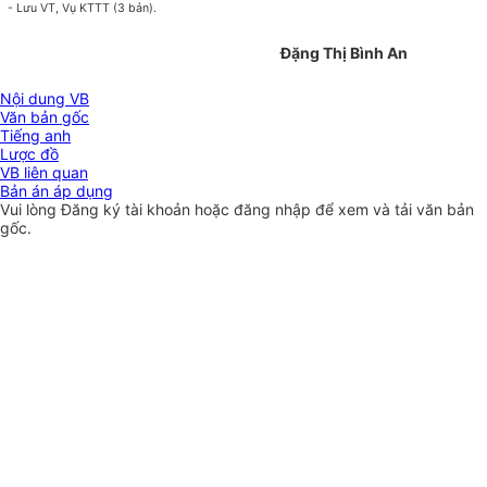
- Lưu VT, Vụ KTTT (3 bản).
Đặng Thị Bình An
Nội dung VB
Văn bản gốc
Tiếng anh
Lược đồ
VB liên quan
Bản án áp dụng
Vui lòng
Đăng ký
tài khoản hoặc
đăng nhập
để xem và tải văn bản
gốc.