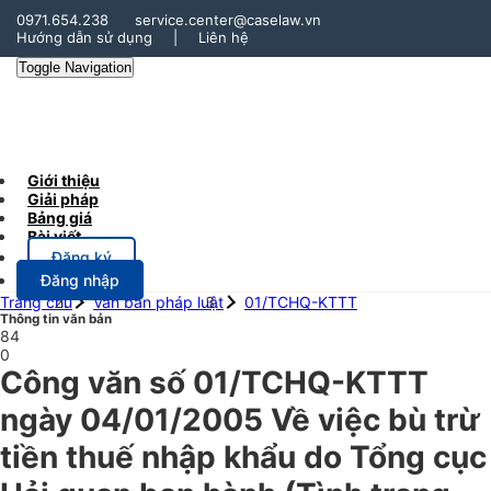
0971.654.238
service.center@caselaw.vn
Hướng dẫn sử dụng
|
Liên hệ
Toggle Navigation
Giới thiệu
Giải pháp
Bảng giá
Bài viết
Đăng ký
Đăng nhập
Trang chủ
Văn bản pháp luật
01/TCHQ-KTTT
Thông tin văn bản
84
0
Công văn số 01/TCHQ-KTTT
ngày 04/01/2005 Về việc bù trừ
tiền thuế nhập khẩu do Tổng cục