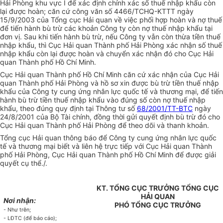
Hải Phòng khu vực I để xác định chính xác số thuế nhập khẩu còn
lại được hoàn; căn cứ công văn số 4466/TCHQ-KTTT ngày
15/9/2003 của Tổng cục Hải quan về việc phối hợp hoàn và nợ thuế
để tiến hành bù trừ các khoản Công ty còn nợ thuế nhập khẩu tại
đơn vị. Sau khi tiến hành bù trừ, nếu Công ty vẫn còn thừa tiền thuế
nhập khẩu, thì Cục Hải quan Thành phố Hải Phòng xác nhận số thuế
nhập khẩu còn lại được hoàn và chuyển xác nhận đó cho Cục Hải
quan Thành phố Hồ Chí Minh.
Cục Hải quan Thành phố Hồ Chí Minh căn cứ xác nhận của Cục Hải
quan Thành phố Hải Phòng và hồ sơ xin được bù trừ tiền thuế nhập
khẩu của Công ty cung ứng nhân lực quốc tế và thương mại, để tiến
hành bù trừ tiền thuế nhập khẩu vào đúng số còn nợ thuế nhập
khẩu, theo đúng quy định tại Thông tư số
68/2001/TT-BTC
ngày
24/8/2001 của Bộ Tài chính, đồng thời gửi quyết định bù trừ đó cho
Cục Hải quan Thành phố Hải Phòng để theo dõi và thanh khoản.
Tổng cục Hải quan thông báo để Công ty cung ứng nhân lực quốc
tế và thương mại biết và liên hệ trực tiếp với Cục Hải quan Thành
phố Hải Phòng, Cục Hải quan Thành phố Hồ Chí Minh để được giải
quyết cụ thể./.
KT. TỔNG CỤC TRƯỞNG TỔNG CỤC
HẢI QUAN
Nơi nhận:
PHÓ TỔNG CỤC TRƯỞNG
- Như trên;
- LĐTC (để báo cáo);