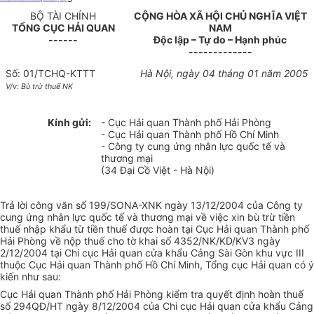
BỘ TÀI CHÍNH
CỘNG HÒA XÃ HỘI CHỦ NGHĨA VIỆT
TỔNG CỤC HẢI QUAN
NAM
------
Độc lập – Tự do – Hạnh phúc
-------------
Số: 01/TCHQ-KTTT
Hà Nội, ngày 04 tháng 01 năm 2005
V/v: Bù trừ thuế NK
Kính gửi:
- Cục Hải quan Thành phố Hải Phòng
- Cục Hải quan Thành phố Hồ Chí Minh
- Công ty cung ứng nhân lực quốc tế và
thương mại
(34 Đại Cồ Việt - Hà Nội)
Trả lời công văn số 199/SONA-XNK ngày 13/12/2004 của Công ty
cung ứng nhân lực quốc tế và thương mại về việc xin bù trừ tiền
thuế nhập khẩu từ tiền thuế được hoàn tại Cục Hải quan Thành phố
Hải Phòng về nộp thuế cho tờ khai số 4352/NK/KD/KV3 ngày
2/12/2004 tại Chi cục Hải quan cửa khẩu Cảng Sài Gòn khu vực III
thuộc Cục Hải quan Thành phố Hồ Chí Minh, Tổng cục Hải quan có ý
kiến như sau:
Cục Hải quan Thành phố Hải Phòng kiểm tra quyết định hoàn thuế
số 294QĐ/HT ngày 8/12/2004 của Chi cục Hải quan cửa khẩu Cảng