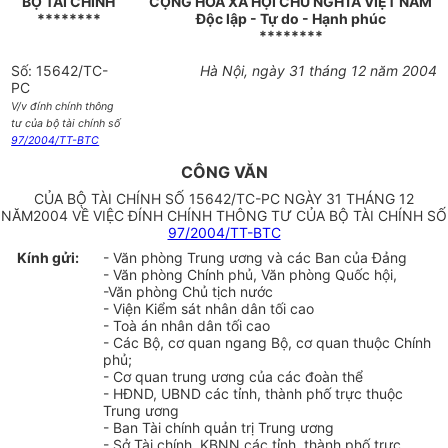
BỘ TÀI CHÍNH
CỘNG HOÀ XÃ HỘI CHỦ NGHĨA VIỆT NAM
********
Độc lập - Tự do - Hạnh phúc
********
Số: 15642/TC-
Hà Nội, ngày 31 tháng 12 năm 2004
PC
V/v đính chính thông
tư của bộ tài chính số
97/2004/TT-BTC
CÔNG VĂN
CỦA BỘ TÀI CHÍNH SỐ 15642/TC-PC NGÀY 31 THÁNG 12
NĂM2004 VỀ VIỆC ĐÍNH CHÍNH THÔNG TƯ CỦA BỘ TÀI CHÍNH SỐ
97/2004/TT-BTC
Kính gửi:
- Văn phòng Trung ương và các Ban của Đảng
- Văn phòng Chính phủ, Văn phòng Quốc hội,
-Văn phòng Chủ tịch nước
- Viện Kiểm sát nhân dân tối cao
- Toà án nhân dân tối cao
- Các Bộ, cơ quan ngang Bộ, cơ quan thuộc Chính
phủ;
- Cơ quan trung ương của các đoàn thể
- HĐND, UBND các tỉnh, thành phố trực thuộc
Trung ương
- Ban Tài chính quản trị Trung ương
- Sở Tài chính, KBNN các tỉnh, thành phố trực