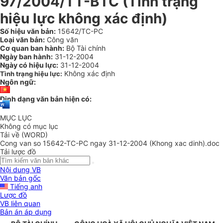
97/2004/TT-BTC (Tình trạng
hiệu lực không xác định)
Số hiệu văn bản:
15642/TC-PC
Loại văn bản:
Công văn
Cơ quan ban hành:
Bộ Tài chính
Ngày ban hành:
31-12-2004
Ngày có hiệu lực:
31-12-2004
Không xác định
Tình trạng hiệu lực:
Ngôn ngữ:
Định dạng văn bản hiện có:
MỤC LỤC
Không có mục lục
Tải về (WORD)
Cong van so 15642-TC-PC ngay 31-12-2004 (Khong xac dinh).doc
Tải lược đồ
Nội dung VB
Văn bản gốc
Tiếng anh
Lược đồ
VB liên quan
Bản án áp dụng