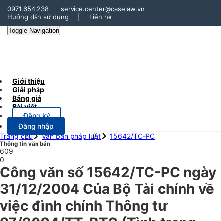
0971.654.238
service.center@caselaw.vn
Hướng dẫn sử dụng
|
Liên hệ
Toggle Navigation
Giới thiệu
Giải pháp
Bảng giá
Bài viết
Đăng ký
Đăng nhập
Trang chủ
Văn bản pháp luật
15642/TC-PC
Thông tin văn bản
609
0
Công văn số 15642/TC-PC ngày
31/12/2004 Của Bộ Tài chính về
việc đình chính Thông tư