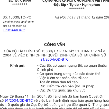
BỘ TÀI CHÍNH
CỘNG HOÀ XÃ HỘI CHỦ NGHĨA VIỆT N
********
Độc lập - Tự do - Hạnh phúc
********
Số: 15639/TC-PC
Hà Nội, ngày 31 tháng 12 năm 20
V/v đính chính quyết định
của bộ tài chính số
91/2004/QĐ-BTC
CÔNG VĂN
CỦA BỘ TÀI CHÍNH SỐ 15639/TC-PC NGÀY 31 THÁNG 12 NĂM
2004 VỀ VIỆC ĐÍNH CHÍNH QUYẾT ĐỊNH CỦA BỘ TÀI CHÍNH SỐ
91/2004/QĐ-BTC
Kính gửi:
- Các Bộ, cơ quan ngang Bộ, cơ quan thuộc
Chính phủ
- Cơ quan trung ương của các đoàn thể
- Viện Kiểm sát nhân dân tối cao
- Toà án nhân dân tối cao
- Cục Kiểm tra văn bản (Bộ Tư pháp)
- Cục Dự trữ quốc gia khu vực
Ngày 29 tháng 11 năm 2004, Bộ Tài chính đã ban hành Quyết định
số
91/2004/QĐ-BTC
về việc ban hành định mức bảo quản hàng hoá
dự trữ quốc gia do Cục Dự trữ quốc gia trực tiếp quản lý. Trong quá
trình xây dựng và ban hành văn bản nêu trên đã có một số sai sót