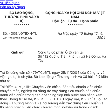
VB liên quan
Bản án áp dụng
BỘ LAO ĐỘNG,
CỘNG HOÀ XÃ HỘI CHỦ NGHĨA VIỆT
THƯƠNG BINH VÀ XÃ
NAM
HỘI
Độc lập - Tự do - Hạnh phúc
********
********
Số: 4309/LĐTBXH-TL
Hà Nội, ngày 10 tháng 12 năm
2004
V/v Tiền lương trong DN
Kính gửi:
Công ty cổ phần Ô tô vận tải
Số 112 đường Trần Phú, thị xã Hà Đông, Hà
Tây
Trả lời công văn số 479/TCLĐTL ngày 25/11/2004 của Công ty về
việc ghi tại trích yếu, Bộ Lao động - Thương binh và Xã hội có ý kiến
như sau:
Tại Điểm 4, Mục III- Chuyên viên chính, Bản tiêu chuẩn viên chức
chuyên môn, nghiệp vụ dùng để xây dựng tiêu chuẩn các chức
danh viên chức trong các doanh nghiệp nhà nước ban hành kèm
theo Thông tư số 04/1998/TT-BLĐTBXH ngày 4/4/1998 của Bộ Lao
động - Thương binh và Xã hội hướng dẫn xây dựng tiêu chuẩn và
thi nâng ngạch viên chức chuyên môn, nghiệp vụ trong doanh