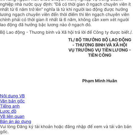
nghiệp nhà nước quy định: “Đã có thời gian ở ngạch chuyên viên ít
nhất từ 6 năm trở lên” nghĩa là từ khi người lao động được hưởng
lương ngạch chuyên viên đến thời điểm thi lên ngạch chuyên viên
chính phải có thời gian ít nhất là 6 năm, không cần xem xét người
lao động đã hưởng bậc lương nào ở ngạch đó.
Bộ Lao động - Thương binh và Xã hội trả lời để Công ty được biết./.
TL/ BỘ TRƯỞNG BỘ LAO ĐỘNG
- THƯƠNG BINH VÀ XÃ HỘI
VỤ TRƯỞNG VỤ TIỀN LƯƠNG -
TIỀN CÔNG
Phạm Minh Huân
Nội dung VB
Văn bản gốc
Tiếng anh
Lược đồ
VB liên quan
Bản án áp dụng
Vui lòng
Đăng ký
tài khoản hoặc
đăng nhập
để xem và tải văn bản
gốc.