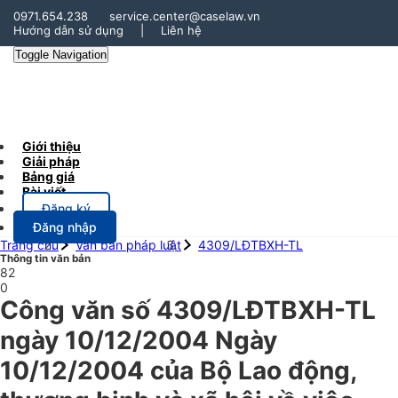
0971.654.238
service.center@caselaw.vn
Hướng dẫn sử dụng
|
Liên hệ
Toggle Navigation
Giới thiệu
Giải pháp
Bảng giá
Bài viết
Đăng ký
Đăng nhập
Trang chủ
Văn bản pháp luật
4309/LĐTBXH-TL
Thông tin văn bản
82
0
Công văn số 4309/LĐTBXH-TL
ngày 10/12/2004 Ngày
10/12/2004 của Bộ Lao động,