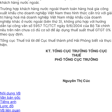
khách hàng nước ngoài.
Trường hợp khách hàng nước ngoài thanh toán hàng hoá gia công
xuất khẩu cho doanh nghiệp Việt Nam theo hình thức cấn trừ với giá
trị hàng hoá mà doanh nghiệp Việt Nam nhập khẩu của doanh
nghiệp khác ở nước ngoài (bên thứ 3), không phù hợp với hướng
dẫn tại công văn số 5957 TC/TCT ngày 9/6/2004 của Bộ Tài chính
nêu trên nên chưa có đủ cơ sở để áp dụng thuế suất thuế GTGT 0%
theo quy định.
Tổng cục Thuế trả lời để Cục thuế thành phố Hải Phòng biết và thực
hiện.
KT. TỔNG CỤC TRƯỞNG TỔNG CỤC
THUẾ
PHÓ TỔNG CỤC TRƯỞNG
Nguyễn Thị Cúc
Nội dung VB
Văn bản gốc
Tiếng anh
Lược đồ
VB liên quan