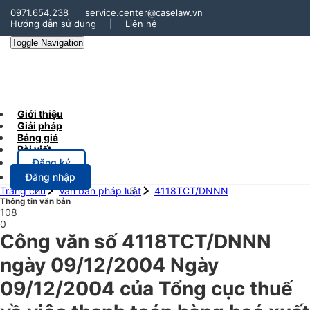
0971.654.238
service.center@caselaw.vn
Hướng dẫn sử dụng
|
Liên hệ
Toggle Navigation
Giới thiệu
Giải pháp
Bảng giá
Bài viết
Đăng ký
Đăng nhập
Trang chủ
Văn bản pháp luật
4118TCT/DNNN
Thông tin văn bản
108
0
Công văn số 4118TCT/DNNN
ngày 09/12/2004 Ngày
09/12/2004 của Tổng cục thuế