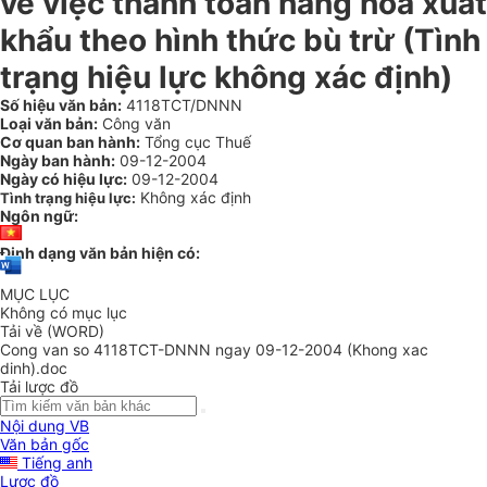
về việc thanh toán hàng hoá xuất
khẩu theo hình thức bù trừ (Tình
trạng hiệu lực không xác định)
Số hiệu văn bản:
4118TCT/DNNN
Loại văn bản:
Công văn
Cơ quan ban hành:
Tổng cục Thuế
Ngày ban hành:
09-12-2004
Ngày có hiệu lực:
09-12-2004
Không xác định
Tình trạng hiệu lực:
Ngôn ngữ:
Định dạng văn bản hiện có:
MỤC LỤC
Không có mục lục
Tải về (WORD)
Cong van so 4118TCT-DNNN ngay 09-12-2004 (Khong xac
dinh).doc
Tải lược đồ
Nội dung VB
Văn bản gốc
Tiếng anh
Lược đồ