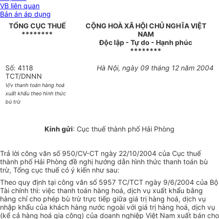
VB liên quan
Bản án áp dụng
TỔNG CỤC THUẾ
CỘNG HOÀ XÃ HỘI CHỦ NGHĨA VIỆT
********
NAM
Độc lập - Tự do - Hạnh phúc
********
Số: 4118
Hà Nội, ngày 09 tháng 12 năm 2004
TCT/DNNN
V/v thanh toán hàng hoá
xuất khẩu theo hình thức
bù trừ
Kính gửi
: Cục thuế thành phố Hải Phòng
Trả lời công văn số 950/CV-CT ngày 22/10/2004 của Cục thuế
thành phố Hải Phòng đề nghị hướng dẫn hình thức thanh toán bù
trừ, Tổng cục thuế có ý kiến như sau:
Theo quy định tại công văn số 5957 TC/TCT ngày 9/6/2004 của Bộ
Tài chính thì: việc thanh toán hàng hoá, dịch vụ xuất khẩu bằng
hàng chỉ cho phép bù trừ trực tiếp giữa giá trị hàng hoá, dịch vụ
nhập khẩu của khách hàng nước ngoài với giá trị hàng hoá, dịch vụ
(kể cả hàng hoá gia công) của doanh nghiệp Việt Nam xuất bán cho