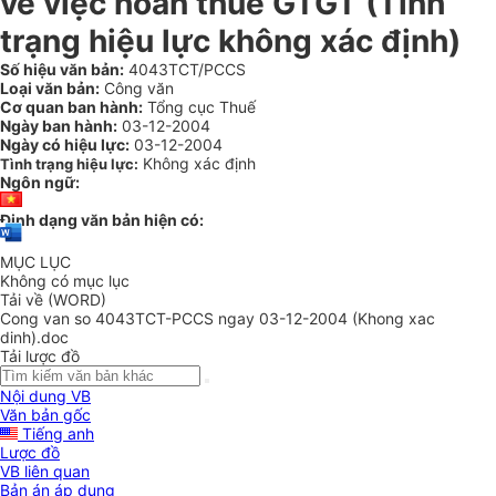
về việc hoàn thuế GTGT (Tình
trạng hiệu lực không xác định)
Số hiệu văn bản:
4043TCT/PCCS
Loại văn bản:
Công văn
Cơ quan ban hành:
Tổng cục Thuế
Ngày ban hành:
03-12-2004
Ngày có hiệu lực:
03-12-2004
Không xác định
Tình trạng hiệu lực:
Ngôn ngữ:
Định dạng văn bản hiện có:
MỤC LỤC
Không có mục lục
Tải về (WORD)
Cong van so 4043TCT-PCCS ngay 03-12-2004 (Khong xac
dinh).doc
Tải lược đồ
Nội dung VB
Văn bản gốc
Tiếng anh
Lược đồ
VB liên quan
Bản án áp dụng