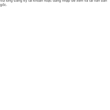
Vui lòng
Đăng ký
tài khoản hoặc
đăng nhập
để xem và tải văn bản
gốc.