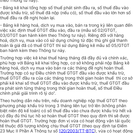
theo Thông tư này).
- Bảng kê khai tổng hợp số thuế phát sinh đầu ra, số thuế đầu vào
được khấu trừ, số thuế đã nộp (nếu có), số thuế đầu vào lớn hơn số
thuế đầu ra đề nghị hoàn lại.
- Bảng kê hàng hoá, dịch vụ mua vào, bán ra trong kỳ liên quan đến
việc xác định thuế GTGT đầu vào, đầu ra (mẫu số 02/GTGT,
03/GTGT ban hành kèm theo Thông tư này). Riêng đối với hàng
hoá, dịch vụ, mua vào có sử dụng chứng từ đặc thù ghi giá thanh
toán là giá đã có thuế GTGT thì sử dụng Bảng kê mẫu số 05/GTGT
ban hành kèm theo Thông tư này.
Trường hợp việc kê khai thuế hàng tháng đã đầy đủ và chính xác,
phù hợp với Bảng kê khai tổng hợp, cơ sở không phải nộp Bảng kê
hàng hoá, dịch vụ mua vào bán ra các tháng đề nghị hoàn thuế.
Trường hợp có sự Điều chỉnh thuế GTGT đầu vào được khấu trừ,
thuế GTGT đầu ra của các tháng trong thời gian hoàn thuế thì cơ sở
phải kê khai số thuế GTGT đầu vào được khấu trừ, thuế GTGT đầu
ra phát sinh từng tháng trong thời gian hoàn thuế, số thuế Điều
chỉnh phải giải trình rõ lý do”.
Theo hướng dẫn nêu trên, nếu doanh nghiệp nộp thuế GTGT theo
phương pháp khấu trừ trong 3 tháng liên tục trở lên (không phân
biệt niên độ kế toán) có số thuế đầu vào chưa được khấu trừ hết và
có đầy đủ thủ tục hồ sơ hoàn thuế GTGT theo quy định thì sẽ được
hoàn thuế GTGT. Trường hợp đơn vị vừa có hoạt động vận tải quốc
tế thuộc đối tượng không chịu thuế GTGT (theo quy định tại Điểm
23 Mục II Phần A Thông tư số
120/2003/TT-BTC
), vừa có hoạt động