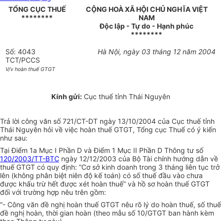
TỔNG CỤC THUẾ
CỘNG HOÀ XÃ HỘI CHỦ NGHĨA VIỆT
********
NAM
Độc lập - Tự do - Hạnh phúc
********
Số: 4043
Hà Nội, ngày 03 tháng 12 năm 2004
TCT/PCCS
V/v hoàn thuế GTGT
Kính gửi:
Cục thuế tỉnh Thái Nguyên
Trả lời công văn số 721/CT-DT ngày 13/10/2004 của Cục thuế tỉnh
Thái Nguyên hỏi về việc hoàn thuế GTGT, Tổng cục Thuế có ý kiến
như sau:
Tại Điểm 1a Mục I Phần D và Điểm 1 Mục II Phần D Thông tư số
120/2003/TT-BTC
ngày 12/12/2003 của Bộ Tài chính hướng dẫn về
thuế GTGT có quy định: “Cơ sở kinh doanh trong 3 tháng liên tục trở
lên (không phân biệt niên độ kế toán) có số thuế đầu vào chưa
được khấu trừ hết được xét hoàn thuế” và hồ sơ hoàn thuế GTGT
đối với trường hợp nêu trên gồm:
“- Công văn đề nghị hoàn thuế GTGT nêu rõ lý do hoàn thuế, số thuế
đề nghị hoàn, thời gian hoàn (theo mẫu số 10/GTGT ban hành kèm