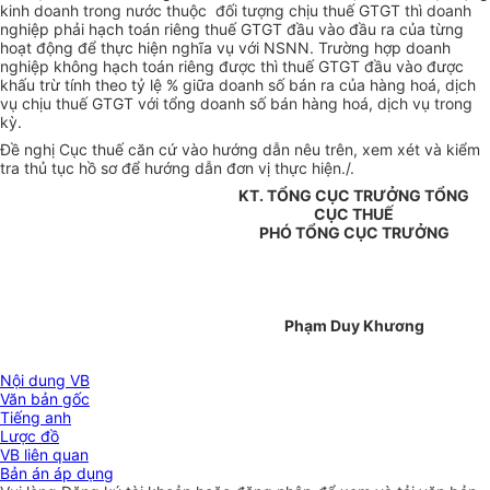
kinh doanh trong nước thuộc đối tượng chịu thuế GTGT thì doanh
nghiệp phải hạch toán riêng thuế GTGT đầu vào đầu ra của từng
hoạt động để thực hiện nghĩa vụ với NSNN. Trường hợp doanh
nghiệp không hạch toán riêng được thì thuế GTGT đầu vào được
khấu trừ tính theo tỷ lệ % giữa doanh số bán ra của hàng hoá, dịch
vụ chịu thuế GTGT với tổng doanh số bán hàng hoá, dịch vụ trong
kỳ.
Đề nghị Cục thuế căn cứ vào hướng dẫn nêu trên, xem xét và kiểm
tra thủ tục hồ sơ để hướng dẫn đơn vị thực hiện./.
KT. TỔNG CỤC TRƯỞNG TỔNG
CỤC THUẾ
PHÓ TỔNG CỤC TRƯỞNG
Phạm Duy Khương
Nội dung VB
Văn bản gốc
Tiếng anh
Lược đồ
VB liên quan
Bản án áp dụng