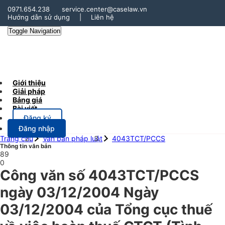
0971.654.238
service.center@caselaw.vn
Hướng dẫn sử dụng
|
Liên hệ
Toggle Navigation
Giới thiệu
Giải pháp
Bảng giá
Bài viết
Đăng ký
Đăng nhập
Trang chủ
Văn bản pháp luật
4043TCT/PCCS
Thông tin văn bản
89
0
Công văn số 4043TCT/PCCS
ngày 03/12/2004 Ngày
03/12/2004 của Tổng cục thuế