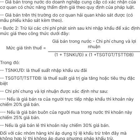
-- Giá bán trong nước do doanh nghiệp cung cấp có xác nhận của
cơ quan có chức năng thẩm định giá theo quy định của pháp luật.
-- Giá bán trên thị trường do cơ quan hải quan khảo sát được (có
mẫu phiếu khảo sát kèm theo).
- Bước 2: Trừ lùi các chi phí phát sinh sau khi nhập khẩu để xác định
mức giá theo công thức dưới đây:
Giá bán trong nước - Chi phí chung và lợi
nhuận
Mức giá tính thuế =
(1 + TSNKƯĐ) x (1 +TSGTGT/TSTTĐB)
Trong đó:
-- TSNKƯĐ: là thuế suất nhập khẩu ưu đãi
-- TSGTGT/TSTTĐB: là thuế suất giá trị gia tăng hoặc tiêu thụ đặc
biệt
-- Chi phí chung và lợi nhuận được xác định như sau:
--- Nếu là giá bán ra của người trực tiếp nhập khẩu thì khoản này
chiếm 20% giá bán.
--- Nếu là giá bán buôn của người mua trong nước thì khoản này
chiếm 25% giá bán.
-- Nếu là giá bán lẻ thì khoản này chiếm 30% giá bán.
Đối với các nhóm hàng khi áp dụng tỷ lệ khấu trừ trên đây mà
không hợp lý thì không áp dụng phương pháp khấu trừ.