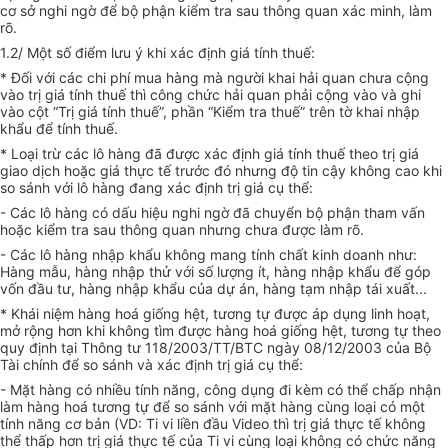
cơ sở nghi ngờ để bộ phận kiểm tra sau thông quan xác minh, làm
rõ.
1.2/ Một số điểm lưu ý khi xác định giá tính thuế:
* Đối với các chi phí mua hàng mà người khai hải quan chưa cộng
vào trị giá tính thuế thì công chức hải quan phải cộng vào và ghi
vào cột “Trị giá tính thuế”, phần “Kiểm tra thuế” trên tờ khai nhập
khẩu để tính thuế.
* Loại trừ các lô hàng đã được xác định giá tính thuế theo trị giá
giao dịch hoặc giá thực tế trước đó nhưng độ tin cậy không cao khi
so sánh với lô hàng đang xác định trị giá cụ thể:
- Các lô hàng có dấu hiệu nghi ngờ đã chuyển bộ phận tham vấn
hoặc kiểm tra sau thông quan nhưng chưa được làm rõ.
- Các lô hàng nhập khẩu không mang tính chất kinh doanh như:
Hàng mẫu, hàng nhập thử với số lượng ít, hàng nhập khẩu để góp
vốn đầu tư, hàng nhập khẩu của dự án, hàng tạm nhập tái xuất...
* Khái niệm hàng hoá giống hệt, tương tự được áp dụng linh hoạt,
mở rộng hơn khi không tìm được hàng hoá giống hệt, tương tự theo
quy định tại Thông tư 118/2003/TT/BTC ngày 08/12/2003 của Bộ
Tài chính để so sánh và xác định trị giá cụ thể:
- Mặt hàng có nhiều tính năng, công dụng đi kèm có thể chấp nhận
làm hàng hoá tương tự để so sánh với mặt hàng cùng loại có một
tính năng cơ bản (VD: Ti vi liền đầu Video thì trị giá thực tế không
thể thấp hơn trị giá thực tế của Ti vi cùng loại không có chức năng