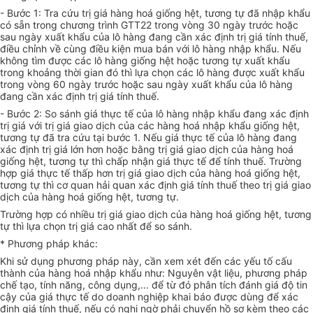
- Bước 1: Tra cứu trị giá hàng hoá giống hệt, tương tự đã nhập khẩu
có sẵn trong chương trình GTT22 trong vòng 30 ngày trước hoặc
sau ngày xuất khẩu của lô hàng đang cần xác định trị giá tính thuế,
điều chỉnh về cùng điều kiện mua bán với lô hàng nhập khẩu. Nếu
không tìm được các lô hàng giống hệt hoặc tương tự xuất khẩu
trong khoảng thời gian đó thì lựa chọn các lô hàng được xuất khẩu
trong vòng 60 ngày trước hoặc sau ngày xuất khẩu của lô hàng
đang cần xác định trị giá tính thuế.
- Bước 2: So sánh giá thực tế của lô hàng nhập khẩu đang xác định
trị giá với trị giá giao dịch của các hàng hoá nhập khẩu giống hệt,
tương tự đã tra cứu tại bước 1. Nếu giá thực tế của lô hàng đang
xác định trị giá lớn hơn hoặc bằng trị giá giao dịch của hàng hoá
giống hệt, tương tự thì chấp nhận giá thực tế để tính thuế. Trường
hợp giá thực tế thấp hơn trị giá giao dịch của hàng hoá giống hệt,
tương tự thì cơ quan hải quan xác định giá tính thuế theo trị giá giao
dịch của hàng hoá giống hệt, tương tự.
Trường hợp có nhiều trị giá giao dịch của hàng hoá giống hệt, tương
tự thì lựa chọn trị giá cao nhất để so sánh.
* Phương pháp khác:
Khi sử dụng phương pháp này, cần xem xét đến các yếu tố cấu
thành của hàng hoá nhập khẩu như: Nguyên vật liệu, phương pháp
chế tạo, tính năng, công dụng,... để từ đó phân tích đánh giá độ tin
cậy của giá thực tế do doanh nghiệp khai báo được dùng để xác
định giá tính thuế, nếu có nghi ngờ phải chuyển hồ sơ kèm theo các