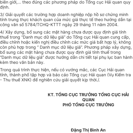
biên giới,... theo đúng các phương pháp do Tổng cục Hải quan quy
định.
3/ Giải quyết các trường hợp doanh nghiệp nộp hồ sơ chứng minh
tính trung thực khách quan của mức giá thực tế theo hướng dẫn tại
công văn số 5784/TCHQ-KTTT ngày 29 tháng 11 năm 2004.
4/ Xây dựng, bổ sung các mặt hàng chưa được quy định giá tính
thuế trong “Danh mục dữ liệu giá” do Tổng cục Hải quan cung cấp,
điều chỉnh hoặc kiến nghị điều chỉnh các mức giá bất hợp lý, không
còn phù hợp trong “ Danh mục dữ liệu giá”. Phương pháp xây dựng,
bổ sung các mặt hàng chưa được quy định giá tính thuế trong
“Danh mục dữ liệu giá” được hướng dẫn chi tiết tại phụ lục ban hành
kèm theo văn bản này.
Trong quá trình thực hiện, nếu có vướng mắc, các Cục Hải quan
tỉnh, thành phố tập hợp và báo cáo Tổng cục Hải quan (Vụ Kiểm tra
- Thu thuế XNK) để nghiên cứu giải quyết kịp thời./.
KT. TỔNG CỤC TRƯỞNG TỔNG CỤC HẢI
QUAN
PHÓ TỔNG CỤC TRƯỞNG
Đặng Thị Bình An