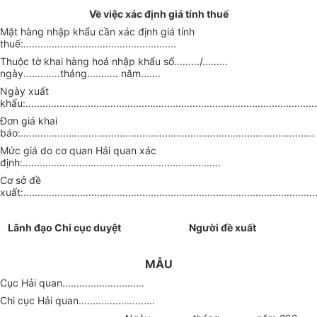
Về việc xác định giá tính thuế
Mặt hàng nhập khẩu cần xác định giá tính
thuế:......................................................
Thuộc tờ khai hàng hoá nhập khẩu số........./.........
ngày.............tháng........... năm.......
Ngày xuất
khẩu:.......................................................................................................
Đơn giá khai
báo:........................................................................................................
Mức giá do cơ quan Hải quan xác
định:......................................................................
Cơ sở đề
xuất:.......................................................................................................
Lãnh đạo Chi cục duyệt
Người đề xuất
MẪU
Cục Hải quan.............................
Chi cục Hải quan...........................