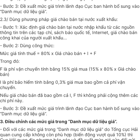
- Bước 3: Đề xuất mức giá trình lãnh đạo Cục ban hành bổ sung vào
“Danh mục dữ liệu giá”.
2.3/ Dùng phương pháp giá chào bán tại nước xuất khẩu:
- Bước 1: Xác định giá chào bán tại nước nhập khẩu từ các nguồn
thông tin trên các tạp chí, sách báo quốc tế, Internet, giá chào bán
công khai của người xuất khẩu...
- Bước 2: Dùng công thức:
Mức giá tính thuế = 80% x Giá chào bán + I + F
Trong đó:
F là phí vận chuyển tính bằng 15% giá mua (15% x 80% x Giá chào
bán)
I là phí bảo hiểm tính bằng 0,3% giá mua bao gồm cả phí vận
chuyển.
Nếu giá chào bán đã bao gồm cả I, F thì không phải cộng thêm các
chi phí này.
- Bước 3: Đề xuất mức giá trình lãnh đạo Cục ban hành bổ sung vào
“Danh mục dữ liệu giá”.
3. Điều chỉnh các mức giá trong “Danh mục dữ liệu giá”.
- Đối với các mức giá trong “Danh mục dữ liệu giá” do Tổng cục Hải
quan cung cấp không còn phù hợp (biến động vượt quá 10%) thì
Cục Hải quan địa phương báo cáo và đề xuất mức giá sửa đổi gửi