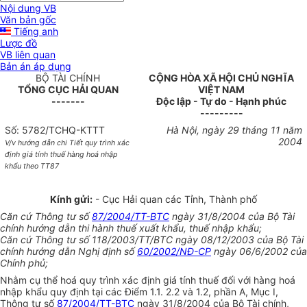
Nội dung VB
Văn bản gốc
Tiếng anh
Lược đồ
VB liên quan
Bản án áp dụng
BỘ TÀI CHÍNH
CỘNG HÒA XÃ HỘI CHỦ NGHĨA
TỔNG CỤC HẢI QUAN
VIỆT NAM
-------
Độc lập - Tự do - Hạnh phúc
---------
Số: 5782/TCHQ-KTTT
Hà Nội, ngày 29 tháng 11 năm
2004
V/v hướng dẫn chi Tiết quy trình xác
định giá tính thuế hàng hoá nhập
khẩu theo TT87
Kính gửi:
- Cục Hải quan các Tỉnh, Thành phố
Căn cứ Thông tư số
87/2004/TT-BTC
ngày 31/8/2004 của Bộ Tài
chính hướng dẫn thi hành thuế xuất khẩu, thuế nhập khẩu;
Căn cứ Thông tư số 118/2003/TT/BTC ngày 08/12/2003 của Bộ Tài
chính hướng dẫn Nghị định số
60/2002/NĐ-CP
ngày 06/6/2002 của
Chính phủ;
Nhằm cụ thể hoá quy trình xác định giá tính thuế đối với hàng hoá
nhập khẩu quy định tại các Điểm 1.1. 2.2 và 1.2, phần A, Mục I,
Thông tư số
87/2004/TT-BTC
ngày 31/8/2004 của Bộ Tài chính,