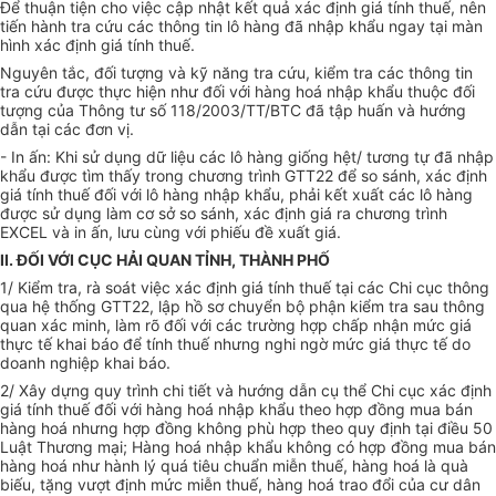
Để thuận tiện cho việc cập nhật kết quả xác định giá tính thuế, nên
tiến hành tra cứu các thông tin lô hàng đã nhập khẩu ngay tại màn
hình xác định giá tính thuế.
Nguyên tắc, đối tượng và kỹ năng tra cứu, kiểm tra các thông tin
tra cứu được thực hiện như đối với hàng hoá nhập khẩu thuộc đối
tượng của Thông tư số 118/2003/TT/BTC đã tập huấn và hướng
dẫn tại các đơn vị.
- In ấn: Khi sử dụng dữ liệu các lô hàng giống hệt/ tương tự đã nhập
khẩu được tìm thấy trong chương trình GTT22 để so sánh, xác định
giá tính thuế đối với lô hàng nhập khẩu, phải kết xuất các lô hàng
được sử dụng làm cơ sở so sánh, xác định giá ra chương trình
EXCEL và in ấn, lưu cùng với phiếu đề xuất giá.
II. ĐỐI VỚI CỤC HẢI QUAN TỈNH, THÀNH PHỐ
1/ Kiểm tra, rà soát việc xác định giá tính thuế tại các Chi cục thông
qua hệ thống GTT22, lập hồ sơ chuyển bộ phận kiểm tra sau thông
quan xác minh, làm rõ đối với các trường hợp chấp nhận mức giá
thực tế khai báo để tính thuế nhưng nghi ngờ mức giá thực tế do
doanh nghiệp khai báo.
2/ Xây dựng quy trình chi tiết và hướng dẫn cụ thể Chi cục xác định
giá tính thuế đối với hàng hoá nhập khẩu theo hợp đồng mua bán
hàng hoá nhưng hợp đồng không phù hợp theo quy định tại điều 50
Luật Thương mại; Hàng hoá nhập khẩu không có hợp đồng mua bán
hàng hoá như hành lý quá tiêu chuẩn miễn thuế, hàng hoá là quà
biếu, tặng vượt định mức miễn thuế, hàng hoá trao đổi của cư dân