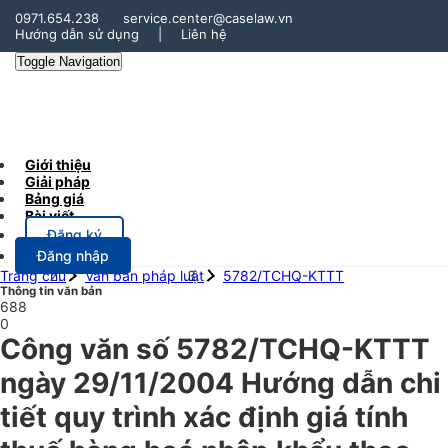
0971.654.238
service.center@caselaw.vn
Hướng dẫn sử dụng
|
Liên hệ
Toggle Navigation
Giới thiệu
Giải pháp
Bảng giá
Bài viết
Đăng ký
Đăng nhập
Trang chủ
Văn bản pháp luật
5782/TCHQ-KTTT
Thông tin văn bản
688
0
Công văn số 5782/TCHQ-KTTT
ngày 29/11/2004 Hướng dẫn chi
tiết quy trình xác định giá tính