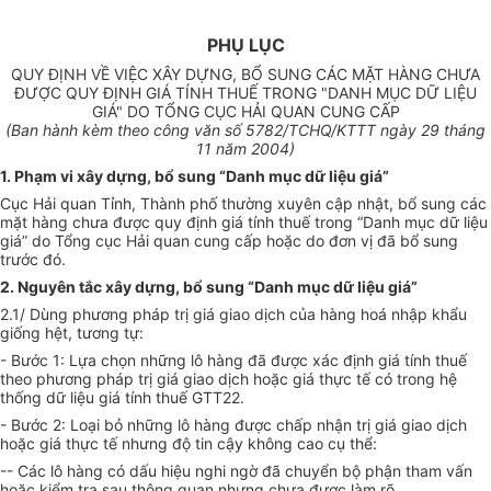
PHỤ LỤC
QUY ĐỊNH VỀ VIỆC XÂY DỰNG, BỔ SUNG CÁC MẶT HÀNG CHƯA
ĐƯỢC QUY ĐỊNH GIÁ TÍNH THUẾ TRONG "DANH MỤC DỮ LIỆU
GIÁ" DO TỔNG CỤC HẢI QUAN CUNG CẤP
(Ban hành kèm theo công văn số 5782/TCHQ/KTTT ngày 29 tháng
11 năm 2004)
1. Phạm vi xây dựng, bổ sung “Danh mục dữ liệu giá”
Cục Hải quan Tỉnh, Thành phố thường xuyên cập nhật, bổ sung các
mặt hàng chưa được quy định giá tính thuế trong “Danh mục dữ liệu
giá” do Tổng cục Hải quan cung cấp hoặc do đơn vị đã bổ sung
trước đó.
2. Nguyên tắc xây dựng, bổ sung “Danh mục dữ liệu giá”
2.1/ Dùng phương pháp trị giá giao dịch của hàng hoá nhập khẩu
giống hệt, tương tự:
- Bước 1: Lựa chọn những lô hàng đã được xác định giá tính thuế
theo phương pháp trị giá giao dịch hoặc giá thực tế có trong hệ
thống dữ liệu giá tính thuế GTT22.
- Bước 2: Loại bỏ những lô hàng được chấp nhận trị giá giao dịch
hoặc giá thực tế nhưng độ tin cậy không cao cụ thể:
-- Các lô hàng có dấu hiệu nghi ngờ đã chuyển bộ phận tham vấn
hoặc kiểm tra sau thông quan nhưng chưa được làm rõ.