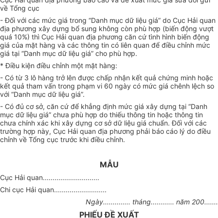
về Tổng cục
- Đối với các mức giá trong “Danh mục dữ liệu giá” do Cục Hải quan
địa phương xây dựng bổ sung không còn phù hợp (biến động vượt
quá 10%) thì Cục Hải quan địa phương căn cứ tình hình biến động
giá của mặt hàng và các thông tin có liên quan để điều chỉnh mức
giá tại “Danh mục dữ liệu giá” cho phù hợp.
* Điều kiện điều chỉnh một mặt hàng:
- Có từ 3 lô hàng trở lên được chấp nhận kết quả chứng minh hoặc
kết quả tham vấn trong phạm vi 60 ngày có mức giá chênh lệch so
với “Danh mục dữ liệu giá”.
- Có đủ cơ sở, căn cứ để khẳng định mức giá xây dựng tại “Danh
mục dữ liệu giá” chưa phù hợp do thiếu thông tin hoặc thông tin
chưa chính xác khi xây dựng cơ sở dữ liệu giá chuẩn. Đối với các
trường hợp này, Cục Hải quan địa phương phải báo cáo lý do điều
chỉnh về Tổng cục trước khi điều chỉnh.
MẪU
Cục Hải quan.............................
Chi cục Hải quan...........................
Ngày.............. tháng............ năm 200.......
PHIẾU ĐỀ XUẤT