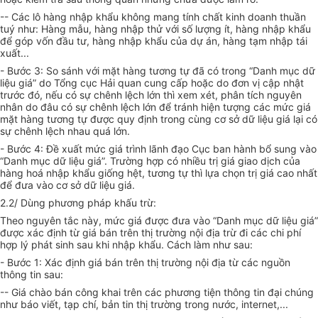
-- Các lô hàng nhập khẩu không mang tính chất kinh doanh thuần
tuý như: Hàng mẫu, hàng nhập thử với số lượng ít, hàng nhập khẩu
để góp vốn đầu tư, hàng nhập khẩu của dự án, hàng tạm nhập tái
xuất...
- Bước 3: So sánh với mặt hàng tương tự đã có trong “Danh mục dữ
liệu giá” do Tổng cục Hải quan cung cấp hoặc do đơn vị cập nhật
trước đó, nếu có sự chênh lệch lớn thì xem xét, phân tích nguyên
nhân do đâu có sự chênh lệch lớn để tránh hiện tượng các mức giá
mặt hàng tương tự được quy định trong cùng cơ sở dữ liệu giá lại có
sự chênh lệch nhau quá lớn.
- Bước 4: Đề xuất mức giá trình lãnh đạo Cục ban hành bổ sung vào
“Danh mục dữ liệu giá”. Trường hợp có nhiều trị giá giao dịch của
hàng hoá nhập khẩu giống hệt, tương tự thì lựa chọn trị giá cao nhất
để đưa vào cơ sở dữ liệu giá.
2.2/ Dùng phương pháp khấu trừ:
Theo nguyên tắc này, mức giá được đưa vào “Danh mục dữ liệu giá”
được xác định từ giá bán trên thị trường nội địa trừ đi các chi phí
hợp lý phát sinh sau khi nhập khẩu. Cách làm như sau:
- Bước 1: Xác định giá bán trên thị trường nội địa từ các nguồn
thông tin sau:
-- Giá chào bán công khai trên các phương tiện thông tin đại chúng
như báo viết, tạp chí, bản tin thị trường trong nước, internet,...