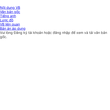
Nội dung VB
Văn bản gốc
Tiếng anh
Lược đồ
VB liên quan
Bản án áp dụng
Vui lòng
Đăng ký
tài khoản hoặc
đăng nhập
để xem và tải văn bản
gốc.