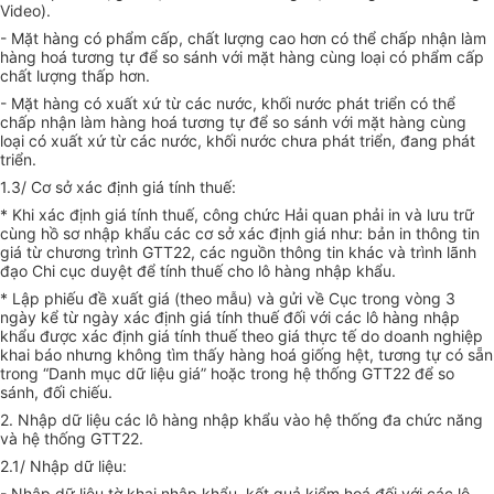
Video).
- Mặt hàng có phẩm cấp, chất lượng cao hơn có thể chấp nhận làm
hàng hoá tương tự để so sánh với mặt hàng cùng loại có phẩm cấp
chất lượng thấp hơn.
- Mặt hàng có xuất xứ từ các nước, khối nước phát triển có thể
chấp nhận làm hàng hoá tương tự để so sánh với mặt hàng cùng
loại có xuất xứ từ các nước, khối nước chưa phát triển, đang phát
triển.
1.3/ Cơ sở xác định giá tính thuế:
* Khi xác định giá tính thuế, công chức Hải quan phải in và lưu trữ
cùng hồ sơ nhập khẩu các cơ sở xác định giá như: bản in thông tin
giá từ chương trình GTT22, các nguồn thông tin khác và trình lãnh
đạo Chi cục duyệt để tính thuế cho lô hàng nhập khẩu.
* Lập phiếu đề xuất giá (theo mẫu) và gửi về Cục trong vòng 3
ngày kể từ ngày xác định giá tính thuế đối với các lô hàng nhập
khẩu được xác định giá tính thuế theo giá thực tế do doanh nghiệp
khai báo nhưng không tìm thấy hàng hoá giống hệt, tương tự có sẵn
trong “Danh mục dữ liệu giá” hoặc trong hệ thống GTT22 để so
sánh, đối chiếu.
2. Nhập dữ liệu các lô hàng nhập khẩu vào hệ thống đa chức năng
và hệ thống GTT22.
2.1/ Nhập dữ liệu:
- Nhập dữ liệu tờ khai nhập khẩu, kết quả kiểm hoá đối với các lô