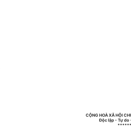
c
CỘNG HOÀ XÃ HỘI CH
Độc lập - Tự do
*****