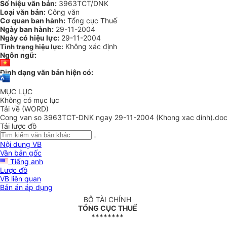
Số hiệu văn bản:
3963TCT/DNK
Loại văn bản:
Công văn
Cơ quan ban hành:
Tổng cục Thuế
Ngày ban hành:
29-11-2004
Ngày có hiệu lực:
29-11-2004
Không xác định
Tình trạng hiệu lực:
Ngôn ngữ:
Định dạng văn bản hiện có:
MỤC LỤC
Không có mục lục
Tải về (WORD)
Cong van so 3963TCT-DNK ngay 29-11-2004 (Khong xac dinh).do
Tải lược đồ
Nội dung VB
Văn bản gốc
Tiếng anh
Lược đồ
VB liên quan
Bản án áp dụng
BỘ TÀI CHÍNH
TỔNG CỤC THUẾ
********