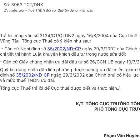
Số: 3963 TCT/DNK
V/v miễn, giảm thuế TNDN đối với Quỹ tín dụng nhân dân
Trả lời công văn số 3134/CT/QLDN2 ngày 16/8/2004 của Cục thuế h
Vũng Tàu, Tổng cục Thuế có ý kiến như sau:
- Căn cứ Nghị định số
35/2002/NĐ-CP
ngày 29/3/2002 của Chính ph
chi tiết thi hành Luật khuyến khích đầu tư trong nước sửa đổi;
- Căn cứ Giấy chứng nhận ưu đãi đầu tư số 26/GCN.UB ngày 10/7/20
Quỹ tín dụng nhân dân liên phường được hưởng ưu đãi miễn, giảm t
định số
35/2002/NĐ-CP
ngàg 29/3/2002 của Chính phủ có hiệu lực 
và mức thuế TNDN ưu đãi.
Tổng cục Thuế trả lời để Cục thuế được biết và thực hiện./.
K/T. TỔNG CỤC TRƯỞNG TỔ
PHÓ TỔNG CỤC TR
Phạm Văn Huyến