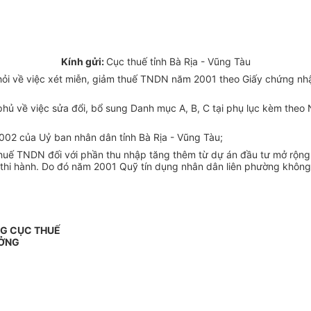
Kính gửi:
Cục thuế tỉnh Bà Rịa - Vũng Tàu
ỏi về việc xét miễn, giảm thuế TNDN năm 2001 theo Giấy chứng nhậ
ủ về việc sửa đổi, bổ sung Danh mục A, B, C tại phụ lục kèm theo 
02 của Uỷ ban nhân dân tỉnh Bà Rịa - Vũng Tàu;
huế TNDN đối với phần thu nhập tăng thêm từ dự án đầu tư mở rộng 
thi hành. Do đó năm 2001 Quỹ tín dụng nhân dân liên phường không 
NG CỤC THUẾ
ƯỞNG