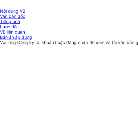
Nội dung VB
Văn bản gốc
Tiếng anh
Lược đồ
VB liên quan
Bản án áp dụng
Vui lòng
Đăng ký
tài khoản hoặc
đăng nhập
để xem và tải văn bản 