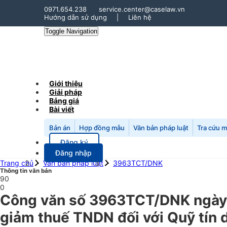
0971.654.238
service.center@caselaw.vn
Hướng dẫn sử dụng
|
Liên hệ
Toggle Navigation
Giới thiệu
Giải pháp
Bảng giá
Bài viết
Bản án
Hợp đồng mẫu
Văn bản pháp luật
Tra cứu 
Đăng ký
Đăng nhập
Trang chủ
Văn bản pháp luật
3963TCT/DNK
Thông tin văn bản
90
0
Công văn số 3963TCT/DNK ngày 
giảm thuế TNDN đối với Quỹ tín 