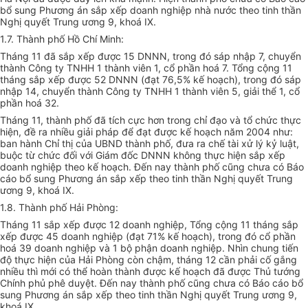
bổ sung Phương án sắp xếp doanh nghiệp nhà nước theo tinh thần
Nghị quyết Trung ương 9, khoá IX.
1.7. Thành phố Hồ Chí Minh:
Tháng 11 đã sắp xếp được 15 DNNN, trong đó sáp nhập 7, chuyển
thành Công ty TNHH 1 thành viên 1, cổ phần hoá 7. Tổng cộng 11
tháng sắp xếp được 52 DNNN (đạt 76,5% kế hoạch), trong đó sáp
nhập 14, chuyển thành Công ty TNHH 1 thành viên 5, giải thể 1, cổ
phần hoá 32.
Tháng 11, thành phố đã tích cực hơn trong chỉ đạo và tổ chức thực
hiện, đề ra nhiều giải pháp để đạt được kế hoạch năm 2004 như:
ban hành Chỉ thị của UBND thành phố, đưa ra chế tài xử lý kỷ luật,
buộc từ chức đối với Giám đốc DNNN không thực hiện sắp xếp
doanh nghiệp theo kế hoạch. Đến nay thành phố cũng chưa có Báo
cáo bổ sung Phương án sắp xếp theo tinh thần Nghị quyết Trung
ương 9, khoá IX.
1.8. Thành phố Hải Phòng:
Tháng 11 sắp xếp được 12 doanh nghiệp, Tổng cộng 11 tháng sắp
xếp được 45 doanh nghiệp (đạt 71% kế hoạch), trong đó cổ phần
hoá 39 doanh nghiệp và 1 bộ phận doanh nghiệp. Nhìn chung tiến
độ thực hiện của Hải Phòng còn chậm, tháng 12 cần phải cố gắng
nhiều thì mới có thể hoàn thành được kế hoạch đã được Thủ tướng
Chính phủ phê duyệt. Đến nay thành phố cũng chưa có Báo cáo bổ
sung Phương án sắp xếp theo tinh thần Nghị quyết Trung ương 9,
khoá IX.