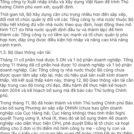
Tổng công ty Xuất nhập khẩu và Xây dựng Việt Nam để trình Thủ
tướng Chính phủ xem xét, quyết định.
Thời gian tới, Bộ Xây dựng cần chú trọng nhiều hơn đến sắp xếp,
đổi mới tổ chức quản lý đối với các Tổng công ty nhà nước thuộc Bộ
(hầu hết không đủ vốn nhà nước theo quy định, hoạt động theo mô
hình TCT do Nhà nước quyết định đầu tư và thành lập) để hình
thành các Tổng công ty có tiềm lực mạnh và tổ chức quản lý phù
hợp hơn, đáp ứng được điều kiện hội nhập và nâng cao khả năng
cạnh tranh.
1.3. Bộ Giao thông vận tải:
Tháng 11 cổ phần hoá được 5 DN và 1 bộ phận doanh nghiệp. Tổng
cộng 11 tháng đã cổ phần hoá được 10 doanh nghiệp và 1 bộ phận
doanh nghiệp. Các Tổng công ty nhà nước thuộc Bộ cũng chưa
được quan tâm sắp xếp lại, mặc dù hiệu quả sản xuất kinh doanh
thấp. Với kết quả thấp kém này, tháng 12, Bộ Giao thông vận tải cần
tập trung cao độ trong chỉ đạo, điều hành để thực hiện kế hoạch
năm 2004 và kế hoạch bổ sung mà đã báo cáo Thủ tướng Chính
phủ.
Trong tháng 11, Bộ đã hoàn thành và trình Thủ tướng Chính phủ Báo
cáo bổ sung Phương án sắp xếp DNNN (chưa bao gồm doanh
nghiệp của Cục Hàng hải, Cục Hàng không) theo tinh thần Nghị
quyết Trung ương 9, khoá IX, theo đó sẽ bổ sung thêm 46 doanh
nghiệp vào diện thực hiện CPH, phê duyệt Điều lệ tổ chức và hoạt
động cho 2 đơn vị thí điểm mô hình công ty mẹ - công ty con và
đang lấy ý kiến các cơ quan liên quan để hoàn chỉnh Đề án thí điểm