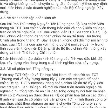
trị và cũng không muốn chuyển sang tổ chức quản lý theo quy định
mới, điển hình là các doanh nghiệp của các Bộ: Công nghiệp, Xây
dựng.
3.2. Về hình thành tập đoàn kinh tế:
Sau khi Phó Thủ tướng Nguyễn Tấn Dũng nghe Bộ Bưu chính Viễn
thông và TCT Bưu chính Viễn thông báo cáo và cho ý kiến chỉ đạo,
trên cơ sở đề nghị của TCT Bưu chính Viễn (TCT đã trình Đề án), Bộ
Bưu chính Viễn thông đang hoàn chỉnh Đề án để trình Thủ tướng
Chính phủ trong tháng 11. Đây là Đề án không chỉ đổi mới mô hình tổ
chức của TCT mà còn gắn với những cơ chế mới về quản lý trong
lĩnh vực viễn thông nên Đề án phải do Bộ Bưu chính Viễn thông xây
dựng và trình Thủ tướng Chính phủ.
Đề án hình thành tập đoàn kinh tế trong các lĩnh vực dầu khí, điện
lực, xây dựng vẫn đang trong quá trình nghiên cứu, xây dựng.
3.3. Về cổ phần hoá Tổng công ty:
Hiện nay TCT Điện tử và Tin học Việt Nam đã trình Đề án, TCT
Thương mại và Xây dựng đang lấy ý kiến các cơ quan để hoàn
chỉnh Đề án, TCT Vinaconex đang hoàn chỉnh Đề án để lấy ý kiến
các cơ quan. Ban Chỉ đạo Đổi mới và Phát triển doanh nghiệp đã
nghiên cứu, tổng hợp Đề án của các Tổng công ty nói trên và nhận
thấy có 2 Phương án được đưa ra: (1) cổ phần hoá tất cả các đơn vị
thành viên sau đó cổ phần hoá văn phòng TCT - hình thành công ty
mẹ, thực chất theo phương án này là chuyển Tổng công ty sang
hoạt động theo mô hình công ty mẹ - công ty con trong đó công ty