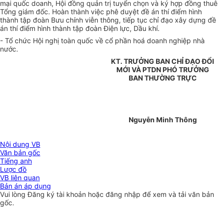
mại quốc doanh, Hội đồng quản trị tuyển chọn và ký hợp đồng thuê
Tổng giám đốc. Hoàn thành việc phê duyệt đề án thí điểm hình
thành tập đoàn Bưu chính viễn thông, tiếp tục chỉ đạo xây dựng đề
án thí điểm hình thành tập đoàn Điện lực, Dầu khí.
- Tổ chức Hội nghị toàn quốc về cổ phần hoá doanh nghiệp nhà
nước.
KT. TRƯỞNG BAN CHỈ ĐẠO ĐỔI
MỚI VÀ PTDN PHÓ TRƯỞNG
BAN THƯỜNG TRỰC
Nguyễn Minh Thông
Nội dung VB
Văn bản gốc
Tiếng anh
Lược đồ
VB liên quan
Bản án áp dụng
Vui lòng
Đăng ký
tài khoản hoặc
đăng nhập
để xem và tải văn bản
gốc.