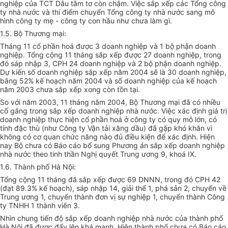
nghiệp của TCT Dâu tằm tơ còn chậm. Việc sắp xếp các Tổng công
ty nhà nước và thí điểm chuyển Tổng công ty nhà nước sang mô
hình công ty mẹ - công ty con hầu như chưa làm gì.
1.5. Bộ Thương mại:
Tháng 11 cổ phần hoá được 3 doanh nghiệp và 1 bộ phận doanh
nghiệp. Tổng cộng 11 tháng sắp xếp được 27 doanh nghiệp, trong
đó sáp nhập 3, CPH 24 doanh nghiệp và 2 bộ phận doanh nghiệp.
Dự kiến số doanh nghiệp sắp xếp năm 2004 sẽ là 30 doanh nghiệp,
bằng 52% kế hoạch năm 2004 và số doanh nghiệp của kế hoạch
năm 2003 chưa sắp xếp xong còn tồn tại.
So với năm 2003, 11 tháng năm 2004, Bộ Thương mại đã có nhiều
cố gắng trong sắp xếp doanh nghiệp nhà nước. Việc xác định giá trị
doanh nghiệp thực hiện cổ phần hoá ở công ty có quy mô lớn, có
tính đặc thù (như Công ty Vận tải xăng dầu) đã gặp khó khăn vì
không có cơ quan chức năng nào đủ điều kiện để xác định. Hiện
nay Bộ chưa có Báo cáo bổ sung Phương án sắp xếp doanh nghiệp
nhà nước theo tinh thần Nghị quyết Trung ương 9, khoá IX.
1.6. Thành phố Hà Nội:
Tổng cộng 11 tháng đã sắp xếp được 69 DNNN, trong đó CPH 42
(đạt 89.3% kế hoạch), sáp nhập 14, giải thể 1, phá sản 2, chuyển về
Trung ương 1, chuyển thành đơn vị sự nghiệp 1, chuyển thành Công
ty TNHH 1 thành viên 3.
Nhìn chung tiến độ sắp xếp doanh nghiệp nhà nước của thành phố
Hà Nội đã được đẩy lên khá mạnh. Hiện thành phố chưa có Báo cáo