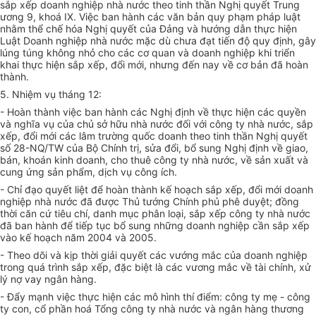
sắp xếp doanh nghiệp nhà nước theo tinh thần Nghị quyết Trung
ương 9, khoá IX. Việc ban hành các văn bản quy phạm pháp luật
nhằm thể chế hóa Nghị quyết của Đảng và hướng dẫn thực hiện
Luật Doanh nghiệp nhà nước mặc dù chưa đạt tiến độ quy định, gây
lúng túng không nhỏ cho các cơ quan và doanh nghiệp khi triển
khai thực hiện sắp xếp, đổi mới, nhưng đến nay về cơ bản đã hoàn
thành.
5. Nhiệm vụ tháng 12:
- Hoàn thành việc ban hành các Nghị định về thực hiện các quyền
và nghĩa vụ của chủ sở hữu nhà nước đối với công ty nhà nước, sắp
xếp, đổi mới các lâm trường quốc doanh theo tinh thần Nghị quyết
số 28-NQ/TW của Bộ Chính trị, sửa đổi, bổ sung Nghị định về giao,
bán, khoán kinh doanh, cho thuê công ty nhà nước, về sản xuất và
cung ứng sản phẩm, dịch vụ công ích.
- Chỉ đạo quyết liệt để hoàn thành kế hoạch sắp xếp, đổi mới doanh
nghiệp nhà nước đã được Thủ tướng Chính phủ phê duyệt; đồng
thời căn cứ tiêu chí, danh mục phân loại, sắp xếp công ty nhà nước
đã ban hành để tiếp tục bổ sung những doanh nghiệp cần sắp xếp
vào kế hoạch năm 2004 và 2005.
- Theo dõi và kịp thời giải quyết các vướng mắc của doanh nghiệp
trong quá trình sắp xếp, đặc biệt là các vương mắc về tài chính, xử
lý nợ vay ngân hàng.
- Đẩy mạnh việc thực hiện các mô hình thí điểm: công ty mẹ - công
ty con, cổ phần hoá Tổng công ty nhà nước và ngân hàng thương