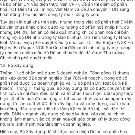
và bộ phận DN vào diện thực hiện CPH), Đề án thí điểm cổ phần
hoá TCT Điện tử và Tin học Việt Nam và Đề án chuyển 1 DN sang
hoạt động theo mô hình công ty mẹ - công ty con.
Tuy đạt kết quả khá trên đây, nhưng trong việc cổ phần hoá DNNN,
Bộ vẫn chưa khắc phục được xu hướng cổ phần hoá khép kín, có
những DN lớn, làm ăn có hiệu quả nhưng khi cổ phần hoá chỉ bán
trong nội bộ DN như Công ty Bao bì nhựa Tân Tiến, Công ty Nhựa
Bình Minh… việc phê duyệt Điều lệ cho các TCT Bia Rượu - NGK Hà
Nội và Bia Rượu - NGK Sài Gòn thí điểm mô hình công ty mẹ -công
ty con còn chậm mặc dù Đề án chuyển đổi đã được Thủ tướng
Chính phủ phê duyệt từ lâu.
1.2. Bộ Xây dựng:
Tháng 11 cổ phần hoá được 6 doanh nghiệp. Tổng cộng 11 tháng
sắp xếp được 32 doanh nghiệp (đạt 78% kế hoạch), trong đó cổ
phần hoá được 32 doanh nghiệp và 13 bộ phận DN (đạt 80% kế
hoạch). Trong 11 tháng qua, Bộ Xây dựng đã có bước chuyển biến
tích cực về chỉ đạo, điều hành và tổ chức thực hiện. Đối tượng thực
hiện cổ phần hoá đã mở rộng ra tất cả các lĩnh vực của ngành xây
dựng, từ sản xuất VLXD đến xây lắp, tư vấn xây dựng, xuất khẩu
lao động, đầu tư phát triển hạ tầng kỹ thuật đô thị,…Với đặc thù
nhiều DNNN ngành xây dựng có nợ dây dưa, kéo dài, tài chính
không lành mạnh, việc cổ phần hoá đã góp phần xử lý được công
nợ, làm lành mạnh hoá tài chính doanh nghiệp.
Hiện nay, Bộ Xây dựng đã chỉ đạo hoàn thiện Đề án cổ phần hoá