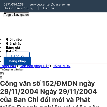
0971.654.238
service.center@caselaw.vn
Hướng dẫn sử dụng
|
Liên hệ
Toggle Navigation
Giới thiệu
Giải pháp
Bảng giá
Bài viết
Đăng ký
Đăng nhập
Trang chủ
Văn bản pháp luật
152/ĐMDN
Thông tin văn bản
99
0
Công văn số 152/ĐMDN ngày
29/11/2004 Ngày 29/11/2004
của Ban Chỉ đổi mới và Phát