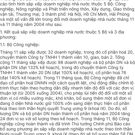
cáo tình hình sắp xếp doanh nghiệp nhà nước thuộc 5 Bộ: Công
nghiệp, Nông nghiệp và Phát triển nông thôn, Xây dựng, Giao thông
vận tải, Thương mại, 3 thành phố: Hà Nội, Hồ Chí Minh, Hải Phòng
và một số vấn đề lớn trong đổi mới doanh nghiệp nhà nước tháng 11
và 11 tháng năm 2004 như sau:
1. Kết quả sắp xếp doanh nghiệp nhà nước thuộc 5 Bộ và 3 địa
phương:
1.1. Bộ Công nghiệp:
Tháng 11 sắp xếp được 32 doanh nghiệp, trong đó cổ phần hoá 20,
chuyển thành Công ty TNHH 1 thành viên 10, giao, bán 2. Tổng
cộng 11 tháng sắp xếp được 98 doanh nghiệp và bộ phận DN và bộ
phận DN (đạt 132% kế hoạch), trong đó chuyển thành Công ty
TNHH 1 thành viên 20 DN (đạt 100% kế hoạch), cổ phần hoá 76
(đạt 140% kế hoạch). Trong 11 tháng qua, Bộ Công nghiệp đã chỉ
đạo cổ phần hoá DNNN một cách quyết liệt, chủ động điều chỉnh lộ
trình thực hiện theo hướng dẫn đẩy nhanh tiến độ đối với các đơn vị
thuận lợi (từ 2005 xuống 2004), cho phép lùi tiến độ đối với một số
đơn vị có nhiều vướng mắc, khó khăn, bổ sung thêm một số đơn vị
đang ở diện Nhà nước giữ 100% vốn sang diện thực hiện cổ phần
hoá theo tinh thần Nghị quyết Trung ương 9 (khoá IX). Do đó, số
lượng DN và bộ phận DN hoàn thành cổ phần hoá năm 2004 tăng
24 đơn vị so với số lượng theo kế hoạch. Trong tháng 11, Bộ Công
nghiệp cũng hoàn thành và đã trình Thủ tướng Chính phủ Báo cáo
bổ sung phương án sắp xếp doanh nghiệp nhà nước theo tinh thần
Nghị quyết Trung ương 9, khoá IX (theo đó sẽ bổ sung thêm 58 DN