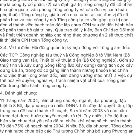
mẹ là công ty cổ phần; (2) xác định giá trị Tổng công ty để cổ phần
hoá gồm giá trị văn phòng Tổng công ty và các đơn vị hạch toán
phụ thuộc Tổng công ty, giá trị vốn nhà nước tại các đơn vị đã cổ
phần hoá và các công ty mà Tổng công ty có vốn góp, giá trị các
đơn vị thành viên hạch toán độc lập chưa CPH sau đó tiến hành bán
cổ phần toàn bộ giá trị này. Qua trao đổi ý kiến, Ban Chỉ đạo Đổi mới
và Phát triển doanh nghiệp cho rằng theo phương án 2 sẽ thực chất
là thí điểm CPH toàn Tổng công ty.
3.4. Về thí điểm Hội đồng quản trị ký hợp đồng với Tổng giám đốc:
Các TCT: Công nghiệp tàu thuỷ và Công nghiệp ô tô Việt Nam (Bộ
Giao thông vận tải), Thiết bị kỹ thuật điện (Bộ Công nghiệp), Gốm sứ
thuỷ tinh và Xây dựng Sông Hồng (Bộ Xây dựng) đang tích cực xây
dựng Đề án, trong đó cố gắng hình thành những khuôn khổ chính
cho việc thuê Tổng Giám đốc, hiện đang vướng mắc nhất là việc cụ
thể hoá về quyền, nghĩa vụ, trách nhiệm vật chất của Tổng giám
đốc trong điều hành Tổng công ty.
4. Đánh giá chung:
11 tháng năm 2004, nhìn chung các Bộ, ngành, địa phương, đặc
biệt là 8 Bộ, địa phương có nhiều DNNN trên đây đã quyết tâm, tập
trung cao để hoàn thành kế hoạch, So với năm 2003 và các năm
trước đạt được bước chuyển mạnh, rõ rệt. Tuy nhiên, tiến độ thực
hiện vẫn chưa đạt yêu cầu đề ra, nhiều khả năng sẽ chỉ hoàn thành
70 đến 75% kế hoạch năm 2004. Nhiều Bộ, địa phương, Tổng công
ty nhà nước chưa báo cáo Thủ tướng Chính phủ bổ sung Phương án