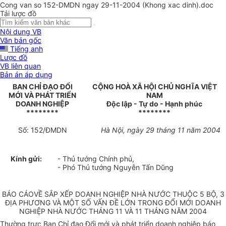
Cong van so 152-DMDN ngay 29-11-2004 (Khong xac dinh).doc
Tải lược đồ
Nội dung VB
Văn bản gốc
Tiếng anh
Lược đồ
VB liên quan
Bản án áp dụng
BAN CHỈ ĐẠO ĐỔI
CỘNG HOÀ XÃ HỘI CHỦ NGHĨA VIỆT
MỚI VÀ PHÁT TRIỂN
NAM
DOANH NGHIỆP
Độc lập - Tự do - Hạnh phúc
********
********
Số: 152/ĐMDN
Hà Nội, ngày 29 tháng 11 năm 2004
Kính gửi:
- Thủ tướng Chính phủ,
- Phó Thủ tướng Nguyễn Tấn Dũng
BÁO CÁOVỀ SẮP XẾP DOANH NGHIỆP NHÀ NƯỚC THUỘC 5 BỘ, 3
ĐỊA PHƯƠNG VÀ MỘT SỐ VẤN ĐỀ LỚN TRONG ĐỔI MỚI DOANH
NGHIỆP NHÀ NƯỚC THÁNG 11 VÀ 11 THÁNG NĂM 2004
Thường trực Ban Chỉ đạo Đổi mới và phát triển doanh nghiệp báo