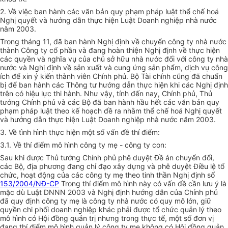
2. Về việc ban hành các văn bản quy phạm pháp luật thể chế hoá
Nghị quyết và hướng dẫn thực hiện Luật Doanh nghiệp nhà nước
năm 2003.
Trong tháng 11, đã ban hành Nghị định về chuyển công ty nhà nước
thành Công ty cổ phần và đang hoàn thiện Nghị định về thực hiện
các quyền và nghĩa vụ của chủ sở hữu nhà nước đối với công ty nhà
nước và Nghị định về sản xuất và cung ứng sản phẩm, dịch vụ công
ích để xin ý kiến thành viên Chính phủ. Bộ Tài chính cũng đã chuẩn
bị để ban hành các Thông tư hướng dẫn thực hiện khi các Nghị định
trên có hiệu lực thi hành. Như vậy, tính đến nay, Chính phủ, Thủ
tướng Chính phủ và các Bộ đã ban hành hầu hết các văn bản quy
phạm pháp luật theo kế hoạch đề ra nhằm thể chế hoá Nghị quyết
và hướng dẫn thực hiện Luật Doanh nghiệp nhà nước năm 2003.
3. Về tình hình thực hiện một số vấn đề thí điểm:
3.1. Về thí điểm mô hình công ty mẹ - công ty con:
Sau khi được Thủ tướng Chính phủ phê duyệt Đề án chuyển đổi,
các Bộ, địa phương đang chỉ đạo xây dựng và phê duyệt Điều lệ tổ
chức, hoạt động của các công ty mẹ theo tinh thần Nghị định số
153/2004/NĐ-CP
Trong thí điểm mô hình này có vấn đề cần lưu ý là
mặc dù Luật DNNN 2003 và Nghị định hướng dẫn của Chính phủ
đã quy định công ty mẹ là công ty nhà nước có quy mô lớn, giữ
quyền chi phối doanh nghiệp khác phải được tổ chức quản lý theo
mô hình có Hội đồng quản trị nhưng trong thực tế, một số đơn vị
đang thí điểm mô hình quản lý công ty mẹ không có Hội đồng quản