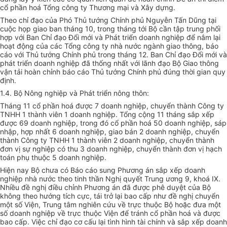
cổ phần hoá Tổng công ty Thương mại và Xây dựng.
Theo chỉ đạo của Phó Thủ tướng Chính phủ Nguyễn Tấn Dũng tại
cuộc họp giao ban tháng 10, trong tháng tới Bộ cần tập trung phối
hợp với Ban Chỉ đạo Đổi mới và Phát triển doanh nghiệp để nắm lại
hoạt động của các Tổng công ty nhà nước ngành giao thông, báo
cáo với Thủ tướng Chính phủ trong tháng 12. Ban Chỉ đạo Đổi mới và
phát triển doanh nghiệp đã thống nhất với lãnh đạo Bộ Giao thông
vận tải hoàn chỉnh báo cáo Thủ tướng Chính phủ đúng thời gian quy
định.
1.4. Bộ Nông nghiệp và Phát triển nông thôn:
Tháng 11 cổ phần hoá được 7 doanh nghiệp, chuyển thành Công ty
TNHH 1 thành viên 1 doanh nghiệp. Tổng cộng 11 tháng sắp xếp
được 69 doanh nghiệp, trong đó cổ phần hoá 50 doanh nghiệp, sáp
nhập, hợp nhất 6 doanh nghiệp, giao bán 2 doanh nghiệp, chuyển
thành Công ty TNHH 1 thành viên 2 doanh nghiệp, chuyển thành
đơn vị sự nghiệp có thu 3 doanh nghiệp, chuyển thành đơn vị hạch
toán phụ thuộc 5 doanh nghiệp.
Hiện nay Bộ chưa có Báo cáo sung Phương án sắp xếp doanh
nghiệp nhà nước theo tinh thần Nghị quyết Trung ương 9, khoá IX.
Nhiều đề nghị điều chỉnh Phương án đã được phê duyệt của Bộ
không theo hướng tích cực, tái trở lại bao cấp như đề nghị chuyển
một số Viện, Trung tâm nghiên cứu về trực thuộc Bộ hoặc đưa một
số doanh nghiệp về trực thuộc Viện để tránh cổ phần hoá và được
bao cấp. Việc chỉ đạo cơ cấu lại tình hình tài chính và sắp xếp doanh