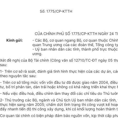
Số: 1775/CP-KTTH
CỦA CHÍNH PHỦ SỐ 1775/CP-KTTH NGÀY 24 
Kính gửi:
- Các Bộ, cơ quan ngang Bộ, cơ quan thuộc Chín
quan Trung ương của các đoàn thể, Tổng công ty
- Uỷ ban nhân dân các tỉnh, thành phố trực thuộ
ương.
Xét đề nghị của Bộ Tài chính (Công văn số 12710/TC-ĐT ngày 05 th
sau:
1- Trên cơ sở rà soát, đánh giá tình hình thực hiện của các dự án,
theo nguyên tắc sau:
- Trên cơ sở tổng mức vốn vốn đầu tư đã được giao năm 2004, điều
tư, bố trí phân tán, dàn trải hoặc không có khả năng triển khai thự
- Nếu việc điều hoà, điều chỉnh làm thay đổi các chỉ tiêu do Thủ t
2- Thủ trưởng các Bộ, ngành và Chủ tịch Uỷ ban nhân dân các tỉnh, 
thực hiện sang năm 2005; chấm dứt tình trạng thi công vượt kế hoạc
đẩy nhanh tiến độ thi công xây dựng, khi có khối lượng hoàn thành t
Cơ quan tài chính có biện pháp đảm bảo nguồn vốn, kịp thời cấp phá