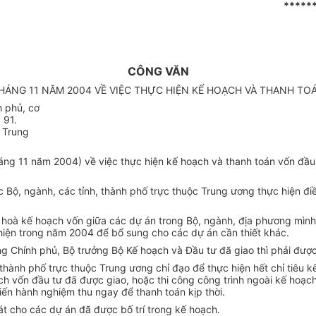
*****
CÔNG VĂN
THÁNG 11 NĂM 2004 VỀ VIỆC THỰC HIỆN KẾ HOẠCH VÀ THANH T
h phủ, cơ
 91.
c Trung
áng 11 năm 2004) về việc thực hiện kế hoạch và thanh toán vốn đầ
 các Bộ, ngành, các tỉnh, thành phố trực thuộc Trung ương thực hiện
 hoà kế hoạch vốn giữa các dự án trong Bộ, ngành, địa phương mìn
c hiện trong năm 2004 để bổ sung cho các dự án cần thiết khác.
ướng Chính phủ, Bộ trưởng Bộ Kế hoạch và Đầu tư đã giao thì phải đư
thành phố trực thuộc Trung ương chỉ đạo để thực hiện hết chỉ tiêu 
h vốn đầu tư đã được giao, hoặc thi công công trình ngoài kế hoạch
iến hành nghiệm thu ngay để thanh toán kịp thời.
t cho các dự án đã được bố trí trong kế hoạch.