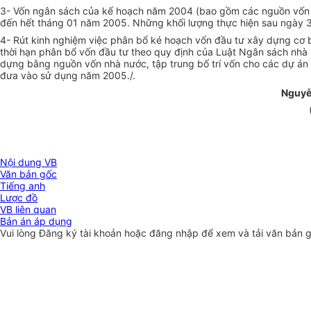
3- Vốn ngân sách của kế hoạch năm 2004 (bao gồm các nguồn vốn bổ
đến hết tháng 01 năm 2005. Những khối lượng thực hiện sau ngày 3
4- Rút kinh nghiệm việc phân bổ ké hoạch vốn đầu tư xây dựng cơ 
thời hạn phân bổ vốn đầu tư theo quy định của Luật Ngân sách nhà
dựng bằng nguồn vốn nhà nước, tập trung bố trí vốn cho các dự án đ
đưa vào sử dụng năm 2005./.
Nguyễ
Nội dung VB
Văn bản gốc
Tiếng anh
Lược đồ
VB liên quan
Bản án áp dụng
Vui lòng
Đăng ký
tài khoản hoặc
đăng nhập
để xem và tải văn bản 