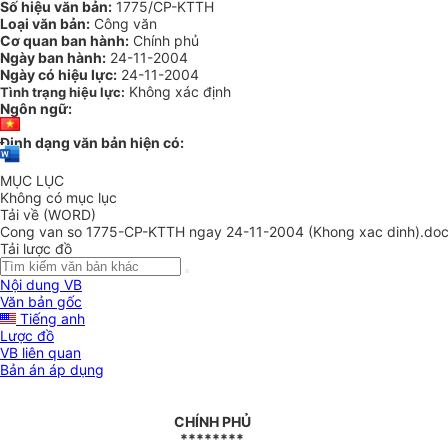
Số hiệu văn bản:
1775/CP-KTTH
Loại văn bản:
Công văn
Cơ quan ban hành:
Chính phủ
Ngày ban hành:
24-11-2004
Ngày có hiệu lực:
24-11-2004
Không xác định
Tình trạng hiệu lực:
Ngôn ngữ:
Định dạng văn bản hiện có:
MỤC LỤC
Không có mục lục
Tải về (WORD)
Cong van so 1775-CP-KTTH ngay 24-11-2004 (Khong xac dinh).do
Tải lược đồ
Nội dung VB
Văn bản gốc
Tiếng anh
Lược đồ
VB liên quan
Bản án áp dụng
CHÍNH PHỦ
********