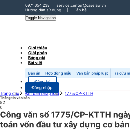
0971.654.238
service.center@caselaw.vn
Hướng dẫn sử dụng
|
Liên hệ
Toggle Navigation
Giới thiệu
Giải pháp
Bảng giá
Bài viết
Bản án
Hợp đồng mẫu
Văn bản pháp luật
Tra cứu 
Đăng ký
Đăng nhập
Trang chủ
Văn bản pháp luật
1775/CP-KTTH
Thông tin văn bản
82
0
Công văn số 1775/CP-KTTH ngày 
toán vốn đầu tư xây dựng cơ bản