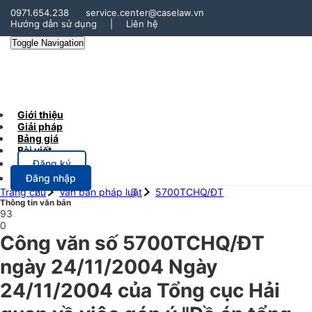
0971.654.238
service.center@caselaw.vn
Hướng dẫn sử dụng
|
Liên hệ
Toggle Navigation
Giới thiệu
Giải pháp
Bảng giá
Bài viết
Đăng ký
Đăng nhập
Trang chủ
Văn bản pháp luật
5700TCHQ/ĐT
Thông tin văn bản
93
0
Công văn số 5700TCHQ/ĐT
ngày 24/11/2004 Ngày
24/11/2004 của Tổng cục Hải