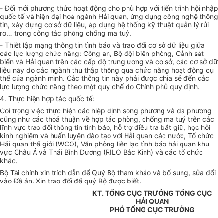
- Đối mới phương thức hoạt động cho phù hợp với tiến trình hội nhập
quốc tế và hiện đại hoá ngành Hải quan, ứng dụng công nghệ thông
tin, xây dựng cơ sở dữ liệu, áp dụng hệ thống kỹ thuật quản lý rủi
ro… trong công tác phòng chống ma tuý.
- Thiết lập mạng thông tin tình báo và trao đổi cơ sở dữ liệu giữa
các lực lượng chức năng: Công an, Bộ đội biên phòng, Cảnh sát
biển và Hải quan trên các cấp độ trung ương và cơ sở, các cơ sở dữ
liệu này do các ngành thu thập thông qua chức năng hoạt động cụ
thể của ngành mình. Các thông tin này phải được chia sẻ đến các
lực lượng chức năng theo một quy chế do Chính phủ quy định.
4. Thực hiện hợp tác quốc tế:
Coi trọng việc thực hiện các hiệp định song phương và đa phương
cũng như các thoả thuận về hợp tác phòng, chống ma tuý trên các
lĩnh vực trao đổi thông tin tình báo, hỗ trợ điều tra bắt giữ, học hỏi
kinh nghiệm và huấn luyện đào tạo với Hải quan các nước, Tổ chức
Hải quan thế giới (WCO), Văn phòng liên lạc tình báo hải quan khu
vực Châu Á và Thái Bình Dương (RILO Bắc Kinh) và các tổ chức
khác.
Bộ Tài chính xin trích dẫn để Quý Bộ tham khảo và bổ sung, sửa đổi
vào Đề án. Xin trao đổi để quý Bộ được biết.
KT. TỔNG CỤC TRƯỞNG TỔNG CỤC
HẢI QUAN
PHÓ TỔNG CỤC TRƯỞNG