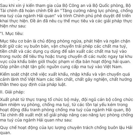
Sau khi xin ý kiến tham gia của Bộ Công an và Bộ Quốc phòng, Bộ
Tài chính đã hoàn chỉnh Đề án "Tăng cường năng lực phòng, chống
ma tuý của ngành Hải quan" và trình Chính phủ phê duyệt để triển
khai thực hiện. Đề án đã nêu cụ thể mục tiêu và các giải pháp thực
hiện như sau:
"I. Mục tiêu:
Mục tiêu cơ bản là chủ động phòng ngừa, phát hiện và ngăn chặn
bắt giữ các vụ buôn bán, vận chuyển trái phép các chất ma tuý,
tiền chất và các dụng cụ dùng để sản xuất các chất ma tuý vào
trong nước để tiêu thụ hoặc trung chuyển đi các nước ngay tại khu
vực cửa khẩu biên giới thuộc phạm vi địa bàn hoạt động hải quan.
Góp phần chặt tận gốc nguồn cung cấp ma tuý vào Việt Nam.
Kiểm soát chặt chẽ việc xuất khẩu, nhập khẩu và vận chuyển quá
cảnh lãnh thổ Việt Nam các tiền chất, chất gây nghiện, chất hướng
thần theo quy định của pháp luật.
II. Giải pháp:
Xuất phát từ thực trạng tổ chức bộ máy, đội ngũ cán bộ công chức
làm nhiệm vụ phòng, chống ma tuý, từ các tồn tại yếu kém trong
hoạt động đấu tranh phòng chống ma tuý của ngành Hải quan, Bộ
Tài chính đề xuất một số giải pháp nâng cao năng lực phòng chống
ma tuý của ngành Hải quan như sau:
Quy chế hoạt động của lực lượng chuyên trách chống buôn lậu Hải
quan.