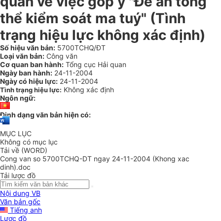
quan về việc góp ý "Đề án tổng
thể kiểm soát ma tuý" (Tình
trạng hiệu lực không xác định)
Số hiệu văn bản:
5700TCHQ/ĐT
Loại văn bản:
Công văn
Cơ quan ban hành:
Tổng cục Hải quan
Ngày ban hành:
24-11-2004
Ngày có hiệu lực:
24-11-2004
Không xác định
Tình trạng hiệu lực:
Ngôn ngữ:
Định dạng văn bản hiện có:
MỤC LỤC
Không có mục lục
Tải về (WORD)
Cong van so 5700TCHQ-DT ngay 24-11-2004 (Khong xac
dinh).doc
Tải lược đồ
Nội dung VB
Văn bản gốc
Tiếng anh
Lược đồ