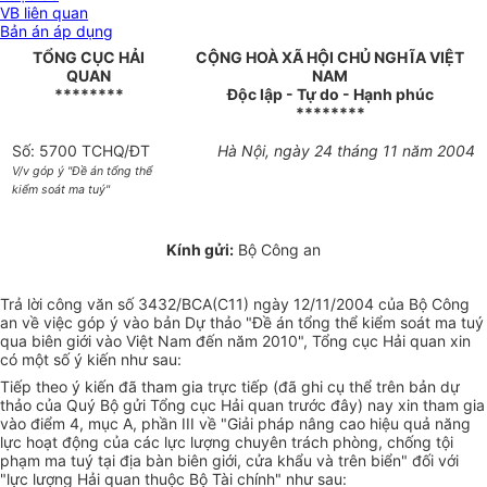
VB liên quan
Bản án áp dụng
TỔNG CỤC HẢI
CỘNG HOÀ XÃ HỘI CHỦ NGHĨA VIỆT
QUAN
NAM
********
Độc lập - Tự do - Hạnh phúc
********
Số: 5700 TCHQ/ĐT
Hà Nội, ngày 24 tháng 11 năm 2004
V/v góp ý "Đề án tổng thể
kiểm soát ma tuý"
Kính gửi:
Bộ Công an
Trả lời công văn số 3432/BCA(C11) ngày 12/11/2004 của Bộ Công
an về việc góp ý vào bản Dự thảo "Đề án tổng thể kiểm soát ma tuý
qua biên giới vào Việt Nam đến năm 2010", Tổng cục Hải quan xin
có một số ý kiến như sau:
Tiếp theo ý kiến đã tham gia trực tiếp (đã ghi cụ thể trên bản dự
thảo của Quý Bộ gửi Tổng cục Hải quan trước đây) nay xin tham gia
vào điểm 4, mục A, phần III về "Giải pháp nâng cao hiệu quả năng
lực hoạt động của các lực lượng chuyên trách phòng, chống tội
phạm ma tuý tại địa bàn biên giới, cửa khẩu và trên biển" đối với
"lực lượng Hải quan thuộc Bộ Tài chính" như sau: