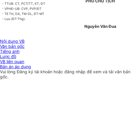
PHÓ CHỦ TỊCH
- TTUB: CT, PCT/TT, KT, ĐT
- VPHĐ-UB: CVP, PVP/ĐT
- Tổ TH, DA, TM-DL, ĐT-MT
- Lưu (ĐT-Thg).
Nguyễn Văn Đua
Nội dung VB
Văn bản gốc
Tiếng anh
Lược đồ
VB liên quan
Bản án áp dụng
Vui lòng
Đăng ký
tài khoản hoặc
đăng nhập
để xem và tải văn bản
gốc.