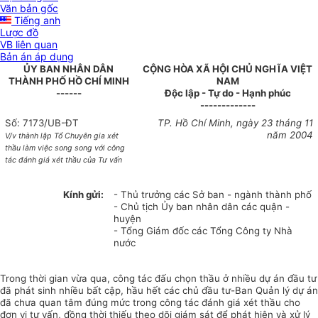
Văn bản gốc
Tiếng anh
Lược đồ
VB liên quan
Bản án áp dụng
ỦY BAN NHÂN DÂN
CỘNG HÒA XÃ HỘI CHỦ NGHĨA VIỆT
THÀNH PHỐ HỒ CHÍ MINH
NAM
------
Độc lập - Tự do - Hạnh phúc
-------------
Số: 7173/UB-ĐT
TP. Hồ Chí Minh, ngày 23 tháng 11
năm 2004
V/v thành lập Tổ Chuyên gia xét
thầu làm việc song song với công
tác đánh giá xét thầu của Tư vấn
Kính gửi:
- Thủ trưởng các Sở ban - ngành thành phố
- Chủ tịch Ủy ban nhân dân các quận -
huyện
- Tổng Giám đốc các Tổng Công ty Nhà
nước
Trong thời gian vừa qua, công tác đấu chọn thầu ở nhiều dự án đầu tư
đã phát sinh nhiều bất cập, hầu hết các chủ đầu tư-Ban Quản lý dự án
đã chưa quan tâm đúng mức trong công tác đánh giá xét thầu cho
đơn vị tư vấn, đồng thời thiếu theo dõi giám sát để phát hiện và xử lý