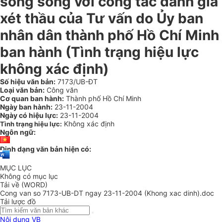
song song với công tác đánh giá
xét thầu của Tư vấn do Ủy ban
nhân dân thành phố Hồ Chí Minh
ban hành (Tình trạng hiệu lực
không xác định)
Số hiệu văn bản:
7173/UB-ĐT
Loại văn bản:
Công văn
Cơ quan ban hành:
Thành phố Hồ Chí Minh
Ngày ban hành:
23-11-2004
Ngày có hiệu lực:
23-11-2004
Không xác định
Tình trạng hiệu lực:
Ngôn ngữ:
Định dạng văn bản hiện có:
MỤC LỤC
Không có mục lục
Tải về (WORD)
Cong van so 7173-UB-DT ngay 23-11-2004 (Khong xac dinh).doc
Tải lược đồ
Nội dung VB