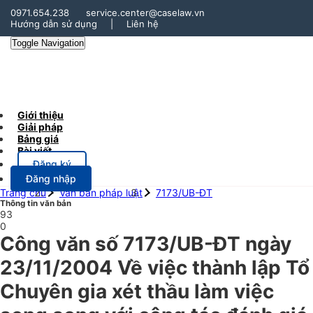
0971.654.238
service.center@caselaw.vn
Hướng dẫn sử dụng
|
Liên hệ
Toggle Navigation
Giới thiệu
Giải pháp
Bảng giá
Bài viết
Đăng ký
Đăng nhập
Trang chủ
Văn bản pháp luật
7173/UB-ĐT
Thông tin văn bản
93
0
Công văn số 7173/UB-ĐT ngày
23/11/2004 Về việc thành lập Tổ
Chuyên gia xét thầu làm việc