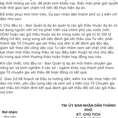
kịp thời những sai sót, để phát sinh khiếu nại, thắc mắc phải giải quyết
mất thời gian làm chậm trễ tiến độ thực hiện dự án.
Để khắc phục tình hình trên, Ủy ban nhân dân thành phố có ý kiến chỉ
đạo như sau:
1. Chủ đầu tư - Ban Quản lý dự án quản lý các gói thầu thuộc dự án có
sử dụng nguồn vốn hỗ trợ phát triển của chính phủ các nước (vốn
ODA) hoặc các gói thầu thuộc dự án trong nước có giá trị từ 100 tỷ
đồng trở lên, song song với việc đánh giá xét thầu của Tư vấn, phải
thành lập Tổ Chuyên gia xét thầu của đơn vị để đánh giá độc lập,
giám sát theo dõi công việc của Tư vấn nhằm xem xét chặt chẽ việc
lựa chọn nhà thầu trúng thầu và tạo điều kiện thuận lợi cho chủ đầu
tư trong quá trình thương thảo hoàn thiện hợp đồng sau này.
Khi cần thiết, chủ đầu tư - Ban Quản lý dự án mời thêm chuyên gia
năng lực và kinh nghiệm ở các sở - ngành khác của thành phố tham
gia Tổ chuyên gia xét thầu để hoạt động có kết quả.
2. Giao Sở Kế hoạch và Đầu tư hướng dẫn, kiểm tra việc thực hiện chỉ
đao nói trên, yêu cầu cung cấp và xem xét ý kiến của Tổ Chuyên gia
xét thầu khi thẩm định kết quả đánh giá xét thầu đối với các gói thầu
nói trên.
TM. ỦY BAN NHÂN DÂN THÀNH
PHỐ
Nơi nhận:
KT. CHỦ TỊCH
- Như trên;