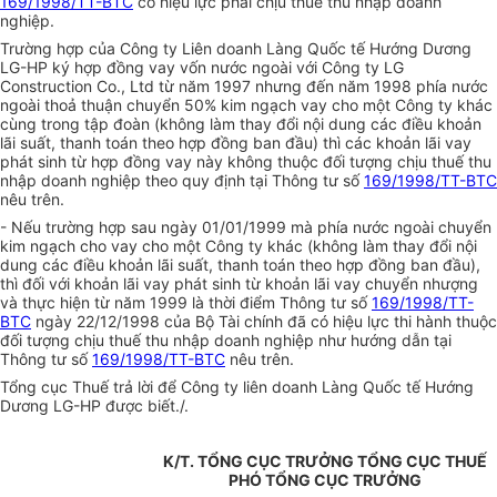
169/1998/TT-BTC
có hiệu lực phải chịu thuế thu nhập doanh
nghiệp.
Trường hợp của Công ty Liên doanh Làng Quốc tế Hướng Dương
LG-HP ký hợp đồng vay vốn nước ngoài với Công ty LG
Construction Co., Ltd từ năm 1997 nhưng đến năm 1998 phía nước
ngoài thoả thuận chuyển 50% kim ngạch vay cho một Công ty khác
cùng trong tập đoàn (không làm thay đổi nội dung các điều khoản
lãi suất, thanh toán theo hợp đồng ban đầu) thì các khoản lãi vay
phát sinh từ hợp đồng vay này không thuộc đối tượng chịu thuế thu
nhập doanh nghiệp theo quy định tại Thông tư số
169/1998/TT-BTC
nêu trên.
- Nếu trường hợp sau ngày 01/01/1999 mà phía nước ngoài chuyển
kim ngạch cho vay cho một Công ty khác (không làm thay đổi nội
dung các điều khoản lãi suất, thanh toán theo hợp đồng ban đầu),
thì đối với khoản lãi vay phát sinh từ khoản lãi vay chuyển nhượng
và thực hiện từ năm 1999 là thời điểm Thông tư số
169/1998/TT-
BTC
ngày 22/12/1998 của Bộ Tài chính đã có hiệu lực thi hành thuộc
đối tượng chịu thuế thu nhập doanh nghiệp như hướng dẫn tại
Thông tư số
169/1998/TT-BTC
nêu trên.
Tổng cục Thuế trả lời để Công ty liên doanh Làng Quốc tế Hướng
Dương LG-HP được biết./.
K/T. TỔNG CỤC TRƯỞNG TỔNG CỤC THUẾ
PHÓ TỔNG CỤC TRƯỞNG