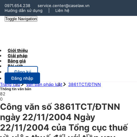
0971.654.238
service.center@caselaw.vn
Hướng dẫn sử dụng
|
Liên hệ
Toggle Navigation
Giới thiệu
Giải pháp
Bảng giá
Bài viết
Đăng ký
Đăng nhập
Trang chủ
Văn bản pháp luật
3861TCT/ĐTNN
Thông tin văn bản
82
0
Công văn số 3861TCT/ĐTNN
ngày 22/11/2004 Ngày
22/11/2004 của Tổng cục thuế