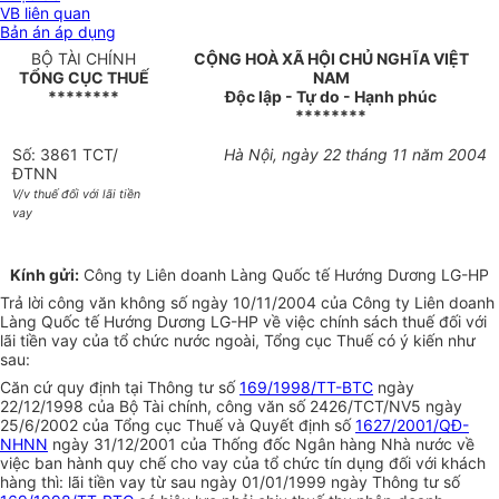
VB liên quan
Bản án áp dụng
BỘ TÀI CHÍNH
CỘNG HOÀ XÃ HỘI CHỦ NGHĨA VIỆT
TỔNG CỤC THUẾ
NAM
********
Độc lập - Tự do - Hạnh phúc
********
Số: 3861 TCT/
Hà Nội, ngày 22 tháng 11 năm 2004
ĐTNN
V/v thuế đối với lãi tiền
vay
Kính gửi:
Công ty Liên doanh Làng Quốc tế Hướng Dương LG-HP
Trả lời công văn không số ngày 10/11/2004 của Công ty Liên doanh
Làng Quốc tế Hướng Dương LG-HP về việc chính sách thuế đối với
lãi tiền vay của tổ chức nước ngoài, Tổng cục Thuế có ý kiến như
sau:
Căn cứ quy định tại Thông tư số
169/1998/TT-BTC
ngày
22/12/1998 của Bộ Tài chính, công văn số 2426/TCT/NV5 ngày
25/6/2002 của Tổng cục Thuế và Quyết định số
1627/2001/QĐ-
NHNN
ngày 31/12/2001 của Thống đốc Ngân hàng Nhà nước về
việc ban hành quy chế cho vay của tổ chức tín dụng đối với khách
hàng thì: lãi tiền vay từ sau ngày 01/01/1999 ngày Thông tư số