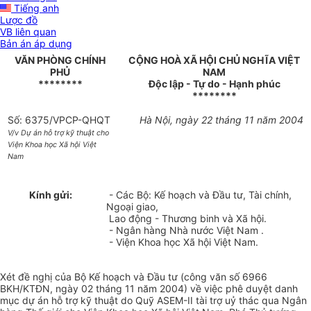
Tiếng anh
Lược đồ
VB liên quan
Bản án áp dụng
VĂN PHÒNG CHÍNH
CỘNG HOÀ XÃ HỘI CHỦ NGHĨA VIỆT
PHỦ
NAM
********
Độc lập - Tự do - Hạnh phúc
********
Số: 6375/VPCP-QHQT
Hà Nội, ngày 22 tháng 11 năm 2004
V/v Dự án hỗ trợ kỹ thuật cho
Viện Khoa học Xã hội Việt
Nam
Kính gửi:
- Các Bộ: Kế hoạch và Đầu tư, Tài chính,
Ngoại giao,
Lao động - Thương binh và Xã hội.
- Ngân hàng Nhà nước Việt Nam .
- Viện Khoa học Xã hội Việt Nam.
Xét đề nghị của Bộ Kế hoạch và Đầu tư (công văn số 6966
BKH/KTĐN, ngày 02 tháng 11 năm 2004) về việc phê duyệt danh
mục dự án hỗ trợ kỹ thuật do Quỹ ASEM-II tài trợ uỷ thác qua Ngân