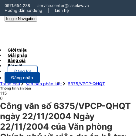
0971.654.238
service.center@caselaw.vn
Hướng dẫn sử dụng
|
Liên hệ
Toggle Navigation
Giới thiệu
Giải pháp
Bảng giá
Bài viết
Đăng ký
Đăng nhập
Trang chủ
Văn bản pháp luật
6375/VPCP-QHQT
Thông tin văn bản
115
0
Công văn số 6375/VPCP-QHQT
ngày 22/11/2004 Ngày
22/11/2004 của Văn phòng