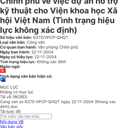
Chính phủ về việc dự án hỗ trợ
kỹ thuật cho Viện khoa học Xã
hội Việt Nam (Tình trạng hiệu
lực không xác định)
Số hiệu văn bản:
6375/VPCP-QHQT
Loại văn bản:
Công văn
Cơ quan ban hành:
Văn phòng Chính phủ
Ngày ban hành:
22-11-2004
Ngày có hiệu lực:
22-11-2004
Không xác định
Tình trạng hiệu lực:
Ngôn ngữ:
Định dạng văn bản hiện có:
MỤC LỤC
Không có mục lục
Tải về (WORD)
Cong van so 6375-VPCP-QHQT ngay 22-11-2004 (Khong xac
dinh).doc
Tải lược đồ
Nội dung VB
Văn bản gốc