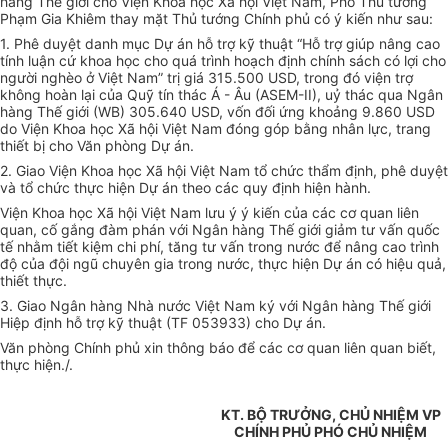
hàng Thế giới cho Viện Khoa học Xã hội Việt Nam, Phó Thủ tướng
Phạm Gia Khiêm thay mặt Thủ tướng Chính phủ có ý kiến như sau:
1. Phê duyệt danh mục Dự án hỗ trợ kỹ thuật “Hỗ trợ giúp nâng cao
tính luận cứ khoa học cho quá trình hoạch định chính sách có lợi cho
người nghèo ở Việt Nam” trị giá 315.500 USD, trong đó viện trợ
không hoàn lại của Quỹ tín thác Á - Âu (ASEM-II), uỷ thác qua Ngân
hàng Thế giới (WB) 305.640 USD, vốn đối ứng khoảng 9.860 USD
do Viện Khoa học Xã hội Việt Nam đóng góp bằng nhân lực, trang
thiết bị cho Văn phòng Dự án.
2. Giao Viện Khoa học Xã hội Việt Nam tổ chức thẩm định, phê duyệt
và tổ chức thực hiện Dự án theo các quy định hiện hành.
Viện Khoa học Xã hội Việt Nam lưu ý ý kiến của các cơ quan liên
quan, cố gắng đàm phán với Ngân hàng Thế giới giảm tư vấn quốc
tế nhằm tiết kiệm chi phí, tăng tư vấn trong nước để nâng cao trình
độ của đội ngũ chuyên gia trong nước, thực hiện Dự án có hiệu quả,
thiết thực.
3. Giao Ngân hàng Nhà nước Việt Nam ký với Ngân hàng Thế giới
Hiệp định hỗ trợ kỹ thuật (TF 053933) cho Dự án.
Văn phòng Chính phủ xin thông báo để các cơ quan liên quan biết,
thực hiện./.
KT. BỘ TRƯỞNG, CHỦ NHIỆM VP
CHÍNH PHỦ PHÓ CHỦ NHIỆM