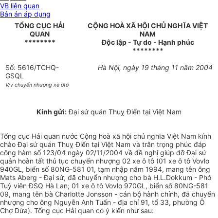
VB liên quan
Bản án áp dụng
TỔNG CỤC HẢI
CỘNG HOÀ XÃ HỘI CHỦ NGHĨA VIỆT
QUAN
NAM
********
Độc lập - Tự do - Hạnh phúc
********
Số: 5616/TCHQ-
Hà Nội, ngày 19 tháng 11 năm 2004
GSQL
V/v chuyển nhượng xe ôtô
Kính gửi:
Đại sứ quán Thuỵ Điển tại Việt Nam
Tổng cục Hải quan nước Cộng hoà xã hội chủ nghĩa Việt Nam kính
chào Đại sứ quán Thuỵ Điển tại Việt Nam và trân trọng phúc đáp
công hàm số 123/04 ngày 02/11/2004 về đề nghị giúp đỡ Đại sứ
quán hoàn tất thủ tục chuyển nhượng 02 xe ô tô (01 xe ô tô Vovlo
940GL, biển số 80NG-581 01, tạm nhập năm 1994, mang tên ông
Mats Aberg - Đại sứ, đã chuyển nhượng cho bà H.L.Dokkum - Phó
Tuỳ viên ĐSQ Hà Lan; 01 xe ô tô Vovlo 970GL, biển số 80NG-581
09, mang tên bà Charlotte Jonsson - cán bộ hành chính, đã chuyển
nhượng cho ông Nguyễn Anh Tuấn - địa chỉ 91, tổ 33, phường Ô
Chợ Dừa). Tổng cục Hải quan có ý kiến như sau: