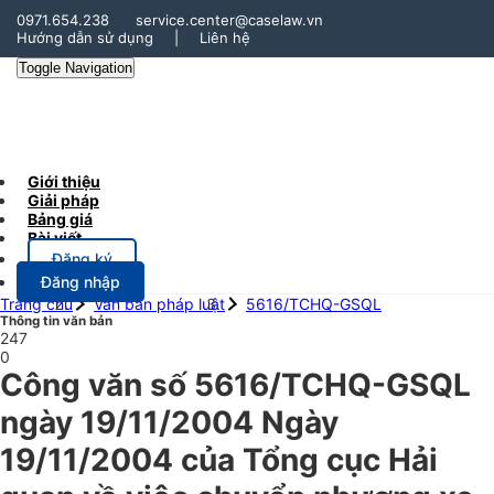
0971.654.238
service.center@caselaw.vn
Hướng dẫn sử dụng
|
Liên hệ
Toggle Navigation
Giới thiệu
Giải pháp
Bảng giá
Bài viết
Đăng ký
Đăng nhập
Trang chủ
Văn bản pháp luật
5616/TCHQ-GSQL
Thông tin văn bản
247
0
Công văn số 5616/TCHQ-GSQL
ngày 19/11/2004 Ngày
19/11/2004 của Tổng cục Hải