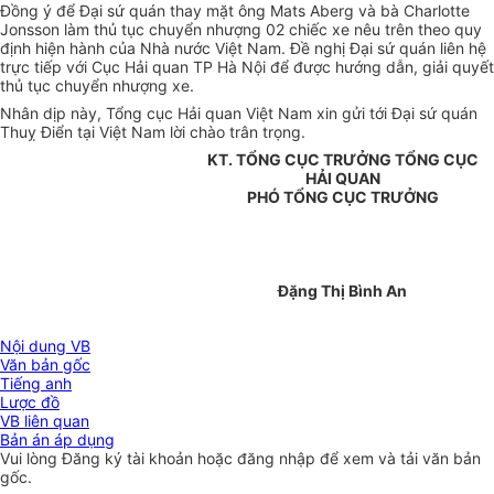
Đồng ý để Đại sứ quán thay mặt ông Mats Aberg và bà Charlotte
Jonsson làm thủ tục chuyển nhượng 02 chiếc xe nêu trên theo quy
định hiện hành của Nhà nước Việt Nam. Đề nghị Đại sứ quán liên hệ
trực tiếp với Cục Hải quan TP Hà Nội để được hướng dẫn, giải quyết
thủ tục chuyển nhượng xe.
Nhân dịp này, Tổng cục Hải quan Việt Nam xin gửi tới Đại sứ quán
Thuỵ Điển tại Việt Nam lời chào trân trọng.
KT. TỔNG CỤC TRƯỞNG TỔNG CỤC
HẢI QUAN
PHÓ TỔNG CỤC TRƯỞNG
Đặng Thị Bình An
Nội dung VB
Văn bản gốc
Tiếng anh
Lược đồ
VB liên quan
Bản án áp dụng
Vui lòng
Đăng ký
tài khoản hoặc
đăng nhập
để xem và tải văn bản
gốc.