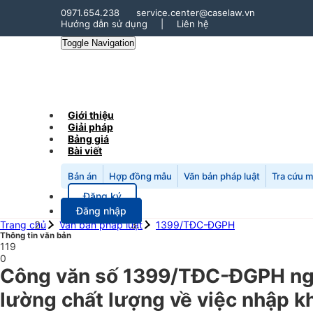
0971.654.238
service.center@caselaw.vn
Hướng dẫn sử dụng
|
Liên hệ
Toggle Navigation
Giới thiệu
Giải pháp
Bảng giá
Bài viết
Bản án
Hợp đồng mẫu
Văn bản pháp luật
Tra cứu 
Đăng ký
Đăng nhập
Trang chủ
Văn bản pháp luật
1399/TĐC-ĐGPH
Thông tin văn bản
119
0
Công văn số 1399/TĐC-ĐGPH ngà
lường chất lượng về việc nhập kh