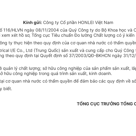
Kính gửi:
Công ty Cổ phần HONLEI Việt Nam
ố 116/HLVN ngày 08/11/2004 của Quý Công ty do Bộ Khoa học và Cô
 xem xét hồ sơ, Tổng cục Tiêu chuẩn Đo lường Chất lượng có ý kiến
ông ty thực hiện theo quy định của cơ quan nhà nước có thẩm quyề
rical I/E Co., Ltd (Trung Quốc) sản xuất và cung cấp cho Quý Công
ng theo quy định tại Quyết định số 37/2003/QĐ-BKHCN ngày 31/12/
ề quản lý chất lượng; sở hữu công nghiệp của sản phẩm sản xuất, 
 hữu công nghiệp trong quá trình sản xuất, kinh doanh.
A tại cơ quan nhà nước có thẩm quyền để đảm bảo các quy định về s
 biết.
TỔNG CỤC TRƯỞNG TỔNG C