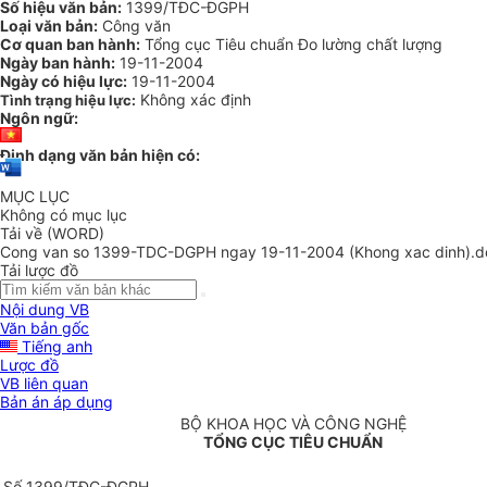
Số hiệu văn bản:
1399/TĐC-ĐGPH
Loại văn bản:
Công văn
Cơ quan ban hành:
Tổng cục Tiêu chuẩn Đo lường chất lượng
Ngày ban hành:
19-11-2004
Ngày có hiệu lực:
19-11-2004
Không xác định
Tình trạng hiệu lực:
Ngôn ngữ:
Định dạng văn bản hiện có:
MỤC LỤC
Không có mục lục
Tải về (WORD)
Cong van so 1399-TDC-DGPH ngay 19-11-2004 (Khong xac dinh).d
Tải lược đồ
Nội dung VB
Văn bản gốc
Tiếng anh
Lược đồ
VB liên quan
Bản án áp dụng
BỘ KHOA HỌC VÀ CÔNG NGHỆ
TỔNG CỤC TIÊU CHUẨN
Số 1399/TĐC-ĐGPH