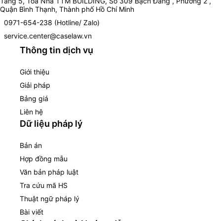
Tầng 5, Toà Nhà TTM BUILDING, Số 309 Bạch Đằng , Phường 2 ,
Quận Bình Thạnh, Thành phố Hồ Chí Minh
0971-654-238 (Hotline/ Zalo)
service.center@caselaw.vn
Thông tin dịch vụ
Giới thiệu
Giải pháp
Bảng giá
Liên hệ
Dữ liệu pháp lý
Bản án
Hợp đồng mẫu
Văn bản pháp luật
Tra cứu mã HS
Thuật ngữ pháp lý
Bài viết