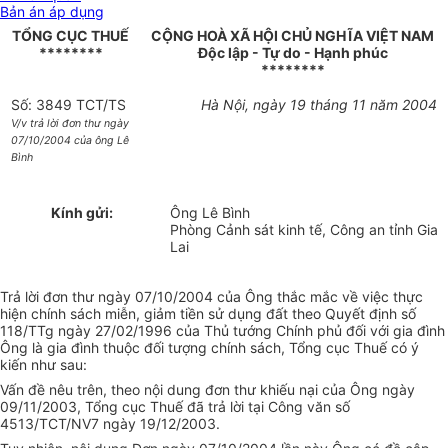
Bản án áp dụng
TỔNG CỤC THUẾ
CỘNG HOÀ XÃ HỘI CHỦ NGHĨA VIỆT NAM
********
Độc lập - Tự do - Hạnh phúc
********
Số: 3849 TCT/TS
Hà Nội, ngày 19 tháng 11 năm 2004
V/v trả lời đơn thư ngày
07/10/2004 của ông Lê
Bình
Kính gửi:
Ông Lê Bình
Phòng Cảnh sát kinh tế, Công an tỉnh Gia
Lai
Trả lời đơn thư ngày 07/10/2004 của Ông thắc mắc về việc thực
hiện chính sách miễn, giảm tiền sử dụng đất theo Quyết định số
118/TTg ngày 27/02/1996 của Thủ tướng Chính phủ đối với gia đình
Ông là gia đình thuộc đối tượng chính sách, Tổng cục Thuế có ý
kiến như sau:
Vấn đề nêu trên, theo nội dung đơn thư khiếu nại của Ông ngày
09/11/2003, Tổng cục Thuế đã trả lời tại Công văn số
4513/TCT/NV7 ngày 19/12/2003.