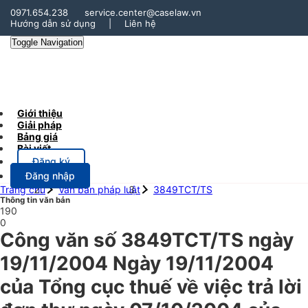
0971.654.238
service.center@caselaw.vn
Hướng dẫn sử dụng
|
Liên hệ
Toggle Navigation
Giới thiệu
Giải pháp
Bảng giá
Bài viết
Đăng ký
Đăng nhập
Trang chủ
Văn bản pháp luật
3849TCT/TS
Thông tin văn bản
190
0
Công văn số 3849TCT/TS ngày
19/11/2004 Ngày 19/11/2004
của Tổng cục thuế về việc trả lời