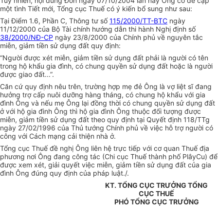
Tuy nhiên, nội dung Đơn ngày 07/10/2004 lần này Ông có đề cập
một tình Tiết mới, Tổng cục Thuế có ý kiến bổ sung như sau:
Tại Điểm 1.6, Phần C, Thông tư số
115/2000/TT-BTC
ngày
11/12/2000 của Bộ Tài chính hướng dẫn thi hành Nghị định số
38/2000/NĐ-CP
ngày 23/8/2000 của Chính phủ về nguyên tắc
miễn, giảm tiền sử dụng đất quy định:
“Người được xét miễn, giảm tiền sử dụng đất phải là người có tên
trong hộ khẩu gia đình, có chung quyền sử dụng đất hoặc là người
được giao đất...”.
Căn cứ quy định nêu trên, trường hợp mẹ đẻ Ông là vợ liệt sĩ đang
hưởng trợ cấp nuôi dưỡng hàng tháng, có chung hộ khẩu với gia
đình Ông và nếu mẹ Ông lại đồng thời có chung quyền sử dụng đất
ở với hộ gia đình Ông thì hộ gia đình Ông thuộc đối tượng được
miễn, giảm tiền sử dụng đất theo quy định tại Quyết định 118/TTg
ngày 27/02/1996 của Thủ tướng Chính phủ về việc hỗ trợ người có
công với Cách mạng cải thiện nhà ở.
Tổng cục Thuế đề nghị Ông liên hệ trực tiếp với cơ quan Thuế địa
phương nơi Ông đang công tác (Chi cục Thuế thành phố PlâyCu) để
được xem xét, giải quyết việc miễn, giảm tiền sử dụng đất của gia
đình Ông đúng quy định của pháp luật./.
KT. TỔNG CỤC TRƯỞNG TỔNG
CỤC THUẾ
PHÓ TỔNG CỤC TRƯỞNG