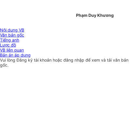
Phạm Duy Khương
Nội dung VB
Văn bản gốc
Tiếng anh
Lược đồ
VB liên quan
Bản án áp dụng
Vui lòng
Đăng ký
tài khoản hoặc
đăng nhập
để xem và tải văn bản
gốc.