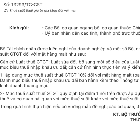
Số: 13293/TC-CST
V/v Thuế suất thuế giá trị gia tăng đối với malt
Kính gửi:
- Các Bộ, cơ quan ngang bộ, cơ quan thuộc Chí
- Uỷ ban nhân dân các tỉnh, thành phố trực thu
Bộ Tài chính nhận được kiến nghị của doanh nghiệp và một số Bộ, ng
suất GTGT đối với mặt hàng malt như sau:
Căn cứ Luật thuế GTGT; Luật sửa đổi, bổ sung một số điều của Lu
mục biểu thuế nhập khẩu ưu đãi; căn cứ tình hình thực tiễn và ý k
1- áp dụng mức thuế suất thuế GTGT 10% đối với mặt hàng malt (b
Danh mục biểu thuế nhập khẩu ưu đãi ban hành kèm theo Thông tư 
kinh doanh thương mại.
2- Mức thuế suất thuế GTGT quy định tại điểm 1 nói trên được áp 
thuế và cơ quan hải quan với mức thuế suất khác với mức thuế suất 
Trong quá trình thực hiện nếu có vướng mắc đề nghị các cơ quan, đơn
KT. BỘ TRƯ
THỨ