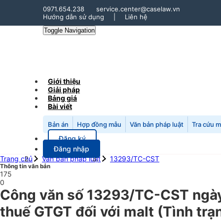
0971.654.238
service.center@caselaw.vn
Hướng dẫn sử dụng
|
Liên hệ
Toggle Navigation
Giới thiệu
Giải pháp
Bảng giá
Bài viết
Bản án
Hợp đồng mẫu
Văn bản pháp luật
Tra cứu 
Đăng ký
Đăng nhập
Trang chủ
Văn bản pháp luật
13293/TC-CST
Thông tin văn bản
175
0
Công văn số 13293/TC-CST ngày 
thuế GTGT đối với malt (Tình trạ