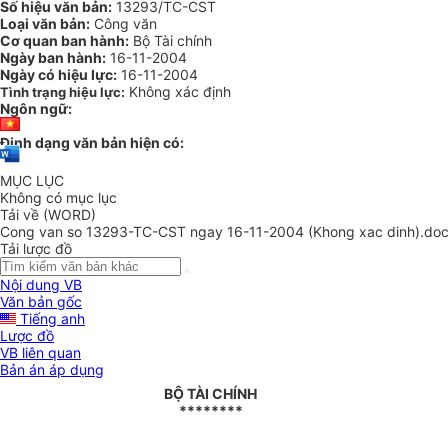
Số hiệu văn bản:
13293/TC-CST
Loại văn bản:
Công văn
Cơ quan ban hành:
Bộ Tài chính
Ngày ban hành:
16-11-2004
Ngày có hiệu lực:
16-11-2004
Không xác định
Tình trạng hiệu lực:
Ngôn ngữ:
Định dạng văn bản hiện có:
MỤC LỤC
Không có mục lục
Tải về (WORD)
Cong van so 13293-TC-CST ngay 16-11-2004 (Khong xac dinh).do
Tải lược đồ
Nội dung VB
Văn bản gốc
Tiếng anh
Lược đồ
VB liên quan
Bản án áp dụng
BỘ TÀI CHÍNH
********