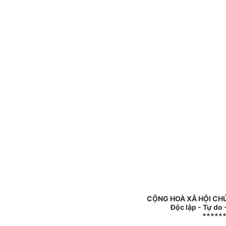
c
CỘNG HOÀ XÃ HỘI CH
Độc lập - Tự do
*****