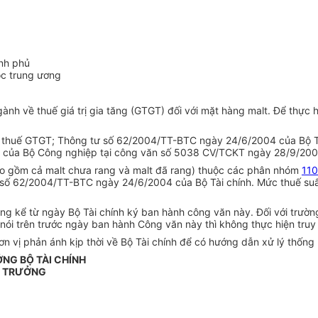
nh phủ
ộc trung ương
ành về thuế giá trị gia tăng (GTGT) đối với mặt hàng malt. Để thực 
ật thuế GTGT; Thông tư số 62/2004/TT-BTC ngày 24/6/2004 của Bộ T
iến của Bộ Công nghiệp tại công văn số 5038 CV/TCKT ngày 28/9/200
ao gồm cả malt chưa rang và malt đã rang) thuộc các phân nhóm
110
số 62/2004/TT-BTC ngày 24/6/2004 của Bộ Tài chính. Mức thuế suất
dụng kể từ ngày Bộ Tài chính ký ban hành công văn này. Đối với tr
nói trên trước ngày ban hành Công văn này thì không thực hiện truy 
 vị phản ánh kịp thời về Bộ Tài chính để có hướng dẫn xử lý thống n
ỞNG BỘ TÀI CHÍNH
 TRƯỞNG