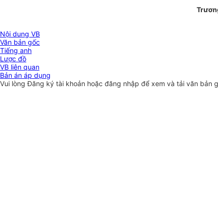
Trươn
Nội dung VB
Văn bản gốc
Tiếng anh
Lược đồ
VB liên quan
Bản án áp dụng
Vui lòng
Đăng ký
tài khoản hoặc
đăng nhập
để xem và tải văn bản 