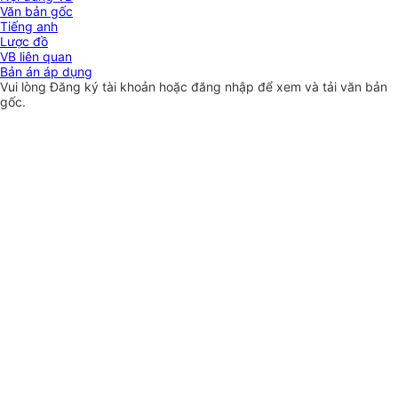
Văn bản gốc
Tiếng anh
Lược đồ
VB liên quan
Bản án áp dụng
Vui lòng
Đăng ký
tài khoản hoặc
đăng nhập
để xem và tải văn bản
gốc.