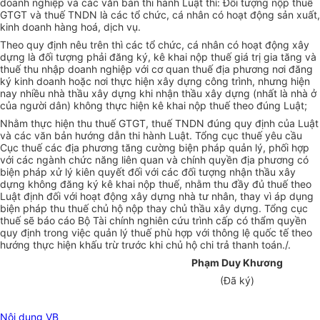
doanh nghiệp và các văn bản thi hành Luật thì: Đối tượng nộp thuế
GTGT và thuế TNDN là các tổ chức, cá nhân có hoạt động sản xuất,
kinh doanh hàng hoá, dịch vụ.
Theo quy định nêu trên thì các tổ chức, cá nhân có hoạt động xây
dựng là đối tượng phải đăng ký, kê khai nộp thuế giá trị gia tăng và
thuế thu nhập doanh nghiệp với cơ quan thuế địa phương nơi đăng
ký kinh doanh hoặc nơi thực hiện xây dựng công trình, nhưng hiện
nay nhiều nhà thầu xây dựng khi nhận thầu xây dựng (nhất là nhà ở
của người dân) không thực hiện kê khai nộp thuế theo đúng Luật;
Nhằm thực hiện thu thuế GTGT, thuế TNDN đúng quy định của Luật
và các văn bản hướng dẫn thi hành Luật. Tổng cục thuế yêu cầu
Cục thuế các địa phương tăng cường biện pháp quản lý, phối hợp
với các ngành chức năng liên quan và chính quyền địa phương có
biện pháp xử lý kiên quyết đối với các đối tượng nhận thầu xây
dựng không đăng ký kê khai nộp thuế, nhằm thu đầy đủ thuế theo
Luật định đối với hoạt động xây dựng nhà tư nhân, thay vì áp dụng
biện pháp thu thuế chủ hộ nộp thay chủ thầu xây dựng. Tổng cục
thuế sẽ báo cáo Bộ Tài chính nghiên cứu trình cấp có thẩm quyền
quy định trong việc quản lý thuế phù hợp với thông lệ quốc tế theo
hướng thực hiện khấu trừ trước khi chủ hộ chi trả thanh toán./.
Phạm Duy Khương
(Đã ký)
Nội dung VB