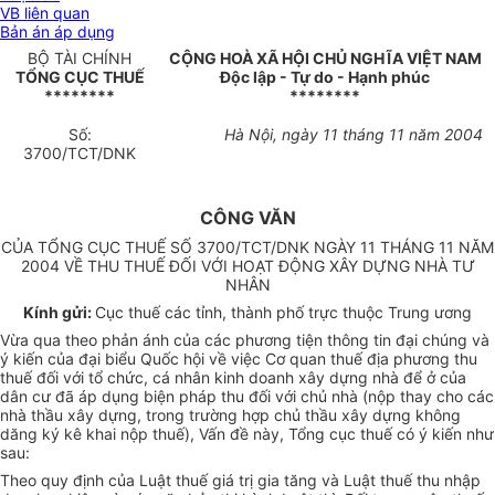
VB liên quan
Bản án áp dụng
BỘ TÀI CHÍNH
CỘNG HOÀ XÃ HỘI CHỦ NGHĨA VIỆT NAM
TỔNG CỤC THUẾ
Độc lập - Tự do - Hạnh phúc
********
********
Số:
Hà Nội, ngày 11 tháng 11 năm 2004
3700/TCT/DNK
CÔNG VĂN
CỦA TỔNG CỤC THUẾ SỐ 3700/TCT/DNK NGÀY 11 THÁNG 11 NĂM
2004 VỀ THU THUẾ ĐỐI VỚI HOẠT ĐỘNG XÂY DỰNG NHÀ TƯ
NHÂN
Kính gửi:
Cục thuế các tỉnh, thành phố trực thuộc Trung ương
Vừa qua theo phản ánh của các phương tiện thông tin đại chúng và
ý kiến của đại biểu Quốc hội về việc Cơ quan thuế địa phương thu
thuế đối với tổ chức, cá nhân kinh doanh xây dựng nhà để ở của
dân cư đã áp dụng biện pháp thu đối với chủ nhà (nộp thay cho các
nhà thầu xây dựng, trong trường hợp chủ thầu xây dựng không
dăng ký kê khai nộp thuế), Vấn đề này, Tổng cục thuế có ý kiến như
sau:
Theo quy định của Luật thuế giá trị gia tăng và Luật thuế thu nhập