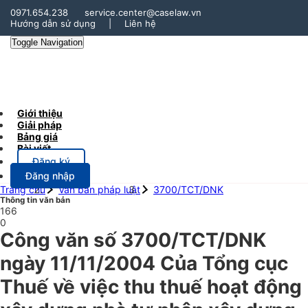
0971.654.238
service.center@caselaw.vn
Hướng dẫn sử dụng
|
Liên hệ
Toggle Navigation
Giới thiệu
Giải pháp
Bảng giá
Bài viết
Đăng ký
Đăng nhập
Trang chủ
Văn bản pháp luật
3700/TCT/DNK
Thông tin văn bản
166
0
Công văn số 3700/TCT/DNK
ngày 11/11/2004 Của Tổng cục
Thuế về việc thu thuế hoạt động