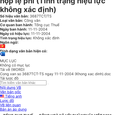
nộp lệ phí (Tình trạng hiệu lực
không xác định)
Số hiệu văn bản:
3687TCT/TS
Loại văn bản:
Công văn
Cơ quan ban hành:
Tổng cục Thuế
Ngày ban hành:
11-11-2004
Ngày có hiệu lực:
11-11-2004
Không xác định
Tình trạng hiệu lực:
Ngôn ngữ:
Định dạng văn bản hiện có:
MỤC LỤC
Không có mục lục
Tải về (WORD)
Cong van so 3687TCT-TS ngay 11-11-2004 (Khong xac dinh).doc
Tải lược đồ
Nội dung VB
Văn bản gốc
Tiếng anh
Lược đồ
VB liên quan
Bản án áp dụng