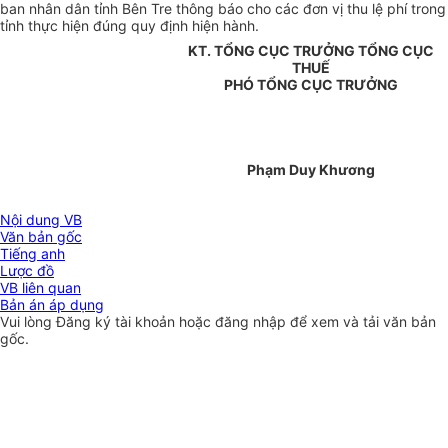
ban nhân dân tỉnh Bên Tre thông báo cho các đơn vị thu lệ phí trong
tỉnh thực hiện đúng quy định hiện hành.
KT. TỔNG CỤC TRƯỞNG TỔNG CỤC
THUẾ
PHÓ TỔNG CỤC TRƯỞNG
Phạm Duy Khương
Nội dung VB
Văn bản gốc
Tiếng anh
Lược đồ
VB liên quan
Bản án áp dụng
Vui lòng
Đăng ký
tài khoản hoặc
đăng nhập
để xem và tải văn bản
gốc.