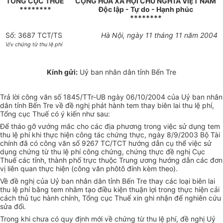
TỔNG CỤC THUẾ
CỘNG HOÀ XÃ HỘI CHỦ NGHĨA VIỆT NAM
********
Độc lập - Tự do - Hạnh phúc
********
Số: 3687 TCT/TS
Hà Nội, ngày 11 tháng 11 năm 2004
V/v chứng từ thu lệ phí
Kính gửi:
Uỷ ban nhân dân tỉnh Bến Tre
Trả lời công văn số 1845/TTr-UB ngày 06/10/2004 của Uỷ ban nhân
dân tỉnh Bến Tre về đề nghị phát hành tem thay biên lai thu lệ phí,
Tổng cục Thuế có ý kiến như sau:
Để tháo gỡ vướng mắc cho các địa phương trong việc sử dụng tem
thu lệ phí khi thực hiện công tác chứng thực, ngày 8/9/2003 Bộ Tài
chính đã có công văn số 9267 TC/TCT hướng dẫn cụ thể việc sử
dụng chứng từ thu lệ phí công chứng, chứng thực đề nghị Cục
Thuế các tỉnh, thành phố trực thuộc Trung ương hướng dẫn các đơn
vị liên quan thực hiện (công văn phôtô đính kèm theo).
Về đề nghị của Uỷ ban nhân dân tỉnh Bến Tre thay các loại biên lai
thu lệ phí bằng tem nhằm tạo điều kiện thuận lợi trong thực hiện cải
cách thủ tục hành chính, Tổng cục Thuế xin ghi nhận để nghiên cứu
sửa đổi.
Trong khi chưa có quy định mới về chứng từ thu lệ phí, đề nghị Uỷ