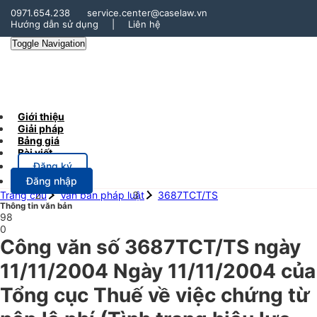
0971.654.238
service.center@caselaw.vn
Hướng dẫn sử dụng
|
Liên hệ
Toggle Navigation
Giới thiệu
Giải pháp
Bảng giá
Bài viết
Đăng ký
Đăng nhập
Trang chủ
Văn bản pháp luật
3687TCT/TS
Thông tin văn bản
98
0
Công văn số 3687TCT/TS ngày
11/11/2004 Ngày 11/11/2004 của
Tổng cục Thuế về việc chứng từ