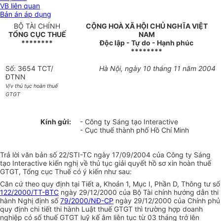
VB liên quan
Bản án áp dụng
BỘ TÀI CHÍNH
CỘNG HOÀ XÃ HỘI CHỦ NGHĨA VIỆT
TỔNG CỤC THUẾ
NAM
********
Độc lập - Tự do - Hạnh phúc
********
Số: 3654 TCT/
Hà Nội, ngày 10 tháng 11 năm 2004
ĐTNN
V/v thủ tục hoàn thuế
GTGT
Kính gửi:
- Công ty Sáng tạo Interactive
- Cục thuế thành phố Hồ Chí Minh
Trả lời văn bản số 22/STI-TC ngày 17/09/2004 của Công ty Sáng
tạo Interactive kiến nghị về thủ tục giải quyết hồ sơ xin hoàn thuế
GTGT, Tổng cục Thuế có ý kiến như sau:
Căn cứ theo quy định tại Tiết a, Khoản 1, Mục I, Phần D, Thông tư số
122/2000/TT-BTC
ngày 29/12/2000 của Bộ Tài chính hướng dẫn thi
hành Nghị định số
79/2000/NĐ-CP
ngày 29/12/2000 của Chính phủ
quy định chi tiết thi hành Luật thuế GTGT thì trường hợp doanh
nghiệp có số thuế GTGT luỹ kế âm liên tục từ 03 tháng trở lên