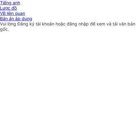
Tiếng anh
Lược đồ
VB liên quan
Bản án áp dụng
Vui lòng
Đăng ký
tài khoản hoặc
đăng nhập
để xem và tải văn bản
gốc.