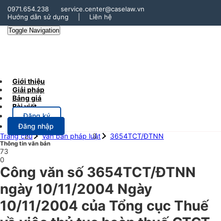
0971.654.238
service.center@caselaw.vn
Hướng dẫn sử dụng
|
Liên hệ
Toggle Navigation
Giới thiệu
Giải pháp
Bảng giá
Bài viết
Đăng ký
Đăng nhập
Trang chủ
Văn bản pháp luật
3654TCT/ĐTNN
Thông tin văn bản
73
0
Công văn số 3654TCT/ĐTNN
ngày 10/11/2004 Ngày
10/11/2004 của Tổng cục Thuế