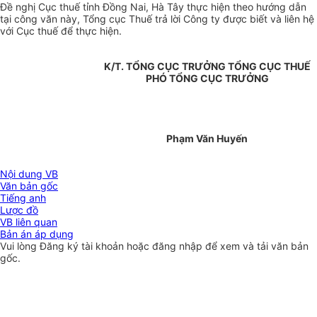
Đề nghị Cục thuế tỉnh Đồng Nai, Hà Tây thực hiện theo hướng dẫn
tại công văn này, Tổng cục Thuế trả lời Công ty được biết và liên hệ
với Cục thuế để thực hiện.
K/T. TỔNG CỤC TRƯỞNG TỔNG CỤC THUẾ
PHÓ TỔNG CỤC TRƯỞNG
Phạm Văn Huyến
Nội dung VB
Văn bản gốc
Tiếng anh
Lược đồ
VB liên quan
Bản án áp dụng
Vui lòng
Đăng ký
tài khoản hoặc
đăng nhập
để xem và tải văn bản
gốc.