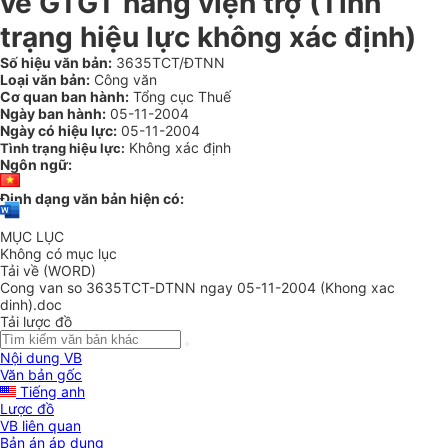
về GTGT hàng viện trợ (Tình
trạng hiệu lực không xác định)
Số hiệu văn bản:
3635TCT/ĐTNN
Loại văn bản:
Công văn
Cơ quan ban hành:
Tổng cục Thuế
Ngày ban hành:
05-11-2004
Ngày có hiệu lực:
05-11-2004
Không xác định
Tình trạng hiệu lực:
Ngôn ngữ:
Định dạng văn bản hiện có:
MỤC LỤC
Không có mục lục
Tải về (WORD)
Cong van so 3635TCT-DTNN ngay 05-11-2004 (Khong xac
dinh).doc
Tải lược đồ
Nội dung VB
Văn bản gốc
Tiếng anh
Lược đồ
VB liên quan
Bản án áp dụng