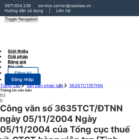
0971.654.238
service.center@caselaw.vn
Hướng dẫn sử dụng
|
Liên hệ
Toggle Navigation
Giới thiệu
Giải pháp
Bảng giá
Bài viết
Đăng ký
Đăng nhập
Trang chủ
Văn bản pháp luật
3635TCT/ĐTNN
Thông tin văn bản
93
0
Công văn số 3635TCT/ĐTNN
ngày 05/11/2004 Ngày
05/11/2004 của Tổng cục thuế