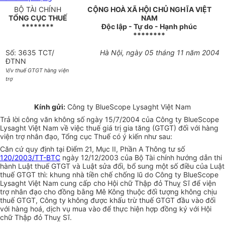
BỘ TÀI CHÍNH
CỘNG HOÀ XÃ HỘI CHỦ NGHĨA VIỆT
TỔNG CỤC THUẾ
NAM
********
Độc lập - Tự do - Hạnh phúc
********
Số: 3635 TCT/
Hà Nội, ngày 05 tháng 11 năm 2004
ĐTNN
V/v thuế GTGT hàng viện
trợ
Kính gửi:
Công ty BlueScope Lysaght Việt Nam
Trả lời công văn không số ngày 15/7/2004 của Công ty BlueScope
Lysaght Việt Nam về việc thuế giá trị gia tăng (GTGT) đối với hàng
viện trợ nhân đạo, Tổng cục Thuế có ý kiến như sau:
Căn cứ quy định tại Điểm 21, Mục II, Phần A Thông tư số
120/2003/TT-BTC
ngày 12/12/2003 của Bộ Tài chính hướng dẫn thi
hành Luật thuế GTGT và Luật sửa đổi, bổ sung một số điều của Luật
thuế GTGT thì: khung nhà tiền chế chống lũ do Công ty BlueScope
Lysaght Việt Nam cung cấp cho Hội chữ Thập đỏ Thuỵ Sĩ để viện
trợ nhân đạo cho đồng bằng Mê Kông thuộc đối tượng không chịu
thuế GTGT, Công ty không được khấu trừ thuế GTGT đầu vào đối
với hàng hoá, dịch vụ mua vào để thực hiện hợp đồng ký với Hội
chữ Thập đỏ Thuỵ Sĩ.