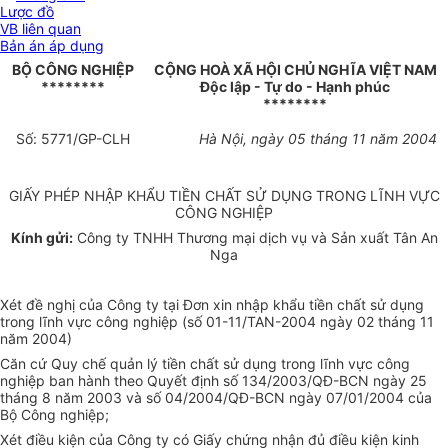
Lược đồ
VB liên quan
Bản án áp dụng
BỘ CÔNG NGHIỆP
CỘNG HOÀ XÃ HỘI CHỦ NGHĨA VIỆT NAM
********
Độc lập - Tự do - Hạnh phúc
********
Số: 5771/GP-CLH
Hà Nội, ngày 05 tháng 11 năm 2004
GIẤY PHÉP NHẬP KHẨU TIỀN CHẤT SỬ DỤNG TRONG LĨNH VỰC
CÔNG NGHIỆP
Kính gửi:
Công ty TNHH Thương mại dịch vụ và Sản xuất Tân An
Nga
Xét đề nghị của Công ty tại Đơn xin nhập khẩu tiền chất sử dụng
trong lĩnh vực công nghiệp (số 01-11/TAN-2004 ngày 02 tháng 11
năm 2004)
Căn cứ Quy chế quản lý tiền chất sử dụng trong lĩnh vực công
nghiệp ban hành theo Quyết định số 134/2003/QĐ-BCN ngày 25
tháng 8 năm 2003 và số 04/2004/QĐ-BCN ngày 07/01/2004 của
Bộ Công nghiệp;
Xét điều kiện của Công ty có Giấy chứng nhận đủ điều kiện kinh