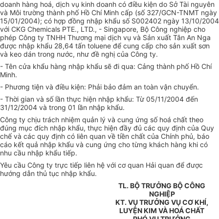
doanh hàng hoá, dịch vụ kinh doanh có điều kiện do Sở Tài nguyên
và Môi trường thành phố Hồ Chí Minh cấp (số 327/GCN-TNMT ngày
15/01/2004); có hợp đồng nhập khẩu số S002402 ngày 13/10/2004
với CKG Chemicals PTE., LTD., - Singapore, Bộ Công nghiệp cho
phép Công ty TNHH Thương mại dịch vụ và Sản xuất Tân An Nga
được nhập khẩu 28,64 tấn toluene để cung cấp cho sản xuất sơn
và keo dán trong nước, như đề nghị của Công ty.
- Tên cửa khẩu hàng nhập khẩu sẽ đi qua: Cảng thành phố Hồ Chí
Minh.
- Phương tiện và điều kiện: Phải bảo đảm an toàn vận chuyển.
- Thời gian và số lần thực hiện nhập khẩu: Từ 05/11/2004 đến
31/12/2004 và trong 01 lần nhập khẩu.
Công ty chịu trách nhiệm quản lý và cung ứng số hoá chất theo
đúng mục đích nhập khẩu, thực hiện đầy đủ các quy định của Quy
chế và các quy định có liên quan về tiền chất của Chính phủ, báo
cáo kết quả nhập khẩu và cung ứng cho từng khách hàng khi có
nhu cầu nhập khẩu tiếp.
Yêu cầu Công ty trực tiếp liên hệ với cơ quan Hải quan để được
hướng dẫn thủ tục nhập khẩu.
TL. BỘ TRƯỞNG BỘ CÔNG
NGHIỆP
KT. VỤ TRƯỞNG VỤ CƠ KHÍ,
LUYỆN KIM VÀ HOÁ CHẤT
PHÓ VỤ TRƯỞNG