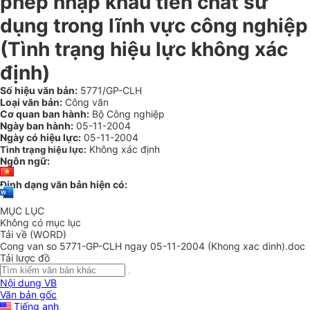
phép nhập khẩu tiền chất sử
dụng trong lĩnh vực công nghiệp
(Tình trạng hiệu lực không xác
định)
Số hiệu văn bản:
5771/GP-CLH
Loại văn bản:
Công văn
Cơ quan ban hành:
Bộ Công nghiệp
Ngày ban hành:
05-11-2004
Ngày có hiệu lực:
05-11-2004
Không xác định
Tình trạng hiệu lực:
Ngôn ngữ:
Định dạng văn bản hiện có:
MỤC LỤC
Không có mục lục
Tải về (WORD)
Cong van so 5771-GP-CLH ngay 05-11-2004 (Khong xac dinh).doc
Tải lược đồ
Nội dung VB
Văn bản gốc
Tiếng anh