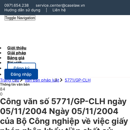
0971.654.238
service.center@caselaw.vn
Hướng dẫn sử dụng
|
Liên hệ
Toggle Navigation
Giới thiệu
Giải pháp
Bảng giá
Bài viết
Đăng ký
Đăng nhập
Trang chủ
Văn bản pháp luật
5771/GP-CLH
Thông tin văn bản
84
0
Công văn số 5771/GP-CLH ngày
05/11/2004 Ngày 05/11/2004
của Bộ Công nghiệp về việc giấy