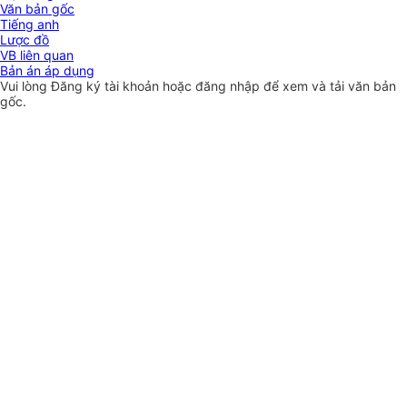
Văn bản gốc
Tiếng anh
Lược đồ
VB liên quan
Bản án áp dụng
Vui lòng
Đăng ký
tài khoản hoặc
đăng nhập
để xem và tải văn bản
gốc.