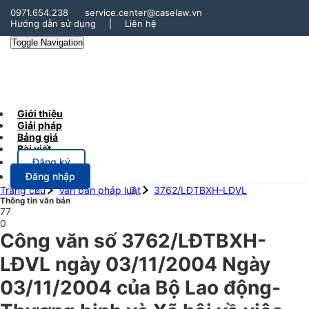
0971.654.238
service.center@caselaw.vn
Hướng dẫn sử dụng
|
Liên hệ
Toggle Navigation
Giới thiệu
Giải pháp
Bảng giá
Bài viết
Đăng ký
Đăng nhập
Trang chủ
Văn bản pháp luật
3762/LĐTBXH-LĐVL
Thông tin văn bản
77
0
Công văn số 3762/LĐTBXH-
LĐVL ngày 03/11/2004 Ngày
03/11/2004 của Bộ Lao động-