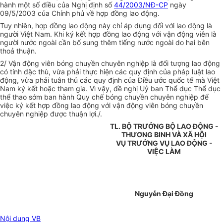
hành một số điều của Nghị định số
44/2003/NĐ-CP
ngày
09/5/2003 của Chính phủ về hợp đồng lao động.
Tuy nhiên, hợp đồng lao động này chỉ áp dụng đối với lao động là
người Việt Nam. Khi ký kết hợp đồng lao động với vận động viên là
người nước ngoài cần bổ sung thêm tiếng nước ngoài do hai bên
thoả thuận.
2/ Vận động viên bóng chuyền chuyên nghiệp là đối tượng lao động
có tính đặc thù, vừa phải thực hiện các quy định của pháp luật lao
động, vừa phải tuân thủ các quy định của Điều ước quốc tế mà Việt
Nam ký kết hoặc tham gia. Vì vậy, đề nghị Uỷ ban Thể dục Thể dục
thể thao sớm ban hành Quy chế bóng chuyền chuyên nghiệp để
việc ký kết hợp đồng lao động với vận động viên bóng chuyền
chuyên nghiệp được thuận lợi./.
TL. BỘ TRƯỞNG BỘ LAO ĐỘNG -
THƯƠNG BINH VÀ XÃ HỘI
VỤ TRƯỞNG VỤ LAO ĐỘNG -
VIỆC LÀM
Nguyễn Đại Đồng
Nội dung VB