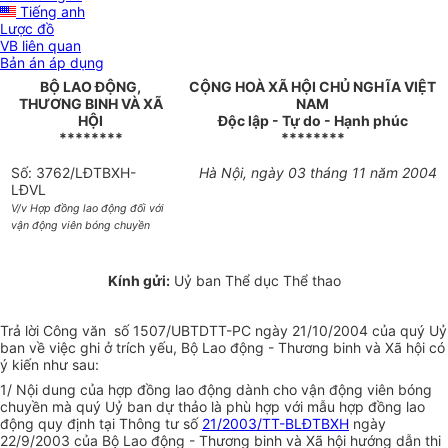
Tiếng anh
Lược đồ
VB liên quan
Bản án áp dụng
BỘ LAO ĐỘNG,
CỘNG HOÀ XÃ HỘI CHỦ NGHĨA VIỆT
THƯƠNG BINH VÀ XÃ
NAM
HỘI
Độc lập - Tự do - Hạnh phúc
********
********
Số: 3762/LĐTBXH-
Hà Nội, ngày 03 tháng 11 năm 2004
LĐVL
V/v Hợp đồng lao động đối với
vận động viên bóng chuyền
Kính gửi:
Uỷ ban Thể dục Thể thao
Trả lời Công văn số 1507/UBTDTT-PC ngày 21/10/2004 của quý Uỷ
ban về việc ghi ở trích yếu, Bộ Lao động - Thương binh và Xã hội có
ý kiến như sau:
1/ Nội dung của hợp đồng lao động dành cho vận động viên bóng
chuyền mà quý Uỷ ban dự thảo là phù hợp với mẫu hợp đồng lao
động quy định tại Thông tư số
21/2003/TT-BLĐTBXH
ngày
22/9/2003 của Bộ Lao động - Thương binh và Xã hội hướng dẫn thi