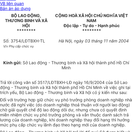
VB liên quan
Bản án áp dụng
BỘ LAO ĐỘNG,
CỘNG HOÀ XÃ HỘI CHỦ NGHĨA VIỆT
THƯƠNG BINH VÀ XÃ
NAM
HỘI
Độc lập - Tự do - Hạnh phúc
********
********
Số: 3754/LĐTBXH-TL
Hà Nội, ngày 03 tháng 11 năm 2004
V/v Phụ cấp chức vụ
Kính gửi:
Sở Lao động - Thương binh và Xã hội thành phố Hồ Chí
Minh
Trả lời công văn số 3517/LĐTBXH-LĐ ngày 16/9/2004 của Sở Lao
động - Thương binh và Xã hội thành phố Hồ Chí Minh về việc ghi tại
trích yếu, Bộ Lao động - Thương binh và Xã hội có ý kiến như sau:
Đối với trường hợp giữ chức vụ phó trưởng phòng doanh nghiệp nhà
nước đã nghỉ việc (do doanh nghiệp thoả thuận với người lao động)
chờ giải quyết chế độ lao động dôi dư, nhưng chưa có quyết định
miễn nhiệm chức vụ phó trưởng phòng và vẫn thuộc danh sách trả
lương của doanh nghiệp, khi doanh nghiệp thay đổi hạng thì hưởng
mức phụ cấp chức vụ lãnh đạo theo hạng mới của doanh nghiệp.