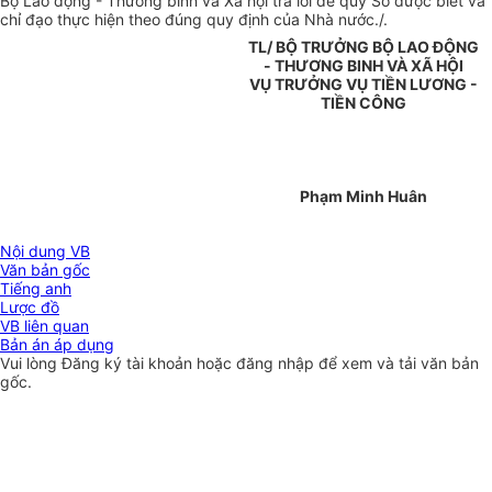
Bộ Lao động - Thương binh và Xã hội trả lời để quý Sở được biết và
chỉ đạo thực hiện theo đúng quy định của Nhà nước./.
TL/ BỘ TRƯỞNG BỘ LAO ĐỘNG
- THƯƠNG BINH VÀ XÃ HỘI
VỤ TRƯỞNG VỤ TIỀN LƯƠNG -
TIỀN CÔNG
Phạm Minh Huân
Nội dung VB
Văn bản gốc
Tiếng anh
Lược đồ
VB liên quan
Bản án áp dụng
Vui lòng
Đăng ký
tài khoản hoặc
đăng nhập
để xem và tải văn bản
gốc.