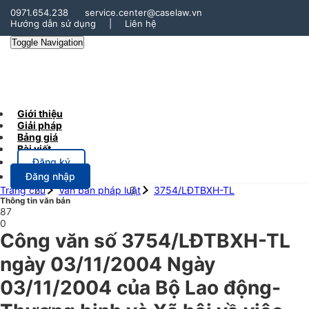
0971.654.238
service.center@caselaw.vn
Hướng dẫn sử dụng
|
Liên hệ
Toggle Navigation
Giới thiệu
Giải pháp
Bảng giá
Bài viết
Đăng ký
Đăng nhập
Trang chủ
Văn bản pháp luật
3754/LĐTBXH-TL
Thông tin văn bản
87
0
Công văn số 3754/LĐTBXH-TL
ngày 03/11/2004 Ngày
03/11/2004 của Bộ Lao động-