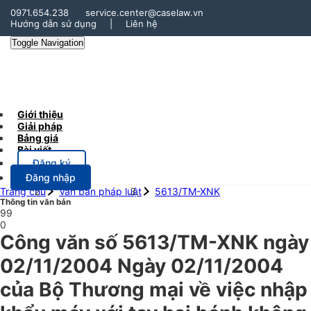
0971.654.238
service.center@caselaw.vn
Hướng dẫn sử dụng
|
Liên hệ
Toggle Navigation
Giới thiệu
Giải pháp
Bảng giá
Bài viết
Đăng ký
Đăng nhập
Trang chủ
Văn bản pháp luật
5613/TM-XNK
Thông tin văn bản
99
0
Công văn số 5613/TM-XNK ngày
02/11/2004 Ngày 02/11/2004
của Bộ Thương mại về việc nhập