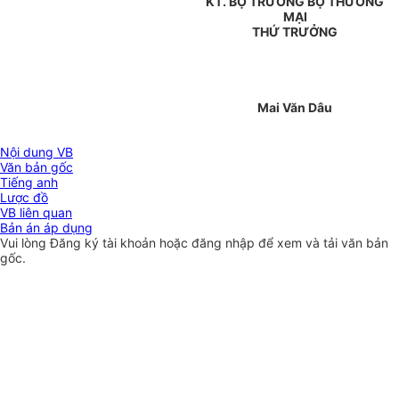
KT. BỘ TRƯỞNG BỘ THƯƠNG
MẠI
THỨ TRƯỞNG
Mai Văn Dâu
Nội dung VB
Văn bản gốc
Tiếng anh
Lược đồ
VB liên quan
Bản án áp dụng
Vui lòng
Đăng ký
tài khoản hoặc
đăng nhập
để xem và tải văn bản
gốc.