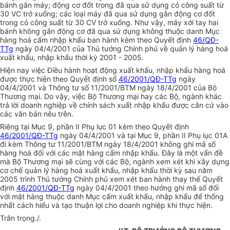
bánh gắn máy; động cơ đốt trong đã qua sử dụng có công suất từ
30 VC trở xuống; các loại máy đã qua sử dụng gắn động cơ đốt
trong có công suất từ 30 CV trở xuống. Như vậy, máy xới tay hai
bánh không gắn động cơ đã qua sử dụng không thuộc danh Mục
hàng hoá cấm nhập khẩu ban hành kèm theo Quyết định
46/QĐ-
TTg
ngày 04/4/2001 của Thủ tướng Chính phủ về quản lý hàng hoá
xuất khẩu, nhập khẩu thời kỳ 2001 - 2005.
Hiện nay việc Điều hành hoạt động xuất khẩu, nhập khẩu hàng hoá
được thực hiện theo Quyết định số
46/2001/QĐ-TTg
ngày
04/4/2001 và Thông tư số 11/2001/BTM ngày 18/4/2001 của Bộ
Thương mại. Do vậy, việc Bộ Thương mại hay các Bộ, ngành khác
trả lời doanh nghiệp về chính sách xuất nhập khẩu được căn cứ vào
các văn bản nêu trên.
Riêng tại Mục 9, phần II Phụ lục 01 kèm theo Quyết định
46/2001/QĐ-TTg
ngày 04/4/2001 và tại Mục 9, phần II Phụ lục 01A
đi kèm Thông tư 11/2001/BTM ngày 18/4/2001 không ghi mã số
hàng hoá đối với các mặt hàng cấm nhập khẩu. Đây là một vấn đề
mà Bộ Thương mại sẽ cùng với các Bộ, ngành xem xét khi xây dựng
cơ chế quản lý hàng hoá xuất khẩu, nhập khẩu thời kỳ sau năm
2005 trình Thủ tướng Chính phủ xem xét ban hành thay thế Quyết
định
46/2001/QĐ-TTg
ngày 04/4/2001 theo hướng ghi mã số đối
với mặt hàng thuộc danh Mục cấm xuất khẩu, nhập khẩu để thống
nhất cách hiểu và tạo thuận lợi cho doanh nghiệp khi thực hiện.
Trân trọng./.