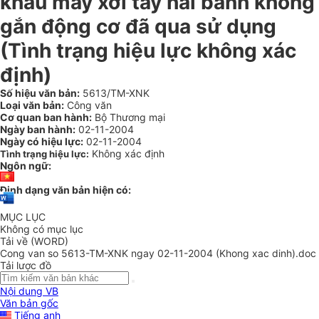
khẩu máy xới tay hai bánh không
gắn động cơ đã qua sử dụng
(Tình trạng hiệu lực không xác
định)
Số hiệu văn bản:
5613/TM-XNK
Loại văn bản:
Công văn
Cơ quan ban hành:
Bộ Thương mại
Ngày ban hành:
02-11-2004
Ngày có hiệu lực:
02-11-2004
Không xác định
Tình trạng hiệu lực:
Ngôn ngữ:
Định dạng văn bản hiện có:
MỤC LỤC
Không có mục lục
Tải về (WORD)
Cong van so 5613-TM-XNK ngay 02-11-2004 (Khong xac dinh).doc
Tải lược đồ
Nội dung VB
Văn bản gốc
Tiếng anh