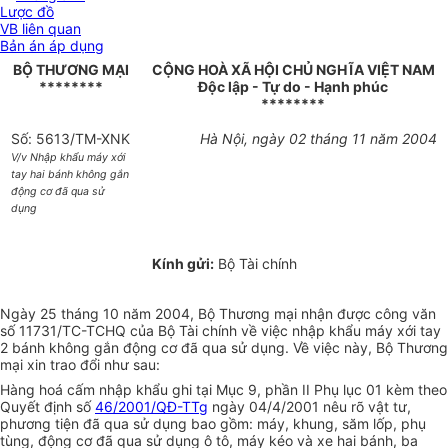
Lược đồ
VB liên quan
Bản án áp dụng
BỘ THƯƠNG MẠI
CỘNG HOÀ XÃ HỘI CHỦ NGHĨA VIỆT NAM
********
Độc lập - Tự do - Hạnh phúc
********
Số: 5613/TM-XNK
Hà Nội, ngày 02 tháng 11 năm 2004
V/v Nhập khẩu máy xới
tay hai bánh không gắn
động cơ đã qua sử
dụng
Kính gửi:
Bộ Tài chính
Ngày 25 tháng 10 năm 2004, Bộ Thương mại nhận được công văn
số 11731/TC-TCHQ của Bộ Tài chính về việc nhập khẩu máy xới tay
2 bánh không gắn động cơ đã qua sử dụng. Về việc này, Bộ Thương
mại xin trao đổi như sau:
Hàng hoá cấm nhập khẩu ghi tại Mục 9, phần II Phụ lục 01 kèm theo
Quyết định số
46/2001/QĐ-TTg
ngày 04/4/2001 nêu rõ vật tư,
phương tiện đã qua sử dụng bao gồm: máy, khung, săm lốp, phụ
tùng, động cơ đã qua sử dụng ô tô, máy kéo và xe hai bánh, ba