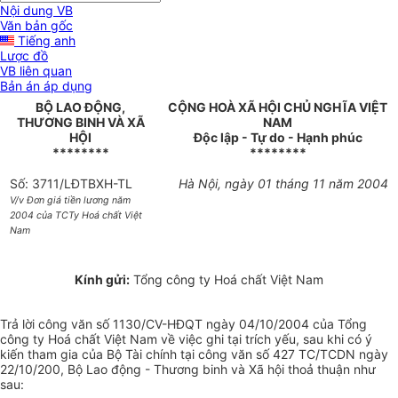
Nội dung VB
Văn bản gốc
Tiếng anh
Lược đồ
VB liên quan
Bản án áp dụng
BỘ LAO ĐỘNG,
CỘNG HOÀ XÃ HỘI CHỦ NGHĨA VIỆT
THƯƠNG BINH VÀ XÃ
NAM
HỘI
Độc lập - Tự do - Hạnh phúc
********
********
Số: 3711/LĐTBXH-TL
Hà Nội, ngày 01 tháng 11 năm 2004
V/v Đơn giá tiền lương năm
2004 của TCTy Hoá chất Việt
Nam
Kính gửi:
Tổng công ty Hoá chất Việt Nam
Trả lời công văn số 1130/CV-HĐQT ngày 04/10/2004 của Tổng
công ty Hoá chất Việt Nam về việc ghi tại trích yếu, sau khi có ý
kiến tham gia của Bộ Tài chính tại công văn số 427 TC/TCDN ngày
22/10/200, Bộ Lao động - Thương binh và Xã hội thoả thuận như
sau: