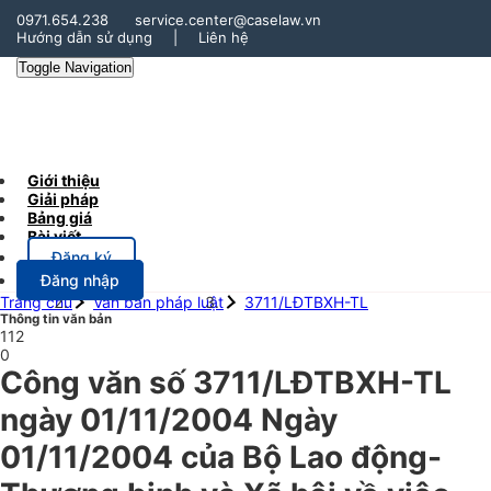
0971.654.238
service.center@caselaw.vn
Hướng dẫn sử dụng
|
Liên hệ
Toggle Navigation
Giới thiệu
Giải pháp
Bảng giá
Bài viết
Đăng ký
Đăng nhập
Trang chủ
Văn bản pháp luật
3711/LĐTBXH-TL
Thông tin văn bản
112
0
Công văn số 3711/LĐTBXH-TL
ngày 01/11/2004 Ngày
01/11/2004 của Bộ Lao động-