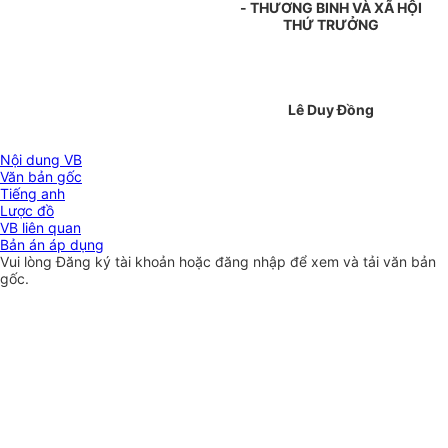
- THƯƠNG BINH VÀ XÃ HỘI
THỨ TRƯỞNG
Lê Duy Đồng
Nội dung VB
Văn bản gốc
Tiếng anh
Lược đồ
VB liên quan
Bản án áp dụng
Vui lòng
Đăng ký
tài khoản hoặc
đăng nhập
để xem và tải văn bản
gốc.