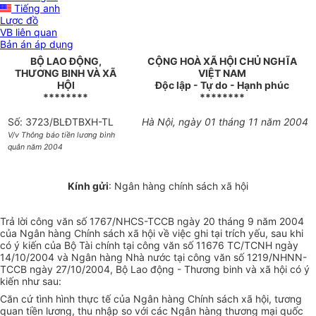
Tiếng anh
Lược đồ
VB liên quan
Bản án áp dụng
BỘ LAO ĐỘNG,
CỘNG HOÀ XÃ HỘI CHỦ NGHĨA
THƯƠNG BINH VÀ XÃ
VIỆT NAM
HỘI
Độc lập - Tự do - Hạnh phúc
********
********
Số: 3723/BLĐTBXH-TL
Hà Nội, ngày 01 tháng 11 năm 2004
V/v Thông báo tiền lương bình
quân năm 2004
Kính gửi
: Ngân hàng chính sách xã hội
Trả lời công văn số 1767/NHCS-TCCB ngày 20 tháng 9 năm 2004
của Ngân hàng Chính sách xã hội về việc ghi tại trích yếu, sau khi
có ý kiến của Bộ Tài chính tại công văn số 11676 TC/TCNH ngày
14/10/2004 và Ngân hàng Nhà nước tại công văn số 1219/NHNN-
TCCB ngày 27/10/2004, Bộ Lao động - Thương binh và xã hội có ý
kiến như sau:
Căn cứ tình hình thực tế của Ngân hàng Chính sách xã hội, tương
quan tiền lương, thu nhập so với các Ngân hàng thương mại quốc