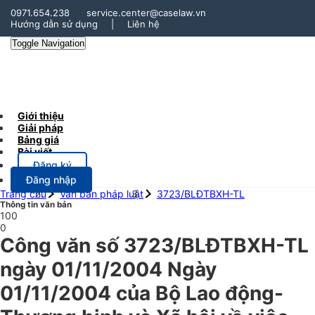
0971.654.238
service.center@caselaw.vn
Hướng dẫn sử dụng
|
Liên hệ
Toggle Navigation
Giới thiệu
Giải pháp
Bảng giá
Bài viết
Đăng ký
Đăng nhập
Trang chủ
Văn bản pháp luật
3723/BLĐTBXH-TL
Thông tin văn bản
100
0
Công văn số 3723/BLĐTBXH-TL
ngày 01/11/2004 Ngày
01/11/2004 của Bộ Lao động-