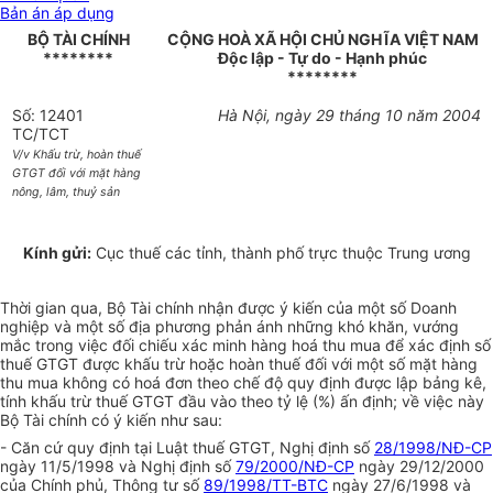
Bản án áp dụng
BỘ TÀI CHÍNH
CỘNG HOÀ XÃ HỘI CHỦ NGHĨA VIỆT NAM
********
Độc lập - Tự do - Hạnh phúc
********
Số: 12401
Hà Nội, ngày 29 tháng 10 năm 2004
TC/TCT
V/v Khấu trừ, hoàn thuế
GTGT đối với mặt hàng
nông, lâm, thuỷ sản
Kính gửi:
Cục thuế các tỉnh, thành phố trực thuộc Trung ương
Thời gian qua, Bộ Tài chính nhận được ý kiến của một số Doanh
nghiệp và một số địa phương phản ánh những khó khăn, vướng
mắc trong việc đối chiếu xác minh hàng hoá thu mua để xác định số
thuế GTGT được khấu trừ hoặc hoàn thuế đối với một số mặt hàng
thu mua không có hoá đơn theo chế độ quy định được lập bảng kê,
tính khấu trừ thuế GTGT đầu vào theo tỷ lệ (%) ấn định; về việc này
Bộ Tài chính có ý kiến như sau:
- Căn cứ quy định tại Luật thuế GTGT, Nghị định số
28/1998/NĐ-CP
ngày 11/5/1998 và Nghị định số
79/2000/NĐ-CP
ngày 29/12/2000
của Chính phủ, Thông tư số
89/1998/TT-BTC
ngày 27/6/1998 và