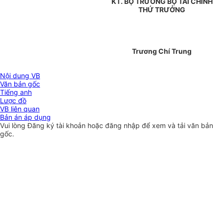
KT. BỘ TRƯỞNG BỘ TÀI CHÍNH
THỨ TRƯỞNG
Trương Chí Trung
Nội dung VB
Văn bản gốc
Tiếng anh
Lược đồ
VB liên quan
Bản án áp dụng
Vui lòng
Đăng ký
tài khoản hoặc
đăng nhập
để xem và tải văn bản
gốc.