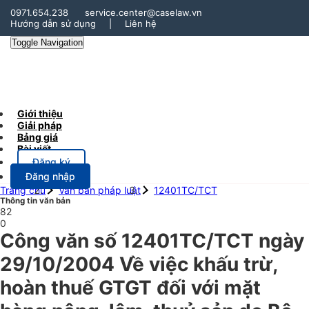
0971.654.238
service.center@caselaw.vn
Hướng dẫn sử dụng
|
Liên hệ
Toggle Navigation
Giới thiệu
Giải pháp
Bảng giá
Bài viết
Đăng ký
Đăng nhập
Trang chủ
Văn bản pháp luật
12401TC/TCT
Thông tin văn bản
82
0
Công văn số 12401TC/TCT ngày
29/10/2004 Về việc khấu trừ,
hoàn thuế GTGT đối với mặt