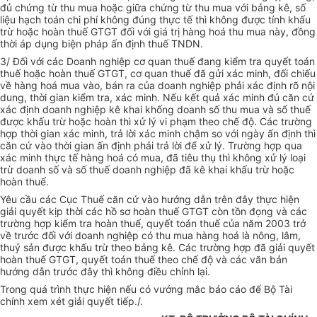
đủ chứng từ thu mua hoặc giữa chứng từ thu mua với bảng kê, số
liệu hạch toán chi phí không đúng thực tế thì không được tính khấu
trừ hoặc hoàn thuế GTGT đối với giá trị hàng hoá thu mua này, đồng
thời áp dụng biện pháp ấn định thuế TNDN.
3/ Đối với các Doanh nghiệp cơ quan thuế đang kiểm tra quyết toán
thuế hoặc hoàn thuế GTGT, cơ quan thuế đã gửi xác minh, đối chiếu
về hàng hoá mua vào, bán ra của doanh nghiệp phải xác định rõ nội
dung, thời gian kiểm tra, xác minh. Nếu kết quả xác minh đủ căn cứ
xác định doanh nghiệp kê khai khống doanh số thu mua và số thuế
được khấu trừ hoặc hoàn thì xử lý vi phạm theo chế độ. Các trường
hợp thời gian xác minh, trả lời xác minh chậm so với ngày ấn định thì
căn cứ vào thời gian ấn định phải trả lời để xử lý. Trường hợp qua
xác minh thực tế hàng hoá có mua, đã tiêu thụ thì không xử lý loại
trừ doanh số và số thuế doanh nghiệp đã kê khai khấu trừ hoặc
hoàn thuế.
Yêu cầu các Cục Thuế căn cứ vào hướng dẫn trên đây thực hiện
giải quyết kịp thời các hồ sơ hoàn thuế GTGT còn tồn đọng và các
trường hợp kiểm tra hoàn thuế, quyết toán thuế của năm 2003 trở
về trước đối với doanh nghiệp có thu mua hàng hoá là nông, lâm,
thuỷ sản được khấu trừ theo bảng kê. Các trường hợp đã giải quyết
hoàn thuế GTGT, quyết toán thuế theo chế độ và các văn bản
hướng dẫn trước đây thì không điều chỉnh lại.
Trong quá trình thực hiện nếu có vướng mắc báo cáo để Bộ Tài
chính xem xét giải quyết tiếp./.