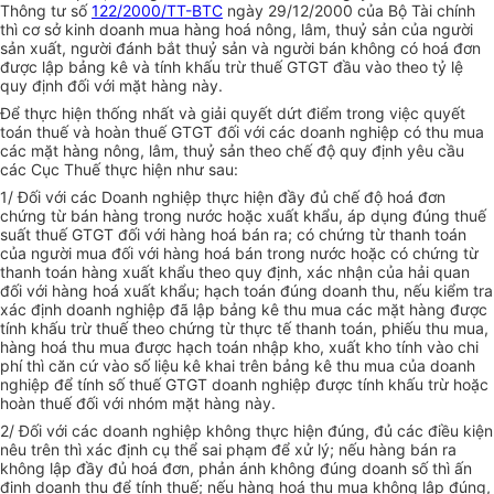
Thông tư số
122/2000/TT-BTC
ngày 29/12/2000 của Bộ Tài chính
thì cơ sở kinh doanh mua hàng hoá nông, lâm, thuỷ sản của người
sản xuất, người đánh bắt thuỷ sản và người bán không có hoá đơn
được lập bảng kê và tính khấu trừ thuế GTGT đầu vào theo tỷ lệ
quy định đối với mặt hàng này.
Để thực hiện thống nhất và giải quyết dứt điểm trong việc quyết
toán thuế và hoàn thuế GTGT đối với các doanh nghiệp có thu mua
các mặt hàng nông, lâm, thuỷ sản theo chế độ quy định yêu cầu
các Cục Thuế thực hiện như sau:
1/ Đối với các Doanh nghiệp thực hiện đầy đủ chế độ hoá đơn
chứng từ bán hàng trong nước hoặc xuất khẩu, áp dụng đúng thuế
suất thuế GTGT đối với hàng hoá bán ra; có chứng từ thanh toán
của người mua đối với hàng hoá bán trong nước hoặc có chứng từ
thanh toán hàng xuất khẩu theo quy định, xác nhận của hải quan
đối với hàng hoá xuất khẩu; hạch toán đúng doanh thu, nếu kiểm tra
xác định doanh nghiệp đã lập bảng kê thu mua các mặt hàng được
tính khấu trừ thuế theo chứng từ thực tế thanh toán, phiếu thu mua,
hàng hoá thu mua được hạch toán nhập kho, xuất kho tính vào chi
phí thì căn cứ vào số liệu kê khai trên bảng kê thu mua của doanh
nghiệp để tính số thuế GTGT doanh nghiệp được tính khấu trừ hoặc
hoàn thuế đối với nhóm mặt hàng này.
2/ Đối với các doanh nghiệp không thực hiện đúng, đủ các điều kiện
nêu trên thì xác định cụ thể sai phạm để xử lý; nếu hàng bán ra
không lập đầy đủ hoá đơn, phản ánh không đúng doanh số thì ấn
định doanh thu để tính thuế; nếu hàng hoá thu mua không lập đúng,