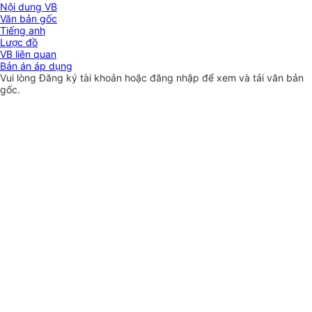
Nội dung VB
Văn bản gốc
Tiếng anh
Lược đồ
VB liên quan
Bản án áp dụng
Vui lòng
Đăng ký
tài khoản hoặc
đăng nhập
để xem và tải văn bản
gốc.