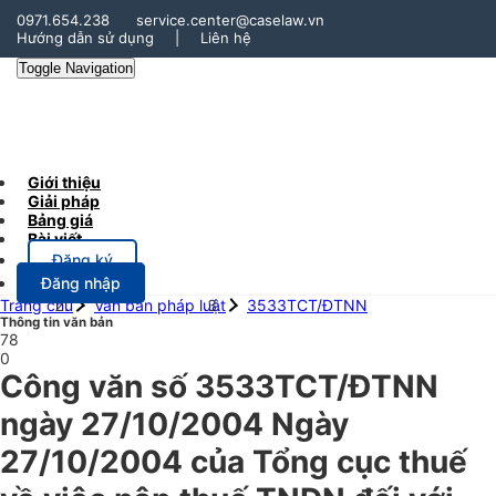
0971.654.238
service.center@caselaw.vn
Hướng dẫn sử dụng
|
Liên hệ
Toggle Navigation
Giới thiệu
Giải pháp
Bảng giá
Bài viết
Đăng ký
Đăng nhập
Trang chủ
Văn bản pháp luật
3533TCT/ĐTNN
Thông tin văn bản
78
0
Công văn số 3533TCT/ĐTNN
ngày 27/10/2004 Ngày
27/10/2004 của Tổng cục thuế