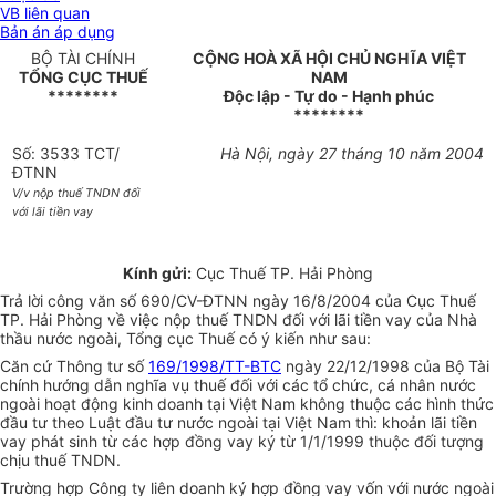
VB liên quan
Bản án áp dụng
BỘ TÀI CHÍNH
CỘNG HOÀ XÃ HỘI CHỦ NGHĨA VIỆT
TỔNG CỤC THUẾ
NAM
********
Độc lập - Tự do - Hạnh phúc
********
Số: 3533 TCT/
Hà Nội, ngày 27 tháng 10 năm 2004
ĐTNN
V/v nộp thuế TNDN đối
với lãi tiền vay
Kính gửi:
Cục Thuế TP. Hải Phòng
Trả lời công văn số 690/CV-ĐTNN ngày 16/8/2004 của Cục Thuế
TP. Hải Phòng về việc nộp thuế TNDN đối với lãi tiền vay của Nhà
thầu nước ngoài, Tổng cục Thuế có ý kiến như sau:
Căn cứ Thông tư số
169/1998/TT-BTC
ngày 22/12/1998 của Bộ Tài
chính hướng dẫn nghĩa vụ thuế đối với các tổ chức, cá nhân nước
ngoài hoạt động kinh doanh tại Việt Nam không thuộc các hình thức
đầu tư theo Luật đầu tư nước ngoài tại Việt Nam thì: khoản lãi tiền
vay phát sinh từ các hợp đồng vay ký từ 1/1/1999 thuộc đối tượng
chịu thuế TNDN.
Trường hợp Công ty liên doanh ký hợp đồng vay vốn với nước ngoài