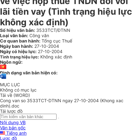
về việc nộp thuế TNDN đối với
lãi tiền vay (Tình trạng hiệu lực
không xác định)
Số hiệu văn bản:
3533TCT/ĐTNN
Loại văn bản:
Công văn
Cơ quan ban hành:
Tổng cục Thuế
Ngày ban hành:
27-10-2004
Ngày có hiệu lực:
27-10-2004
Không xác định
Tình trạng hiệu lực:
Ngôn ngữ:
Định dạng văn bản hiện có:
MỤC LỤC
Không có mục lục
Tải về (WORD)
Cong van so 3533TCT-DTNN ngay 27-10-2004 (Khong xac
dinh).doc
Tải lược đồ
Nội dung VB
Văn bản gốc
Tiếng anh
Lược đồ