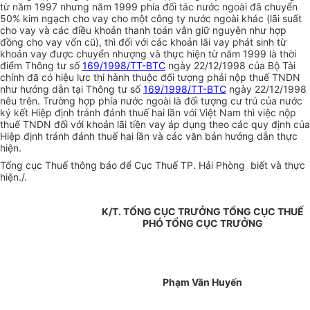
từ năm 1997 nhưng năm 1999 phía đối tác nước ngoài đã chuyển
50% kim ngạch cho vay cho một công ty nước ngoài khác (lãi suất
cho vay và các điều khoản thanh toán vẫn giữ nguyên như hợp
đồng cho vay vốn cũ), thì đối với các khoản lãi vay phát sinh từ
khoản vay được chuyển nhượng và thực hiện từ năm 1999 là thời
điểm Thông tư số
169/1998/TT-BTC
ngày 22/12/1998 của Bộ Tài
chính đã có hiệu lực thi hành thuộc đối tượng phải nộp thuế TNDN
như hướng dẫn tại Thông tư số
169/1998/TT-BTC
ngày 22/12/1998
nêu trên. Trường hợp phía nước ngoài là đối tượng cư trú của nước
ký kết Hiệp định tránh đánh thuế hai lần với Việt Nam thì việc nộp
thuế TNDN đối với khoản lãi tiền vay áp dụng theo các quy định của
Hiệp định tránh đánh thuế hai lần và các văn bản hướng dẫn thực
hiện.
Tổng cục Thuế thông báo để Cục Thuế TP. Hải Phòng biết và thực
hiện./.
K/T. TỔNG CỤC TRƯỞNG TỔNG CỤC THUẾ
PHÓ TỔNG CỤC TRƯỞNG
Phạm Văn Huyến