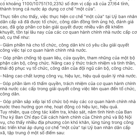
có khoảng 1100/10751(10,23%) số đơn vị cấp xã của 27/64 tỉnh,
thành trong cả nước áp dụng cơ chế "một cửa".
Thực tiễn cho thấy, việc thực hiện cơ chế "một cửa" tại Uỷ ban nhân
dân cấp xã đã được tổ chức, công dân đồng tình ủng hộ, đánh giá
cao, đã góp phần cơ bản giải quyết được nhiều vấn đề khiếm
khuyết, tồn tại lâu nay của các cơ quan hành chính nhà nước cấp cơ
sở, cụ thể như:
-
Giảm phiền hà cho tổ chức, công dân khi có yêu cầu giải quyết
công việc tại cơ quan hành chính nhà nước.
- Góp phần chống tệ quan liêu, cửa quyền, tham nhũng của một bộ
phận cán bộ, công chức. Nâng cao ý thức trách nhiệm và tinh thần,
thái độ phục vụ tổ chức, công dân của đội ngũ cán bộ, công chức.
-
Nâng cao chất lượng công vụ, hiệu lực, hiệu quả quản lý nhà nước.
-
Góp phần làm rõ thẩm quyền, trách nhiệm của cơ quan hành chính
nhà nước các cấp trong giải quyết công việc liên quan đến tổ chức,
công dân.
- Góp phần sắp xếp lại tổ chức bộ máy các cơ quan hành chính nhà
nước theo hướng gọn nhẹ, hoạt động có hiệu lực, hiệu quả.
Tuy nhiên, qua công tác kiểm tra, khảo sát, nắm tình hình của Ban
Thư ký Ban Chỉ đạo Cải cách hành chính của Chính phủ và Bộ Nội
vụ, cho thấy nhiều địa phương còn khó khăn, lúng túng trong công
tác triển khai áp dụng cơ chế "một cửa" tại Uỷ ban nhân dân cấp
xã, tập trung ở một số điểm sau: