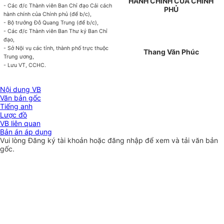
HÀNH CHÍNH CỦA CHÍNH
- Các đ/c Thành viên Ban Chỉ đạo Cải cách
PHỦ
hành chính của Chính phủ (để b/c),
- Bộ trưởng Đỗ Quang Trung (để b/c),
- Các đ/c Thành viên Ban Thư ký Ban Chỉ
đạo,
- Sở Nội vụ các tỉnh, thành phố trực thuộc
Thang Văn Phúc
Trung ương,
- Lưu VT, CCHC.
Nội dung VB
Văn bản gốc
Tiếng anh
Lược đồ
VB liên quan
Bản án áp dụng
Vui lòng
Đăng ký
tài khoản hoặc
đăng nhập
để xem và tải văn bản
gốc.