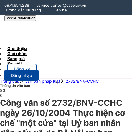
0971.654.238
service.center@caselaw.vn
Hướng dẫn sử dụng
|
Liên hệ
Toggle Navigation
Giới thiệu
Giải pháp
Bảng giá
Bài viết
Đăng ký
Đăng nhập
Trang chủ
Văn bản pháp luật
2732/BNV-CCHC
Thông tin văn bản
93
0
Công văn số 2732/BNV-CCHC
ngày 26/10/2004 Thực hiện cơ
chế "một cửa" tại Uỷ ban nhân