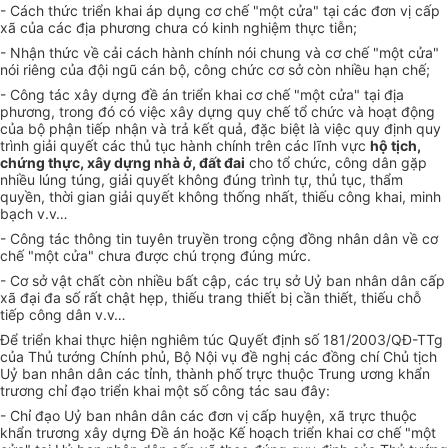
- Cách thức triển khai áp dụng cơ chế "một cửa" tại các đơn vị cấp
xã của các địa phương chưa có kinh nghiệm thực tiễn;
- Nhận thức về cải cách hành chính nói chung và cơ chế "một cửa"
nói riêng của đội ngũ cán bộ, công chức cơ sở còn nhiều hạn chế;
- Công tác xây dựng đề án triển khai cơ chế "một cửa" tại địa
phương, trong đó có việc xây dựng quy chế tổ chức và hoạt động
của bộ phận tiếp nhận và trả kết quả, đặc biệt là việc quy định quy
trình giải quyết các thủ tục hành chính trên các lĩnh vực
hộ tịch,
chứng thực, xây dựng nhà ở, đất đai
cho tổ chức, công dân gặp
nhiều lúng túng, giải quyết không đúng trình tự, thủ tục, thẩm
quyền, thời gian giải quyết không thống nhất, thiếu công khai, minh
bạch v.v…
- Công tác thông tin tuyên truyền trong cộng đồng nhân dân về cơ
chế "một cửa" chưa được chú trọng đúng mức.
- Cơ sở vật chất còn nhiều bất cập, các trụ sở Uỷ ban nhân dân cấp
xã đại đa số rất chật hẹp, thiếu trang thiết bị cần thiết, thiếu chỗ
tiếp công dân v.v…
Để triển khai thực hiện nghiêm túc Quyết định số 181/2003/QĐ-TTg
của Thủ tướng Chính phủ, Bộ Nội vụ đề nghị các đồng chí Chủ tịch
Uỷ ban nhân dân các tỉnh, thành phố trực thuộc Trung ương khẩn
trương chỉ đạo triển khai một số công tác sau đây:
- Chỉ đạo Uỷ ban nhân dân các đơn vị cấp huyện, xã trực thuộc
khẩn trương xây dựng Đề án hoặc Kế hoạch triển khai cơ chế "một