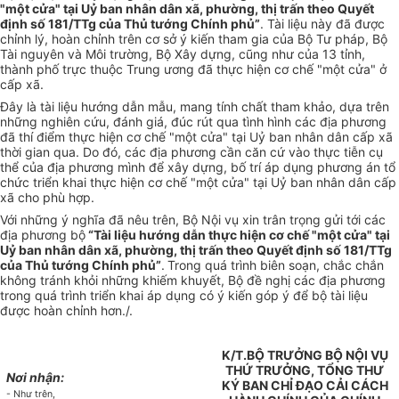
"một cửa" tại Uỷ ban nhân dân xã, phường, thị trấn theo Quyết
định số 181/TTg của Thủ tướng Chính phủ”
. Tài liệu này đã được
chỉnh lý, hoàn chỉnh trên cơ sở ý kiến tham gia của Bộ Tư pháp, Bộ
Tài nguyên và Môi trường, Bộ Xây dựng, cũng như của 13 tỉnh,
thành phố trực thuộc Trung ương đã thực hiện cơ chế "một cửa" ở
cấp xã.
Đây là tài liệu hướng dẫn mẫu, mang tính chất tham khảo, dựa trên
những nghiên cứu, đánh giá, đúc rút qua tình hình các địa phương
đã thí điểm thực hiện cơ chế "một cửa" tại Uỷ ban nhân dân cấp xã
thời gian qua. Do đó, các địa phương cần căn cứ vào thực tiễn cụ
thể của địa phương mình để xây dựng, bố trí áp dụng phương án tổ
chức triển khai thực hiện cơ chế "một cửa" tại Uỷ ban nhân dân cấp
xã cho phù hợp.
Với những ý nghĩa đã nêu trên, Bộ Nội vụ xin trân trọng gửi tới các
địa phương bộ
“Tài liệu hướng dẫn thực hiện cơ chế "một cửa" tại
Uỷ ban nhân dân xã, phường, thị trấn theo Quyết định số 181/TTg
của Thủ tướng Chính phủ”
.
Trong quá trình biên soạn, chắc chắn
không tránh khỏi những khiếm khuyết, Bộ đề nghị các địa phương
trong quá trình triển khai áp dụng có ý kiến góp ý để bộ tài liệu
được hoàn chỉnh hơn./.
K/T.BỘ TRƯỞNG BỘ NỘI VỤ
THỨ TRƯỞNG, TỔNG THƯ
Nơi nhận:
KÝ BAN CHỈ ĐẠO CẢI CÁCH
- Như trên,