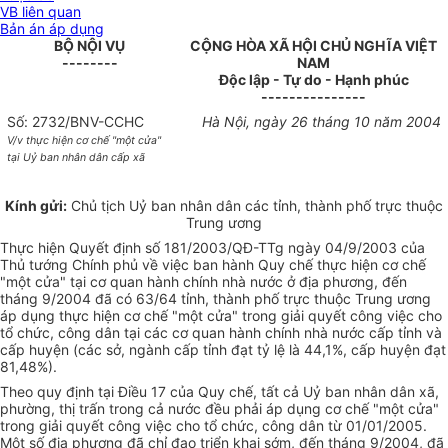
VB liên quan
Bản án áp dụng
BỘ NỘI VỤ
CỘNG HÒA XÃ HỘI CHỦ NGHĨA VIỆT
--------
NAM
Độc lập - Tự do - Hạnh phúc
---------------
Số: 2732/BNV-CCHC
Hà Nội, ngày 26 tháng 10 năm 2004
V/v thực hiện cơ chế "một cửa"
tại Uỷ ban nhân dân cấp xã
Kính gửi:
Chủ tịch Uỷ ban nhân dân các tỉnh, thành phố trực thuộc
Trung ương
Thực hiện Quyết định số 181/2003/QĐ-TTg ngày 04/9/2003 của
Thủ tướng Chính phủ về việc ban hành Quy chế thực hiện cơ chế
"một cửa" tại cơ quan hành chính nhà nước ở địa phương, đến
tháng 9/2004 đã có 63/64 tỉnh, thành phố trực thuộc Trung ương
áp dụng thực hiện cơ chế "một cửa" trong giải quyết công việc cho
tổ chức, công dân tại các cơ quan hành chính nhà nước cấp tỉnh và
cấp huyện (các sở, ngành cấp tỉnh đạt tỷ lệ là 44,1%, cấp huyện đạt
81,48%).
Theo quy định tại Điều 17 của Quy chế, tất cả Uỷ ban nhân dân xã,
phường, thị trấn trong cả nước đều phải áp dụng cơ chế "một cửa"
trong giải quyết công việc cho tổ chức, công dân từ 01/01/2005.
Một số địa phương đã chỉ đạo triển khai sớm, đến tháng 9/2004, đã