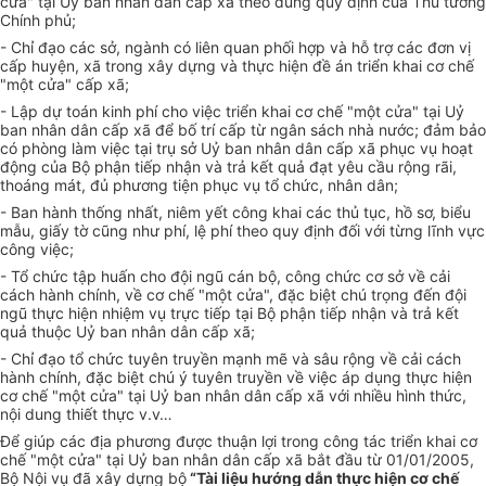
cửa" tại Uỷ ban nhân dân cấp xã theo đúng quy định của Thủ tướng
Chính phủ;
- Chỉ đạo các sở, ngành có liên quan phối hợp và hỗ trợ các đơn vị
cấp huyện, xã trong xây dựng và thực hiện đề án triển khai cơ chế
"một cửa" cấp xã;
- Lập dự toán kinh phí cho việc triển khai cơ chế "một cửa" tại Uỷ
ban nhân dân cấp xã để bố trí cấp từ ngân sách nhà nước; đảm bảo
có phòng làm việc tại trụ sở Uỷ ban nhân dân cấp xã phục vụ hoạt
động của Bộ phận tiếp nhận và trả kết quả đạt yêu cầu rộng rãi,
thoáng mát, đủ phương tiện phục vụ tổ chức, nhân dân;
- Ban hành thống nhất, niêm yết công khai các thủ tục, hồ sơ, biểu
mẫu, giấy tờ cũng như phí, lệ phí theo quy định đối với từng lĩnh vực
công việc;
- Tổ chức tập huấn cho đội ngũ cán bộ, công chức cơ sở về cải
cách hành chính, về cơ chế "một cửa", đặc biệt chú trọng đến đội
ngũ thực hiện nhiệm vụ trực tiếp tại Bộ phận tiếp nhận và trả kết
quả thuộc Uỷ ban nhân dân cấp xã;
- Chỉ đạo tổ chức tuyên truyền mạnh mẽ và sâu rộng về cải cách
hành chính, đặc biệt chú ý tuyên truyền về việc áp dụng thực hiện
cơ chế "một cửa" tại Uỷ ban nhân dân cấp xã với nhiều hình thức,
nội dung thiết thực v.v…
Để giúp các địa phương được thuận lợi trong công tác triển khai cơ
chế "một cửa" tại Uỷ ban nhân dân cấp xã bắt đầu từ 01/01/2005,
Bộ Nội vụ đã xây dựng bộ
“Tài liệu hướng dẫn thực hiện cơ chế