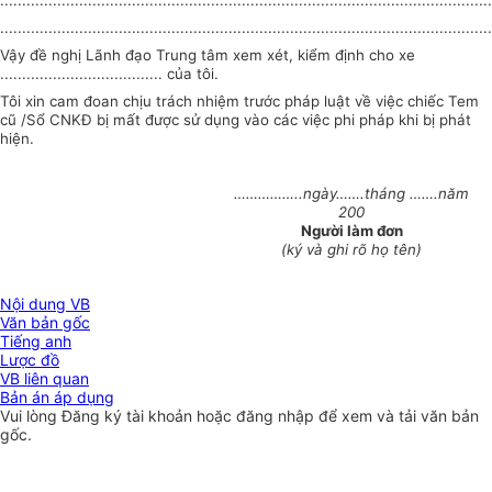
................................................................................................................
................................................................................................................
Vậy đề nghị Lãnh đạo Trung tâm xem xét, kiểm định cho xe
..................................... của tôi.
Tôi xin cam đoan chịu trách nhiệm trước pháp luật về việc chiếc Tem
cũ /Sổ CNKĐ bị mất được sử dụng vào các việc phi pháp khi bị phát
hiện.
……………..ngày…….tháng …….năm
200
Người làm đơn
(ký và ghi rõ họ tên)
Nội dung VB
Văn bản gốc
Tiếng anh
Lược đồ
VB liên quan
Bản án áp dụng
Vui lòng
Đăng ký
tài khoản hoặc
đăng nhập
để xem và tải văn bản
gốc.