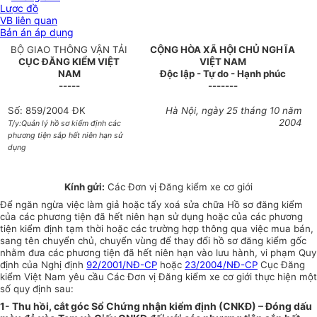
Lược đồ
VB liên quan
Bản án áp dụng
BỘ GIAO THÔNG VẬN TẢI
CỘNG HÒA XÃ HỘI CHỦ NGHĨA
CỤC ĐĂNG KIỂM VIỆT
VIỆT NAM
NAM
Độc lập - Tự do - Hạnh phúc
-----
-------
Số: 859/2004 ĐK
Hà Nội, ngày 25 tháng 10 năm
2004
T/y:Quản lý hồ sơ kiểm định các
phương tiện sắp hết niên hạn sử
dụng
Kính gửi
:
Các Đơn vị Đăng kiểm xe cơ giới
Để ngăn ngừa việc làm giả hoặc tẩy xoá sửa chữa Hồ sơ đăng kiểm
của các phương tiện đã hết niên hạn sử dụng hoặc của các phương
tiện kiểm định tạm thời hoặc các trường hợp thông qua việc mua bán,
sang tên chuyển chủ, chuyển vùng để thay đổi hồ sơ đăng kiểm gốc
nhằm đưa các phương tiện đã hết niên hạn vào lưu hành, vi phạm Quy
định của Nghị định
92/2001/NĐ-CP
hoặc
23/2004/NĐ-CP
Cục Đăng
kiểm Việt Nam yêu cầu Các Đơn vị Đăng kiểm xe cơ giới thực hiện một
số quy định sau:
1- Thu hồi, cắt góc Sổ Chứng nhận kiểm định (CNKĐ) – Đóng dấu