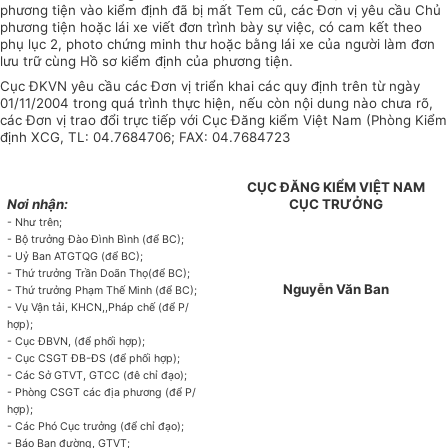
phương tiện vào kiểm định đã bị mất Tem cũ, các Đơn vị yêu cầu Chủ
phương tiện hoặc lái xe viết đơn trình bày sự việc, có cam kết theo
phụ lục 2, photo chứng minh thư hoặc bằng lái xe của người làm đơn
lưu trữ cùng Hồ sơ kiểm định của phương tiện.
Cục ĐKVN yêu cầu các Đơn vị triển khai các quy định trên từ ngày
01/11/2004 trong quá trình thực hiện, nếu còn nội dung nào chưa rõ,
các Đơn vị trao đổi trực tiếp với Cục Đăng kiểm Việt Nam (Phòng Kiểm
định XCG, TL: 04.7684706; FAX: 04.7684723
CỤC ĐĂNG KIỂM VIỆT NAM
Nơi nhận:
CỤC TRƯỞNG
- Như trên;
- Bộ trưởng Đào Đình Bình (để BC);
- Uỷ Ban ATGTQG (để BC);
- Thứ trưởng Trần Doãn Thọ(để BC);
Nguyễn Văn Ban
- Thứ trưởng Phạm Thế Minh (để BC);
- Vụ Vận tải, KHCN,,Pháp chế (để P/
hợp);
- Cục ĐBVN, (để phối hợp);
- Cục CSGT ĐB-ĐS (để phối hợp);
- Các Sở GTVT, GTCC (đê chỉ đạo);
- Phòng CSGT các địa phương (để P/
hợp);
- Các Phó Cục trưởng (để chỉ đạo);
- Báo Bạn đường, GTVT;