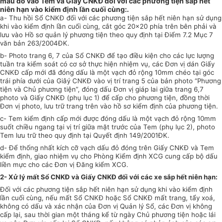
màu đỏ vào Tem và Giấy CNKĐ đối với các phương tiện sắp hết
niên hạn vào kiểm định lần cuối cùng:.
a- Thu hồi Sổ CNKĐ đối với các phương tiện sắp hết niên hạn sử dụng
khi vào kiểm định lần cuối cùng, cắt góc 20x20 phía trên bên phải và
lưu vào Hồ sơ quản lý phương tiện theo quy định tại Điểm 7.2 Mục 7
văn bản 263/2004ĐK.
b- Photo trang 6, 7 của Sổ CNKĐ để tạo điều kiện cho các lực lượng
tuần tra kiểm soát có cơ sở thực hiện nhiệm vụ, các Đơn vị dán Giấy
CNKĐ cấp mới đã đóng dấu là một vạch đỏ rộng 10mm chéo tại góc
trái phía dưới của Giâý CNKĐ vào vị trí trang 5 của bản photo “Phương
tiện và Chủ phương tiện”, đóng dấu Đơn vị giáp lai giữa trang 6,7
photo và Giấy CNKĐ (phụ lục 1) để cấp cho phương tiện, đồng thời
Đơn vị photo, lưu trữ trang trên vào hồ sơ kiểm định của phương tiện.
c- Tem kiểm định cấp mới được đóng dấu là một vạch đỏ rộng 10mm
suốt chiều ngang tại vị trí giữa mặt trước của Tem (phụ lục 2), photo
Tem lưu trữ theo quy định tại Quyết định 149/2001ĐK.
d- Để thống nhất kích cỡ vạch dấu đỏ đóng trên Giấy CNKĐ và Tem
kiểm định, giao nhiệm vụ cho Phòng Kiểm định XCG cung cấp bộ dấu
liền mực cho các Đơn vị Đăng kiểm XCG.
2- Xử lý mất Sổ CNKĐ và Giấy CNKĐ đối với các xe sắp hết niên hạn:
Đối với các phương tiện sắp hết niên hạn sử dụng khi vào kiểm định
lần cuối cùng, nếu mất Sổ CNKĐ hoặc Sổ CNKĐ mất trang, tẩy xoá,
không có dấu và xác nhận của Đơn vị Quản lý Sổ, các Đơn vị không
cấp lại, sau thời gian một tháng kể từ ngày Chủ phương tiện hoặc lái