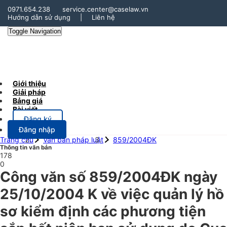
0971.654.238
service.center@caselaw.vn
Hướng dẫn sử dụng
|
Liên hệ
Toggle Navigation
Giới thiệu
Giải pháp
Bảng giá
Bài viết
Đăng ký
Đăng nhập
Trang chủ
Văn bản pháp luật
859/2004ĐK
Thông tin văn bản
178
0
Công văn số 859/2004ĐK ngày
25/10/2004 K về việc quản lý hồ
sơ kiểm định các phương tiện