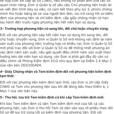
xe nộp Đơn xin cấp lại Sổ CNKĐ, nếu không có phản ảnh của các cơ
quan chức năng, Đơn vị Quản lý sổ yêu cầu Chủ phương tiện hoặc lái
xe viết đơn trình bày sự việc, có cam kết theo phụ lục 3, photo chứng
minh thư hoặc bằng lái xe của người làm đơn, lưu trữ cùng Hồ sơ kiểm
định của phương tiện và chỉ kiểm định, cấp giấy chứng nhận có hạn
lưu hành đến trước ngày phương tiện hết niên hạn sử dụng.
3- Trường hợp phương tiện cũ sang tên, đổi chủ hoặc chuyển vùng:
Đối với các phương tiện sắp hết niên hạn sử dụng khi sang tên, đổi
chủ hoặc chuyển vùng, Đơn vị Quản lý Sổ mới không xác định lại năm
sản xuất của phương tiện; trường hợp có khiếu nại, Đơn vị Quản lý Sổ
mới phải trao đổi với Đơn vị Quản lý Sổ cũ để thống nhất phương án
xác định năm sản xuất, nếu giải quyết điều chỉnh năm sản xuất theo
hướng kéo dài niên hạn sử dụng, các Đơn vị phải gửi đầy đủ căn cứ
điều chỉnh về Phòng Kiểm định XCG như quy định tại Điểm 2.4 Mục 2
của văn bản 263/2004ĐK.
4- Giấy Chứng nhận và Tem kiểm định đối với phương tiện kiểm định
tạm thời:
Đối với các phương tiện kiẻm định tạm thời, các Đơn vị chỉ cấp Giấy
CNKĐ và Tem cho phương tiện sau khi đã đóng dấu theo Điểm b, c
Mục 1 của văn bản này.
5- Thu hồi, lưu trữ Tem kiểm định cũ khi cấp Tem kiểm định mới:
Khi bóc Tem kiểm định cũ dán Tem kiểm định mới của tất cả các
phương tiện, các Đơn vị thu hồi Tem cũ dán vào sau tờ phiếu theo dõi
hồ sơ để lưu trữ cùng Hồ sơ kiểm định của phương tiện. Đối với