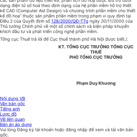
các sản phẩm dữ liệu thiết kế, phân tích đồ hoạ được lưu trữ dưới
dạng điện tử số hoá theo định dạng của hệ phần mềm hỗ trợ thiết
kế CAD (Computer Aid Design) và chương trình phần mềm cho thiết
kế đồ hoạ” thuộc sản phẩm phần mềm trong phạm vi quy định tại
Điều 2 của Quyết định số
128/2000/QĐ-TTg
ngày 20/11/2000 của
Thủ tướng Chính phủ về một số chính sách và biện pháp khuyến
khích đầu tư và phát triển công nghệ phần mềm.
Tổng cục Thuế trả lời để Cục thuế thành phố Hà Nội được biết./.
KT. TỔNG CỤC TRƯỞNG TỔNG CỤC
THUẾ
PHÓ TỔNG CỤC TRƯỞNG
Phạm Duy Khương
Nội dung VB
Văn bản gốc
Tiếng anh
Lược đồ
VB liên quan
Bản án áp dụng
Vui lòng
Đăng ký
tài khoản hoặc
đăng nhập
để xem và tải văn bản
gốc.