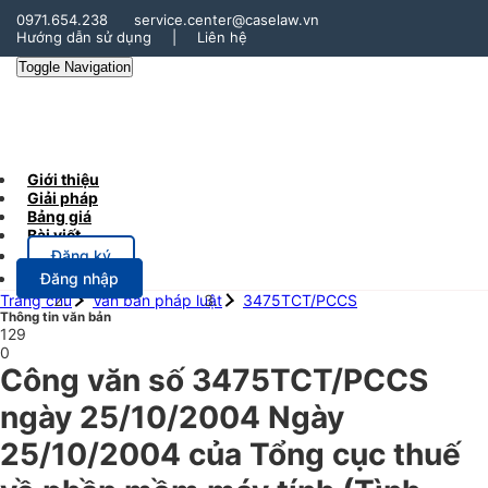
0971.654.238
service.center@caselaw.vn
Hướng dẫn sử dụng
|
Liên hệ
Toggle Navigation
Giới thiệu
Giải pháp
Bảng giá
Bài viết
Đăng ký
Đăng nhập
Trang chủ
Văn bản pháp luật
3475TCT/PCCS
Thông tin văn bản
129
0
Công văn số 3475TCT/PCCS
ngày 25/10/2004 Ngày
25/10/2004 của Tổng cục thuế