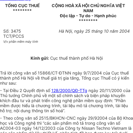
TỔNG CỤC THUẾ
CỘNG HOÀ XÃ HỘI CHỦ NGHĨA VIỆT
********
NAM
Độc lập - Tự do - Hạnh phúc
********
Số: 3475
Hà Nội, ngày 25 tháng 10 năm 2004
TCT/PCCS
V/v phần mềm máy tính
Kính gửi:
Cục thuế thành phố Hà Nội
Trả lời công văn số 15866/CT-ĐTNN ngày 9/7/2004 của Cục thuế
thành phố Hà Nội về thuế giá trị gia tăng, Tổng cục Thuế có ý kiến
như sau:
- Tại Điều 2 Quyết định số
128/2000/QĐ-TTg
ngày 20/11/2000 của
Thủ tướng Chính phủ về một số chính sách và biện pháp khuyến
khích đầu tư và phát triển công nghệ phần mềm quy định: “Phần
mềm được hiểu là chương trình, tài liệu mô tả chương trình, tài liệu
hỗ trợ, nội dung thông tin số hoá”.
- Theo công văn số 2515/BKHCN-CNC ngày 29/92004 của Bộ Khoa
học và Công nghệ thì “các sản phẩm mô tả trong công văn số
AC004-03 ngày 14/12/2003 của Công ty Nissan Techno Vietnam là