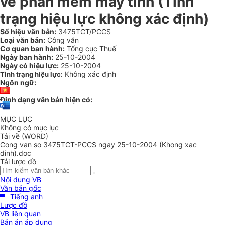
về phần mềm máy tính (Tình
trạng hiệu lực không xác định)
Số hiệu văn bản:
3475TCT/PCCS
Loại văn bản:
Công văn
Cơ quan ban hành:
Tổng cục Thuế
Ngày ban hành:
25-10-2004
Ngày có hiệu lực:
25-10-2004
Không xác định
Tình trạng hiệu lực:
Ngôn ngữ:
Định dạng văn bản hiện có:
MỤC LỤC
Không có mục lục
Tải về (WORD)
Cong van so 3475TCT-PCCS ngay 25-10-2004 (Khong xac
dinh).doc
Tải lược đồ
Nội dung VB
Văn bản gốc
Tiếng anh
Lược đồ
VB liên quan
Bản án áp dụng