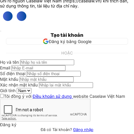
Ghi rõ nguồn Caselaw Việt Nam (
https://caselaw.vn
) khi trích dẫn,
sử dụng thông tin, tài liệu từ địa chỉ này.
Tạo tài khoản
Đăng ký bằng Google
HOẶC
Họ và tên
Email
Số điện thoại
Mật khẩu
Xác nhận mật khẩu
Giới tính
Tôi đồng ý với
Điều khoản sử dụng
website Caselaw Việt Nam
Đăng ký
Đã có Tài khoản?
Đăng nhập